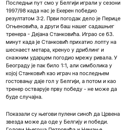
Последњи пут смо у Белгији играли у сезони
1997/98 када нас је Екерен победио
резултатом 3:2. Први погодак дело је Перице
Огњеновића, а други баш нашег садашњег
тренера - Дејана Станковића. Играо се 63.
минут када је Станковић прихатио лопту на
шеснаест метара, кренуо у дриблинг и
снажним ударцем погодио мрежу ривала. У
Београду је пак било 1:1, али симболика у
којој Станковић као играч на последњем
гостовању даје гол у Белгији, а потом и као
тренер остварује прву победу - не може да
буде случајна.
Показали су његови пулени синоћ да Црвена
звезда може да оде у Белгију и победи.
Голови Његоша Петровића и Немање