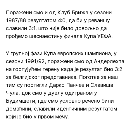
Поражени смо и од Клуб Брижа у сезони
1987/88 резултатом 4:0, да би у реваншу
славили 3:1, што није било довољно да
прођемо шеснаестину финала Купа УЕФА.
У групној фази Купа европских шампиона, у
сезони 1991/92, поражени смо од Андерлехта
на гостујућем терену када је резултат био 3:2
за белгијског представника. Поготке за наш
тим су постигли Дарко Панчев и Славиша
Чула, док смо у дуелу одиграном у
Будимшети, где смо условно речено били
домаћини, славили идентичним резултатом
који је био у првом мечу.