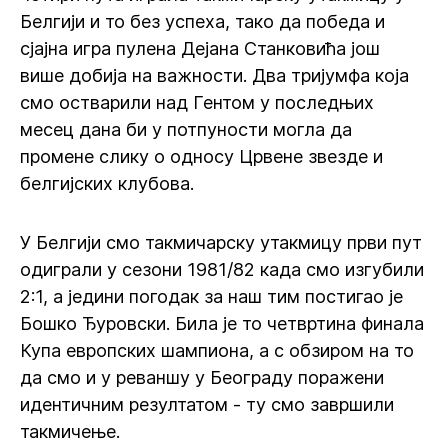
Белгији и то без успеха, тако да победа и
сјајна игра пулена Дејана Станковића још
више добија на важности. Два тријумфа која
смо остварили над Гентом у последњих
месец дана би у потпуности могла да
промене слику о односу Црвене звезде и
белгијских клубова.
У Белгији смо такмичарску утакмицу први пут
одиграли у сезони 1981/82 када смо изгубили
2:1, а једини погодак за наш тим постигао је
Бошко Ђуровски. Била је то четвртина финала
Купа европских шампиона, а с обзиром на то
да смо и у реваншу у Београду поражени
идентичним резултатом - ту смо завршили
такмичење.