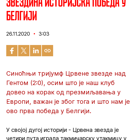
Звездина историјска победа у
Белгији
26.11.2020
3:03
Синоћњи тријумф Црвене звезде над
Гентом (2:0), осим што је наш клуб
довео на корак од презмиљавања у
Европи, важан је због тога и што нам је
ово прва победа у Белгији.
У својој дугој историји - Црвена звезда је
четири пута играла такмичарску утакмицу у