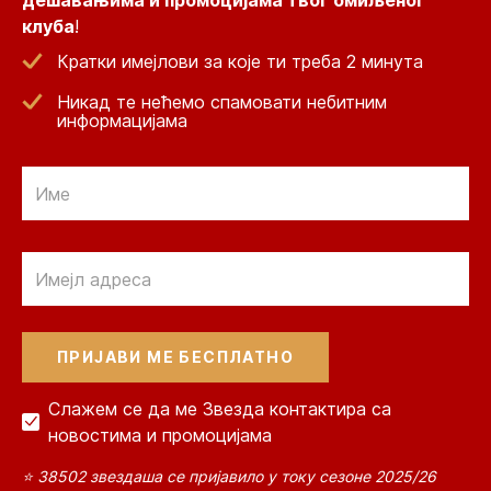
дешавањима и промоцијама твог омиљеног
клуба
!
Кратки имејлови за које ти треба 2 минута
Никад те нећемо спамовати небитним
информацијама
Email
Email
Слажем се да ме Звезда контактира са
новостима и промоцијама
⭐ 38502 звездаша се пријавило у току сезоне 2025/26