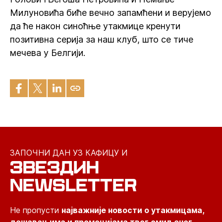
Милуновића биће вечно запамћени и верујемо
да ће након синоћње утакмице кренути
позитивна серија за наш клуб, што се тиче
мечева у Белгији.
ЗАПОЧНИ ДАН УЗ КАФИЦУ И
ЗВЕЗДИН
NEWSLETTER
Не пропусти
најважније новости о утакмицама,