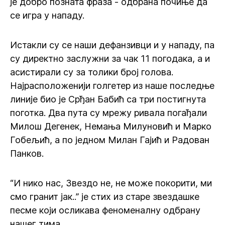
је добро позната фраза - одбрана почиње да
се игра у нападу.
Истакли су се наши дефанзивци и у нападу, па
су директно заслужни за чак 11 погодака, а и
асистирали су за толики број голова.
Најрасположенији голгетер из наше последње
линије био је Срђан Бабић са три постигнута
поготка. Два пута су мрежу ривала погађали
Милош Дегенек, Немања Милуновић и Марко
Гобељић, а по једном Милан Гајић и Радован
Панков.
“И нико нас, Звездо не, не може покорити, ми
смо гранит јак..” је стих из старе звездашке
песме који осликава феноменалну одбрану
нашег тима.