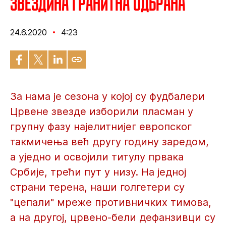
Звездина гранитна одбрана
24.6.2020
4:23
За нама је сезона у којој су фудбалери
Црвене звезде изборили пласман у
групну фазу најелитнијег европског
такмичења већ другу годину заредом,
а уједно и освојили титулу првака
Србије, трећи пут у низу. На једној
страни терена, наши голгетери су
"цепали" мреже противничких тимова,
а на другој, црвено-бели дефанзивци су