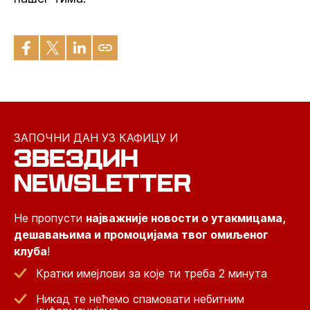
ЗАПОЧНИ ДАН УЗ КАФИЦУ И
ЗВЕЗДИН
NEWSLETTER
Не пропусти
најважније новости о утакмицама,
дешавањима и промоцијама твог омиљеног
клуба
!
Кратки имејлови за које ти треба 2 минута
Никад те нећемо спамовати небитним