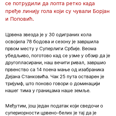
се потрудили да лопта ретко када
пређе линију гола који су чували Борјан
и Поповић.
Црвена звезда је у 30 одиграних кола
освојила 78 бодова и сезону је завршила
првом месту у Суперлиги Србије. Веома
убедљиво, поготово кад се узме у обзир да је
другопласирани, наш вечити ривал, завршио
првенство са 14 поена мање од изабраника
Дејана Станковића. Чак 25 пута остварен је
тријумф, што поново говори о доминацији
нашег тима у границама наше земље.
Међутим, још један податак који сведочи о
супериорности црвено-белих је тај да је