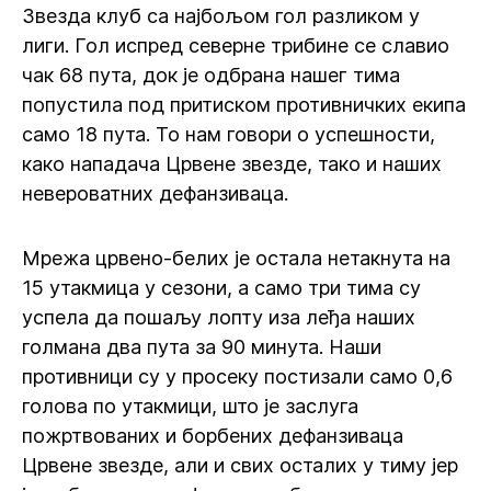
Звезда клуб са најбољом гол разликом у
лиги. Гол испред северне трибине се славио
чак 68 пута, док је одбрана нашег тима
попустила под притиском противничких екипа
само 18 пута. То нам говори о успешности,
како нападача Црвене звезде, тако и наших
невероватних дефанзиваца.
Мрежа црвено-белих је остала нетакнута на
15 утакмица у сезони, а само три тима су
успела да пошаљу лопту иза леђа наших
голмана два пута за 90 минута. Наши
противници су у просеку постизали само 0,6
голова по утакмици, што је заслуга
пожртвованих и борбених дефанзиваца
Црвене звезде, али и свих осталих у тиму јер