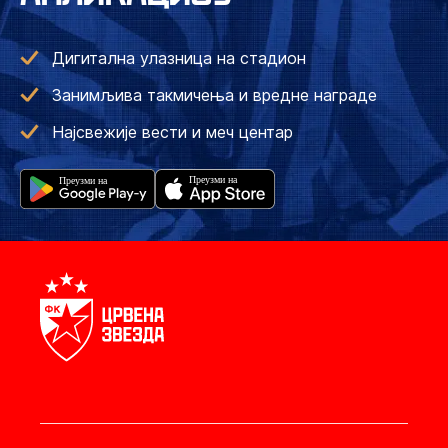
Дигитална улазница на стадион
Занимљива такмичења и вредне награде
Најсвежије вести и меч центар