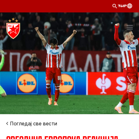
ЋИР
Погледај све вести