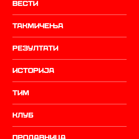
Вести
Такмичења
резултати
историја
ТИМ
Клуб
продавница