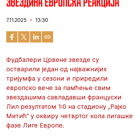
Звездина европска реакција
7.11.2025
13:30
Фудбалери Црвене звезде су
остварили један од најважнијих
тријумфа у сезони и приредили
европско вече за памћење свим
звездашима савладавши француски
Лил резултатом 1:0 на стадиону „Рајко
Митић“ у оквиру четвртог кола лигашке
фазе Лиге Европе.