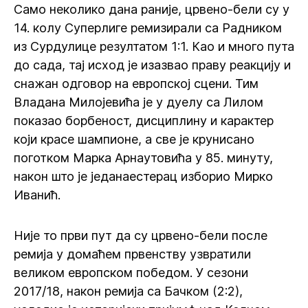
Само неколико дана раније, црвено-бели су у
14. колу Суперлиге ремизирали са Радником
из Сурдулице резултатом 1:1. Као и много пута
до сада, тај исход је изазвао праву реакцију и
снажан одговор на европској сцени. Тим
Владана Милојевића је у дуелу са Лилом
показао борбеност, дисциплину и карактер
који красе шампионе, а све је крунисано
поготком Марка Арнаутовића у 85. минуту,
након што је једанаестерац изборио Мирко
Иванић.
Није то први пут да су црвено-бели после
ремија у домаћем првенству узвратили
великом европском победом. У сезони
2017/18, након ремија са Бачком (2:2),