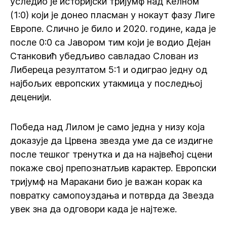
уследио је историјски тријумф над Келном
(1:0) који је донео пласман у нокаут фазу Лиге
Европе. Слично је било и 2020. године, када је
после 0:0 са Јавором тим који је водио Дејан
Станковић убедљиво савладао Слован из
Либереца резултатом 5:1 и одиграо једну од
најбољих европских утакмица у последњој
деценији.
Победа над Лилом је само једна у низу која
доказује да Црвена звезда уме да се издигне
после тешког тренутка и да на највећој сцени
покаже свој препознатљив карактер. Европски
тријумф на Маракани био је важан корак ка
повратку самопоуздања и потврда да Звезда
увек зна да одговори када је најтеже.