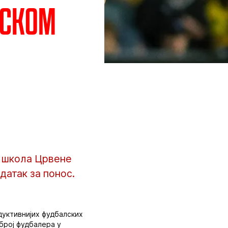
пском
а школа Црвене
датак за понос.
дуктивнијих фудбалских
 број фудбалера у