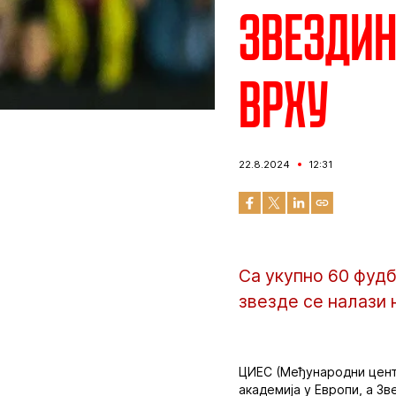
Звездин
врху
22.8.2024
12:31
Са укупно 60 фуд
звезде се налази 
ЦИЕС (Међународни цента
академија у Европи, а Зв