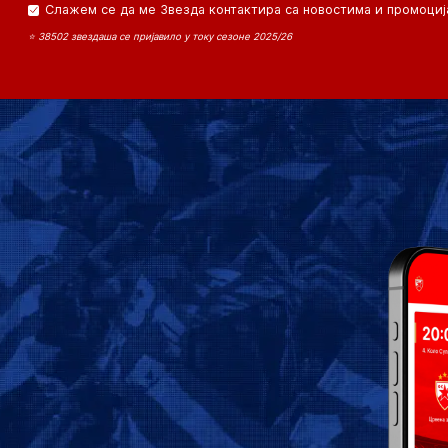
Слажем се да ме Звезда контактира са новостима и промоциј
⭐ 38502 звездаша се пријавило у току сезоне 2025/26