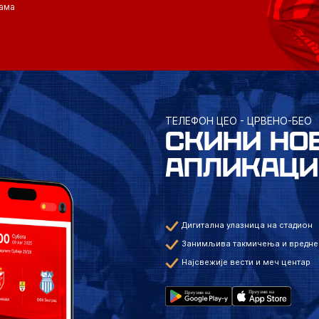
ама
ТЕЛЕФОН ЦЕО - ЦРВЕНО-БЕО
СКИНИ НО
АПЛИКАЦИ
Дигитална улазница на стадион
Занимљива такмичења и вредне
Најсвежије вести и меч центар