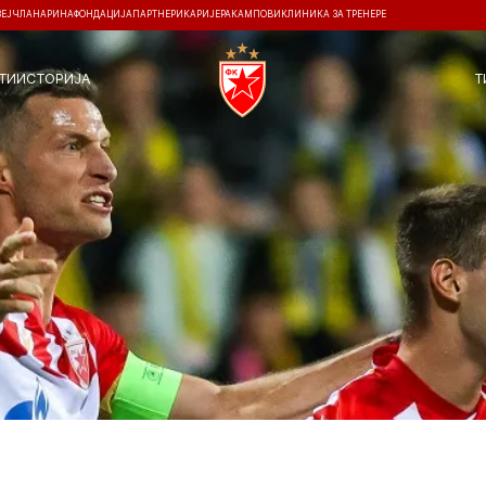
ЗЕЈ
ЧЛАНАРИНА
ФОНДАЦИЈА
ПАРТНЕРИ
КАРИЈЕРА
КАМПОВИ
КЛИНИКА ЗА ТРЕНЕРЕ
ТИ
ИСТОРИЈА
Т