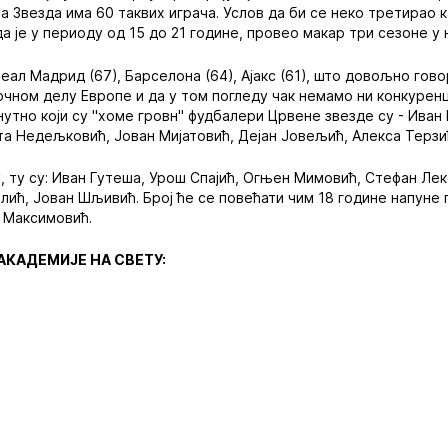
а Звезда има 60 таквих играча. Услов да би се неко третирао 
а је у периоду од 15 до 21 године, провео макар три сезоне у
ал Мадрид (67), Барселона (64), Ајакс (61), што довољно говор
очном делу Европе и да у том погледу чак немамо ни конкуренц
нутно који су "хоме гровн" фудбалери Црвене звезде су - Иван 
а Недељковић, Јован Мијатовић, Дејан Јовељић, Алекса Терзић,
у, ту су: Иван Гутеша, Урош Спајић, Огњен Мимовић, Стефан Ле
лић, Јован Шљивић. Број ће се повећати чим 18 године напун
 Максимовић.
КАДЕМИЈЕ НА СВЕТУ: