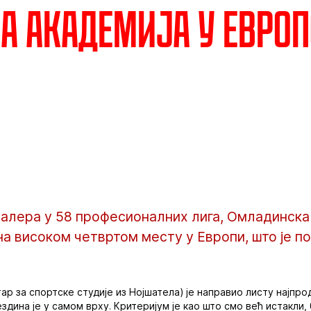
а академија у евро
балера у 58 професионалних лига, Омладинск
на високом четвртом месту у Европи, што је по
р за спортске студије из Нојшатела) је направио листу најпро
ездина је у самом врху. Критеријум је као што смо већ истакли,