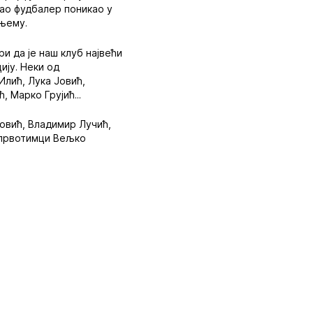
као фудбалер поникао у
 њему.
и да је наш клуб највећи
ију. Неки од
Илић, Лука Јовић,
 Марко Грујић...
ковић, Владимир Лучић,
е првотимци Вељко