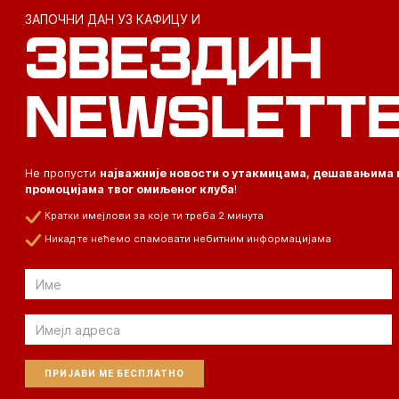
ЗАПОЧНИ ДАН УЗ КАФИЦУ И
ЗВЕЗДИН
NEWSLETT
Не пропусти
најважније новости о утакмицама, дешавањима 
промоцијама твог омиљеног клуба
!
Кратки имејлови за које ти треба 2 минута
Никад те нећемо спамовати небитним информацијама
Email
Email