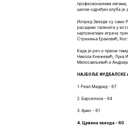
професионалним лигама, 
школи одређен клуба је д
Испред Звезде су само Ре
расадник талената у ист
најпознатијих играча тре
Страхиња Ераковић, Кост
Када је реч о првом тим
Никола Кнежевић, Лука И
Милосављевић и Андрија
НАЈБОЉЕ ФУДБАЛСКЕ А
1. Реал Мадрид - 67
2. Барселона - 64
3. Ајакс - 61
4. Црвена звезда - 60