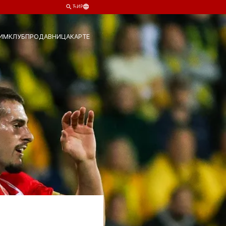
ЋИР
ИМ
КЛУБ
ПРОДАВНИЦА
КАРТЕ