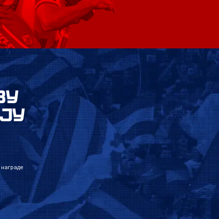
ВУ
ЈУ
 награде