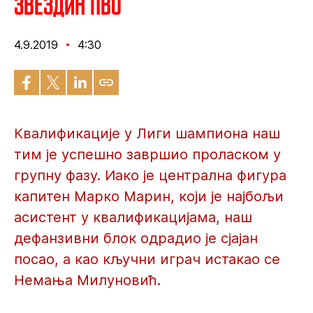
Звездин ПВО
4.9.2019
4:30
Квалификације у Лиги шампиона наш
тим је успешно завршио проласком у
групну фазу. Иако је централна фигура
капитен Марко Марин, који је најбољи
асистент у квалификацијама, наш
дефанзивни блок одрадио је сјајан
посао, а као кључни играч истакао се
Немања Милуновић.