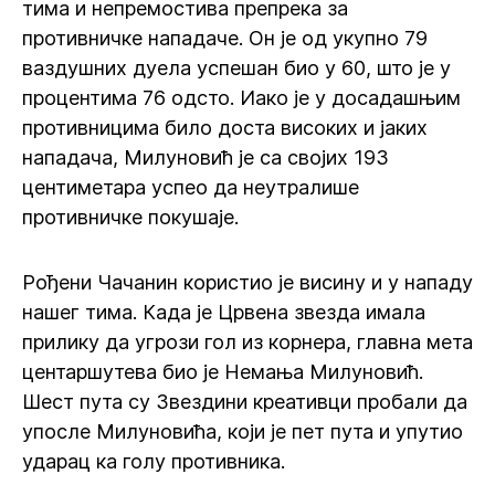
тима и непремостива препрека за
противничке нападаче. Он је од укупно 79
ваздушних дуела успешан био у 60, што је у
процентима 76 одсто. Иако је у досадашњим
противницима било доста високих и јаких
нападача, Милуновић је са својих 193
центиметара успео да неутралише
противничке покушаје.
Рођени Чачанин користио је висину и у нападу
нашег тима. Када је Црвена звезда имала
прилику да угрози гол из корнера, главна мета
центаршутева био је Немања Милуновић.
Шест пута су Звездини креативци пробали да
упосле Милуновића, који је пет пута и упутио
ударац ка голу противника.