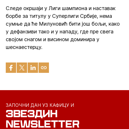
Следе окршаји у Лиги шампиона и наставак
борбе за титулу у Суперлиги Србије, нема
сумње да ће Милуновић бити још бољи, како
у дефанзиви тако и у нападу, где пре свега
својом снагом и висином доминира у
шеснаестерцу.
ЗАПОЧНИ ДАН УЗ КАФИЦУ И
ЗВЕЗДИН
NEWSLETTER