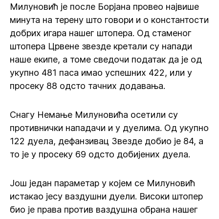
Милуновић је после Борјана провео највише
минута на терену што говори и о константости
добрих игара нашег штопера. Од стаменог
штопера Црвене звезде кретали су напади
наше екипе, а томе сведочи податак да је од
укупно 481 паса имао успешних 422, или у
просеку 88 одсто тачних додавања.
Снагу Немање Милуновића осетили су
противнички нападачи и у дуелима. Од укупно
122 дуела, дефанзивац Звезде добио је 84, а
то је у просеку 69 одсто добијених дуела.
Још један параметар у којем се Милуновић
истакао јесу ваздушни дуели. Високи штопер
био је права против ваздушна обрана нашег