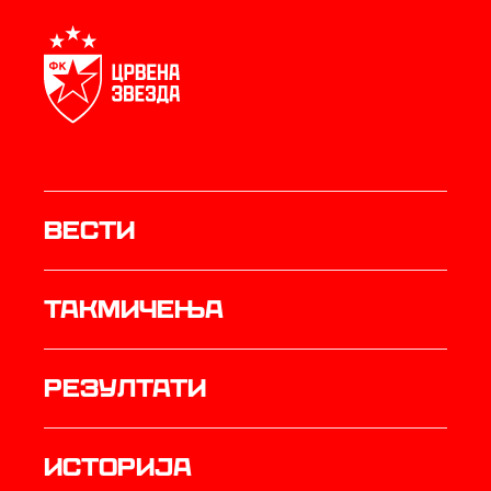
Вести
Такмичења
резултати
историја