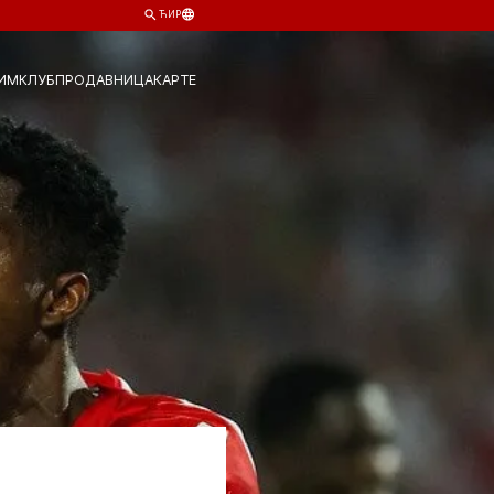
ЋИР
ИМ
КЛУБ
ПРОДАВНИЦА
КАРТЕ