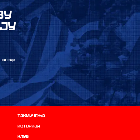
ВУ
ЈУ
 награде
Такмичења
историја
Клуб