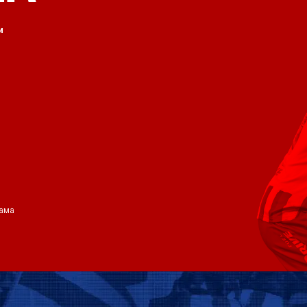
и
ама