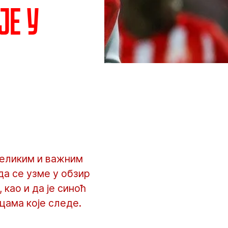
је у
великим и важним
ада се узме у обзир
 као и да је синоћ
цама које следе.