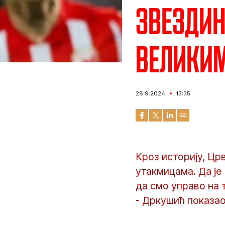
Звездин
велики
28.9.2024
13:35
Кроз историју, Цр
утакмицама. Да је 
да смо управо на 
- Дркушић показао