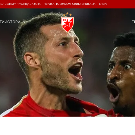
ЗЕЈ
ЧЛАНАРИНА
ФОНДАЦИЈА
ПАРТНЕРИ
КАРИЈЕРА
КАМПОВИ
КЛИНИКА ЗА ТРЕНЕРЕ
ТИ
ИСТОРИЈА
Т