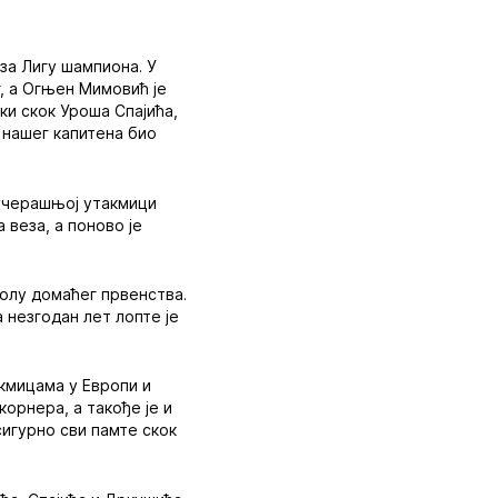
за Лигу шампиона. У
г, а Огњен Мимовић је
ки скок Уроша Спајића,
л нашег капитена био
јучерашњој утакмици
веза, а поново је
колу домаћег првенства.
 незгодан лет лопте је
акмицама у Европи и
орнера, а такође је и
сигурно сви памте скок