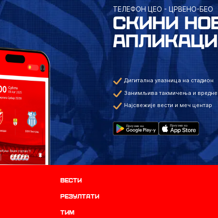
ТЕЛЕФОН ЦЕО - ЦРВЕНО-БЕО
СКИНИ НО
АПЛИКАЦИ
Дигитална улазница на стадион
Занимљива такмичења и вредне
Најсвежије вести и меч центар
Вести
резултати
ТИМ