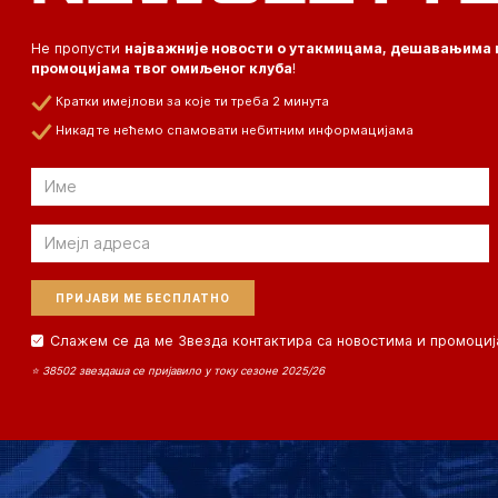
Не пропусти
најважније новости о утакмицама, дешавањима 
промоцијама твог омиљеног клуба
!
Кратки имејлови за које ти треба 2 минута
Никад те нећемо спамовати небитним информацијама
Email
Email
Слажем се да ме Звезда контактира са новостима и промоциј
⭐ 38502 звездаша се пријавило у току сезоне 2025/26