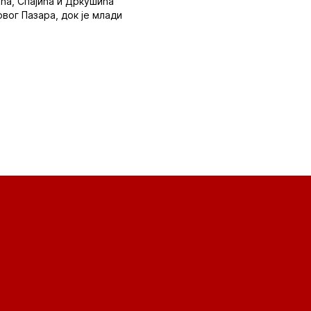
ћа, Спајића и Дркушића
вог Пазара, док је млади