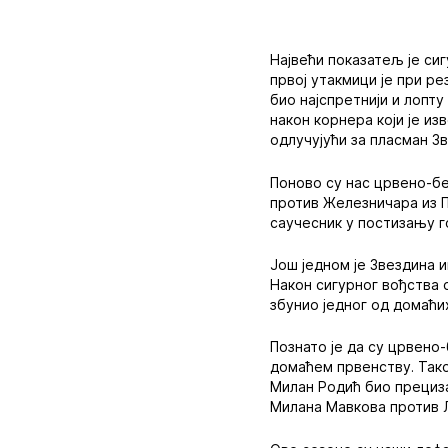
Највећи показатељ је си
првој утакмици је при ре
био најспретнији и лопт
након корнера који је из
одлучујући за пласман З
Поново су нас црвено-бе
против Железничара из П
саучесник у постизању г
Још једном је Звездина 
Након сигурног вођства о
збунио једног од домаћих
Познато је да су црвено
домаћем првенству. Тако
Милан Родић био прециза
Милана Мавкова против Л