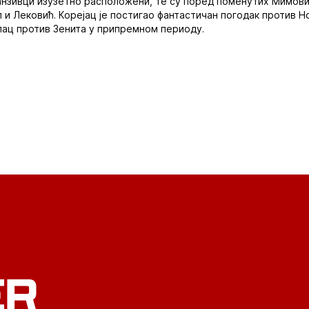
анзивци изузетно расположени, те су поред поменутих Мимови
 и Лековић. Корејац је постигао фантастичан погодак против Но
лац против Зенита у припремном периоду.
ER