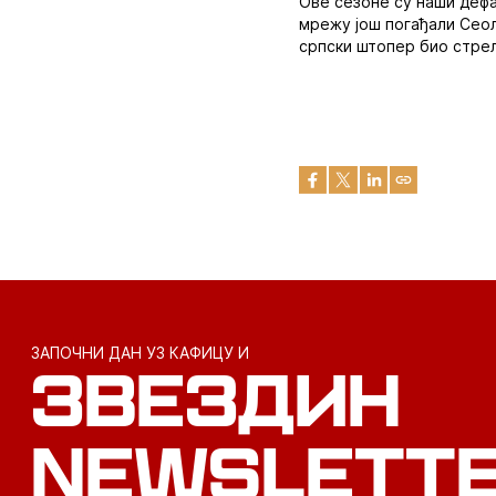
Ове сезоне су наши деф
мрежу још погађали Сеол
српски штопер био стре
ЗАПОЧНИ ДАН УЗ КАФИЦУ И
ЗВЕЗДИН
NEWSLETT