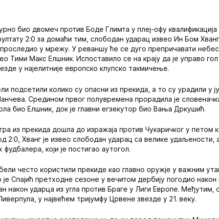
гурно био двомеч против Боде Глимта у плеј-офу квалификација 
зултату 2:0 за домаћи тим, слободан ударац извео Ин Бом Хван
у проследио у мрежу. У реваншу ће се дуго препричавати небес
вео Тими Макс Елшник. Испоставило се на крају да је управо го
везде у најелитније европско клупско такмичење.
ли подсетили колико су опасни из прекида, а то су урадили у 
анчева. Средином првог полувремена прорадила је словеначка 
ола био Елшник, док је главни егзекутор био Вања Дркушић.
игра из прекида дошла до изражаја против Чукаричког у петом 
д 2:0, Хванг је извео слободан ударац са велике удаљености, а
 фудбалера, који је постигао аутогол.
-бели често користили прекиде као главно оружје у важним ут
 је Спајић претходне сезоне у вечитом дербију погодио након к
н након ударца из угла против Браге у Лиги Европе. Међутим, 
иверпула, у највећем тријумфу Црвене звезде у 21. веку.