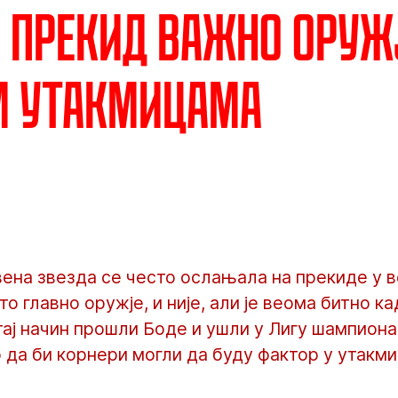
 прекид важно оруж
м утакмицама
вена звезда се често ослањала на прекиде у 
то главно оружје, и није, али је веома битно к
тај начин прошли Боде и ушли у Лигу шампиона,
 да би корнери могли да буду фактор у утакми