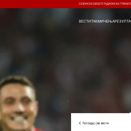
СЕЗОНСКЕ 2026/27
СТАДИОНСКА ТУРА
МУ
ВЕСТИ
ТАКМИЧЕЊА
РЕЗУЛТА
Погледај све вести