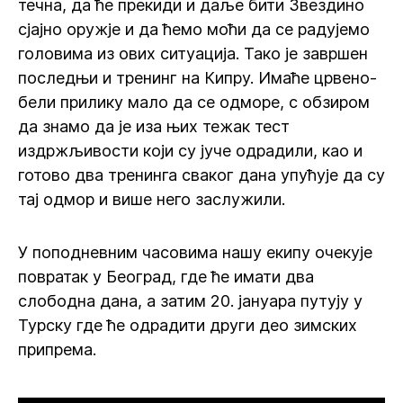
течна, да ће прекиди и даље бити Звездино
сјајно оружје и да ћемо моћи да се радујемо
головима из ових ситуација. Тако је завршен
последњи и тренинг на Кипру. Имаће црвено-
бели прилику мало да се одморе, с обзиром
да знамо да је иза њих тежак тест
издржљивости који су јуче одрадили, као и
готово два тренинга сваког дана упућује да су
тај одмор и више него заслужили.
У поподневним часовима нашу екипу очекује
повратак у Београд, где ће имати два
слободна дана, а затим 20. јануара путују у
Турску где ће одрадити други део зимских
припрема.