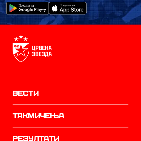
Вести
Такмичења
резултати