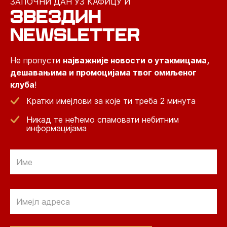
ЗАПОЧНИ ДАН УЗ КАФИЦУ И
ЗВЕЗДИН
NEWSLETTER
Не пропусти
најважније новости о утакмицама,
дешавањима и промоцијама твог омиљеног
клуба
!
Кратки имејлови за које ти треба 2 минута
Никад те нећемо спамовати небитним
информацијама
Email
Email