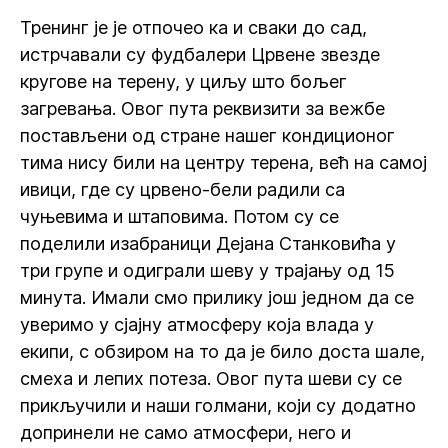
Тренинг је је отпочео ка и сваки до сад,
истрчавали су фудбалери Црвене звезде
кругове на терену, у циљу што бољег
загревања. Овог пута реквизити за вежбе
постављени од стране нашег кондиционог
тима нису били на центру терена, већ на самој
ивици, где су црвено-бели радили са
чуњевима и штаповима. Потом су се
поделили изабраници Дејана Станковића у
три групе и одиграли шеву у трајању од 15
минута. Имали смо прилику још једном да се
уверимо у сјајну атмосферу која влада у
екипи, с обзиром на то да је било доста шале,
смеха и лепих потеза. Овог пута шеви су се
прикључили и наши голмани, који су додатно
допринели не само атмосфери, него и