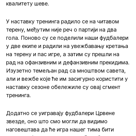
квалитету шеве.
У наставку тренинга радило се на читавом
терену, међутим није реч о партији на два
гола. Поново су се поделили наши фудбалери
у две екипе и радили на увежбавању кретања
на терену и пас игре, а затим су прешли на
рад на офанзивним и дефанзивним прекидима.
Изузетно темељан рад са мноштвом савета,
али и вежбе које ће им засигурно користити у
наставку сезоне обележиле су овај сгмент
тренинга.
Додатно се уигравају фудбалери Црвене
звезде, оно што смо могли да видимо
наговештава да ће игра нашег тима бити