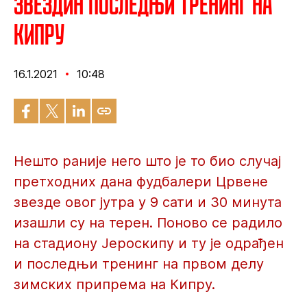
Звездин последњи тренинг на
Кипру
16.1.2021
10:48
Нешто раније него што је то био случај
претходних дана фудбалери Црвене
звезде овог јутра у 9 сати и 30 минута
изашли су на терен. Поново се радило
на стадиону Јероскипу и ту је одрађен
и последњи тренинг на првом делу
зимских припрема на Кипру.