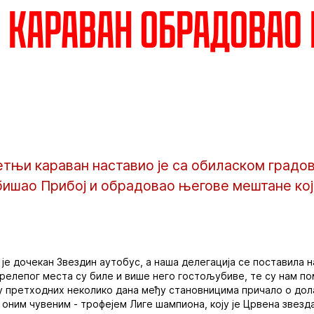
 караван обрадовао
тњи караван наставио је са обиласком градо
обишао Прибој и обрадовао његове мештане кој
 је дочекан Звездин аутобус, а наша делегација се поставила н
 прелепог места су биле и више него гостољубиве, те су нам п
у претходних неколико дана међу становницима причало о дол
 оним чувеним - трофејем Лиге шампиона, коју је Црвена звезда