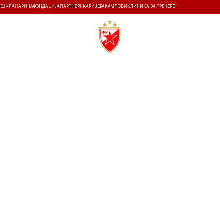
ЗЕЈ
ЧЛАНАРИНА
ФОНДАЦИЈА
ПАРТНЕРИ
КАРИЈЕРА
КАМПОВИ
КЛИНИКА ЗА ТРЕНЕРЕ
ТИ
ИСТОРИЈА
Т