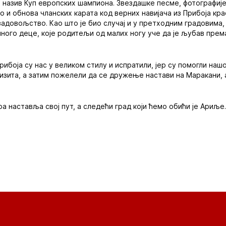
 назив Куп европских шампиона. Звездашке песме, фотографије
 и обнова чланских карата код верних навијача из Прибоја кр
довољство. Као што је био случај и у претходним градовима, 
 много деце, које родитељи од малих ногу уче да је љубав пре
рибоја су нас у великом стилу и испратили, јер су помогли нашо
зита, а затим пожелели да се дружење настави на Маракани, 
а наставља свој пут, а следећи град који ћемо обићи је Ариље