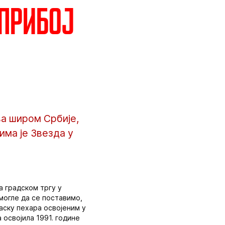
 Прибој
ва широм Србије,
има је Звезда у
а градском тргу у
омогле да се поставимо,
аску пехара освојеним у
 освојила 1991. године