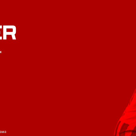
ER
и
ама