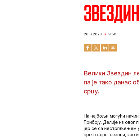
Звездин
26.6.2023
9:50
Велики Звездин ле
па је тако данас 
срцу.
На најбољи могући начин
Прибоју. Делије из овог
јер се са нестрпљењем 
претходној сезони, као и