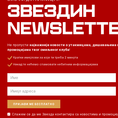
ЗВЕЗДИН
NEWSLETT
Не пропусти
најважније новости о утакмицама, дешавањима 
промоцијама твог омиљеног клуба
!
Кратки имејлови за које ти треба 2 минута
Никад те нећемо спамовати небитним информацијама
Email
Email
Слажем се да ме Звезда контактира са новостима и промоциј