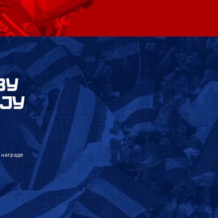
ВУ
ЈУ
 награде