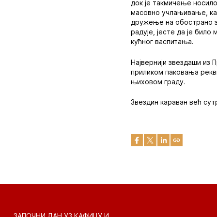
док је такмичење носило
масовно учлањивање, као
дружење на обострано за
радује, јесте да је било
кућног васпитања.
Највернији звездаши из П
приликом паковања рекви
њиховом граду.
Звездин караван већ сутр
ЗАПОЧНИ ДАН УЗ КАФИЦУ И