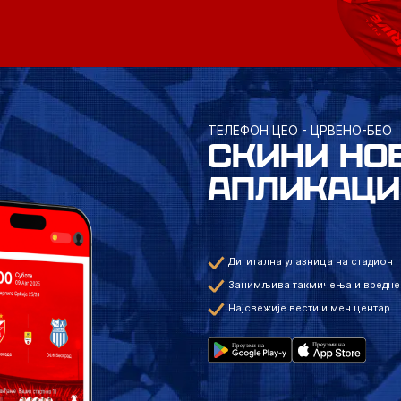
ТЕЛЕФОН ЦЕО - ЦРВЕНО-БЕО
СКИНИ НО
АПЛИКАЦИ
Дигитална улазница на стадион
Занимљива такмичења и вредне
Најсвежије вести и меч центар