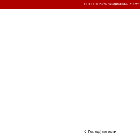
СЕЗОНСКЕ 2026/27
СТАДИОНСКА ТУРА
МУ
ВЕСТИ
ТАКМИЧЕЊА
РЕЗУЛТА
Погледај све вести