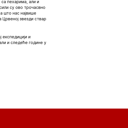
 са пехарима, али и
асили су ово трочасвно
а што нас највише
ма Црвеној звезди ствар
ј експедицији и
али и следеће године у
.