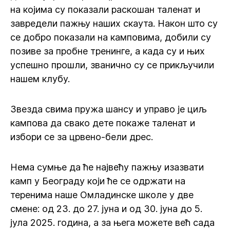
на којима су показали раскошан таленат и
завредели пажњу наших скаута. Након што су
се добро показали на камповима, добили су
позиве за пробне тренинге, а када су и њих
успешно прошли, званично су се прикључили
нашем клубу.
Звезда свима пружа шансу и управо је циљ
кампова да свако дете покаже таленат и
избори се за црвено-бели дрес.
Нема сумње да ће највећу пажњу изазвати
камп у Београду који ће се одржати на
теренима наше Омладинске школе у две
смене: од 23. до 27. јуна и од 30. јуна до 5.
јула 2025. година, а за њега можете већ сада