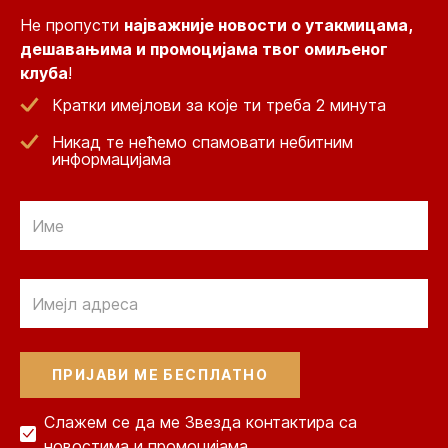
Не пропусти
најважније новости о утакмицама,
дешавањима и промоцијама твог омиљеног
клуба
!
Кратки имејлови за које ти треба 2 минута
Никад те нећемо спамовати небитним
информацијама
Email
Email
Слажем се да ме Звезда контактира са
новостима и промоцијама