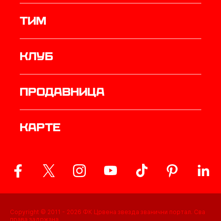
ТИМ
Клуб
продавница
Карте
Copyright © 2011 -
2026
ФК Црвена звезда званични портал. Сва
права задржана.