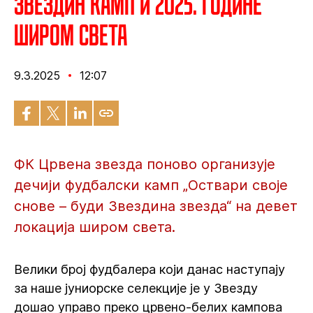
Звездин камп и 2025. године
широм света
9.3.2025
12:07
ФК Црвена звезда поново организује
дечији фудбалски камп „Оствари своје
снове – буди Звездина звезда“ на девет
локација широм света.
Велики број фудбалера који данас наступају
за наше јуниорске селекције је у Звезду
дошао управо преко црвено-белих кампова