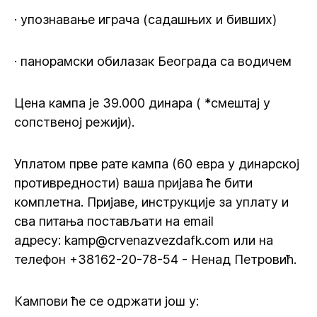
· упознавање играча (садашњих и бивших)
· панорамски обилазак Београда са водичем
Цена кампа је 39.000 динара ( *смештај у
сопственој режији).
Уплатом прве рате кампа (60 евра у динарској
противредности) ваша пријава ће бити
комплетна. Пријаве, инструкције за уплату и
сва питања постављати на email
адресу: kamp@crvenazvezdafk.com или на
телефон +38162-20-78-54 - Ненад Петровић.
Кампови ће се одржати још у: