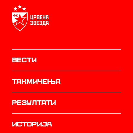
Вести
Такмичења
резултати
историја