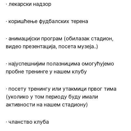
· лекарски надзор
· коришћење фудбалских терена
· анимацијски програм (обилазак стадион,
видео презентација, посета музеја..)
· најуспешнијим полазницима омогућујемо
пробне тренинге у нашем клубу
· посету тренингу или утакмици првог тима
(уколико у том периоду буду имали
активности на нашем стадиону)
· чланство клуба