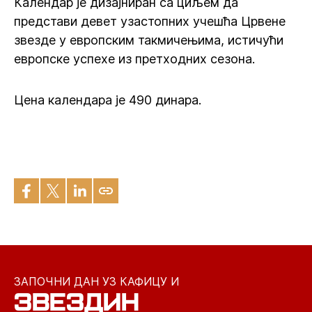
Календар је дизајниран са циљем да
представи девет узастопних учешћа Црвене
звезде у европским такмичењима, истичући
европске успехе из претходних сезона.
Цена календара је 490 динара.
ЗАПОЧНИ ДАН УЗ КАФИЦУ И
ЗВЕЗДИН