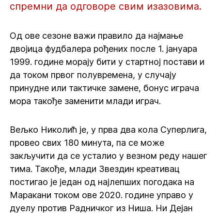
спремни да одговоре свим изазовима.
Од ове сезоне важи правило да најмање
двојица фудбалера рођених после 1. јануара
1999. године морају бити у стартној постави и
да током првог полувремена, у случају
принудне или тактичке замене, бонус играча
мора такође заменити млади играч.
Вељко Николић је, у прва два кола Суперлига,
провео свих 180 минута, па се може
закључити да се усталио у везном реду нашег
тима. Такође, млади Звездин креативац
постигао је један од најлепших погодака на
Маракани током ове 2020. године управо у
дуелу против Радничког из Ниша. Ни Дејан