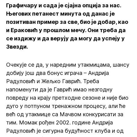
Графичару и сада је сјајна опција за нас.
Његових петанест минута од данас је
позитиван пример за све, био је добар, као
и Ераковић у прошлом мечу. Они треба да
се издижу и да верују да могу да успеју у
Звезди.
Очекује се да, у наредним утакмицама, шансу
добију још два бонус играча – Андрија
Радуловић и Жељко Гаврић. Треба
напоменути да је Гаврић имао незгодну
повреду на крају претходне сезоне и није био
дуго у потпуном тренажном процесу, али ће
већ од утакмице са Мачвом конкурисати за
тим. Момак рођен 2002. године Андрија
Радуловић је сигурна будућност клуба и од