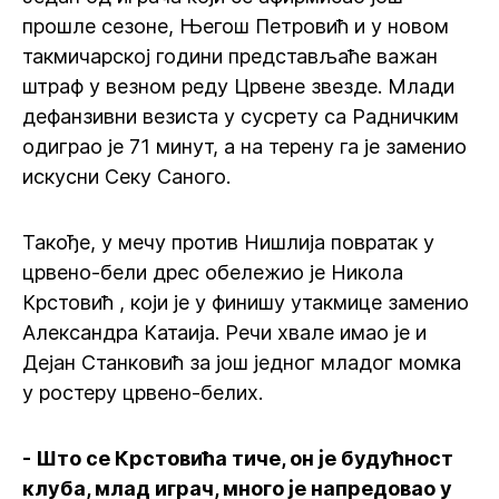
прошле сезоне, Његош Петровић и у новом
такмичарској години представљаће важан
штраф у везном реду Црвене звезде. Млади
дефанзивни везиста у сусрету са Радничким
одиграо је 71 минут, а на терену га је заменио
искусни Секу Саного.
Такође, у мечу против Нишлија повратак у
црвено-бели дрес обележио је Никола
Крстовић , који је у финишу утакмице заменио
Александра Катаија. Речи хвале имао је и
Дејан Станковић за још једног младог момка
у ростеру црвено-белих.
- Што се Крстовића тиче, он је будућност
клуба, млад играч, много је напредовао у