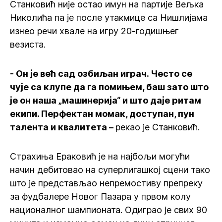
Станковић није остао имун на партије Вељка
Николића па је после утакмице са Нишлијама
изнео речи хвале на игру 20-годишњег
везиста.
- Он је већ сад озбиљан играч. Често се
чује са клупе да га помињем, баш зато што
је он наша „машинерија“ и што даје ритам
екипи. Перфектан момак, доступан, пун
талента и квалитета –
рекао је Станковић.
Страхиња Ераковић је на најбољи могући
начин дебитовао на суперлигашкој сцени тако
што је представљао непремостиву препреку
за фудбалере Новог Пазара у првом колу
националног шампионата. Одиграо је свих 90