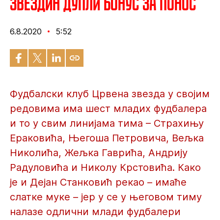
Звездин дупли бонус за понос
6.8.2020
5:52
Фудбалски клуб Црвена звезда у својим
редовима има шест младих фудбалера
и то у свим линијама тима – Страхињу
Ераковића, Његоша Петровича, Вељка
Николића, Жељка Гаврића, Андрију
Радуловића и Николу Крстовића. Како
је и Дејан Станковић рекао – имаће
слатке муке – јер у се у његовом тиму
налазе одлични млади фудбалери