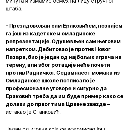
минута и измамио осмех на лицу стручног
штаба.
- Презадовољан сам Ераковићем, познајем
га још из кадетске и омладинске
репрезентације. Одушевљен сам његовим
напретком. Дебитовао је против Новог
Пазара, био је један од најбољих играча на
терену, али због ротације неће почети
против Радничког. Седамнаест момака из
Омладинске школе потписало је
професионалне уговоре и сигурно да
Ераковић треба да им буде пример како се
долази до првог тима Црвене звезде –
истакао је Станковић.
Један од играча који се афирмисао још