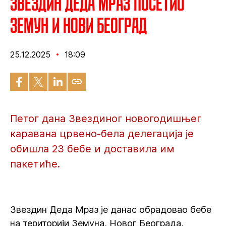
Звездин Деда Мраз посетио
Земун и Нови Београд
25.12.2025
18:09
Петог дана Звездиног новогодишњег
каравана црвено-бела делегација је
обишла 23 бебе и доставила им
пакетиће.
Звездин Деда Мраз је данас обрадовао бебе
на територији Земуна, Новог Београда,