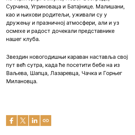
Сурчина, Угриноваца и Батајнице. Малишани,
као и њихови родитељи, уживали су у
дружењу и празничној атмосфери, али и уз
осмехе и радост дочекали представнике
нашег клуба.
Звездин новогодишњи караван наставља свој
пут већ сутра, када ће посетити бебе на из
Ваљева, Шапца, Лазаревца, Чачка и Горњег
Милановца.