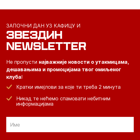
ЗАПОЧНИ ДАН УЗ КАФИЦУ И
ЗВЕЗДИН
NEWSLETTER
Не пропусти
најважније новости о утакмицама,
дешавањима и промоцијама твог омиљеног
клуба
!
Кратки имејлови за које ти треба 2 минута
Никад те нећемо спамовати небитним
информацијама
Email