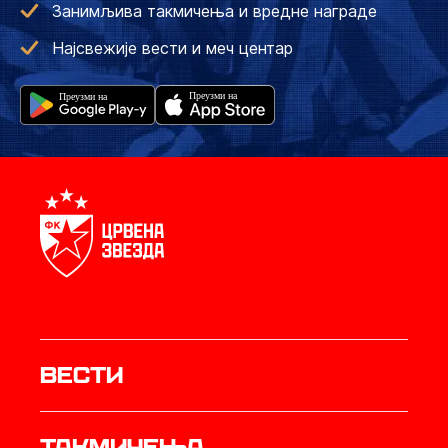
Занимљива такмичења и вредне награде
Најсвежије вести и меч центар
Вести
Такмичења