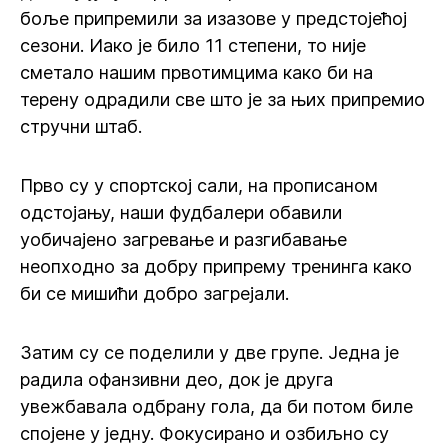
боље припремили за изазове у предстојећој
сезони. Иако је било 11 степени, то није
сметало нашим првотимцима како би на
терену одрадили све што је за њих припремио
стручни штаб.
Прво су у спортској сали, на прописаном
одстојању, наши фудбалери обавили
уобичајено загревање и разгибавање
неопходно за добру припрему тренинга како
би се мишићи добро загрејали.
Затим су се поделили у две групе. Једна је
радила офанзивни део, док је друга
увежбавала одбрану гола, да би потом биле
спојене у једну. Фокусирано и озбиљно су