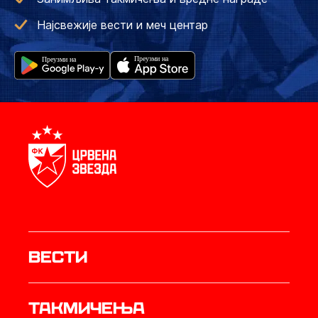
Најсвежије вести и меч центар
Вести
Такмичења