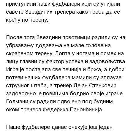
приступили наши фудбалери који су упијали
савете Звездиних тренера како треба да се
крећу по терену.
После тога Звездини првотимци радили су на
убрзавању додавања на мале голове на
скраћеном терену. Лопта у ногама и осмех на
лицу главни су фактор успеха и задовољства.
Игра је постајала све течнија и бржа, а добри
потези наших фудбалера мамили су аплаузе
стручног штаба, а тренер Дејан Станковић
задовољно је повицима бодрио своје играче.
Голмани су радили одвојено под будним
оком тренера Федерика Панонћинија.
Наше фудбалере данас очекује још један