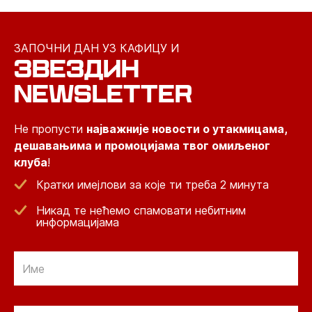
ЗАПОЧНИ ДАН УЗ КАФИЦУ И
ЗВЕЗДИН
NEWSLETTER
Не пропусти
најважније новости о утакмицама,
дешавањима и промоцијама твог омиљеног
клуба
!
Кратки имејлови за које ти треба 2 минута
Никад те нећемо спамовати небитним
информацијама
Email