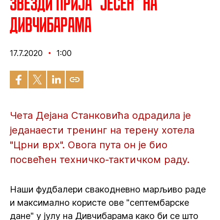
Звезди прија “јесен” на
Дивчибарама
17.7.2020
1:00
Чета Дејана Станковића одрадила је
једанаести тренинг на терену хотела
"Црни врх". Овога пута он је био
посвећен техничко-тактичком раду.
Наши фудбалери свакодневно марљиво раде
и максимално користе ове "септембарске
дане" у јулу на Дивчибарама како би се што