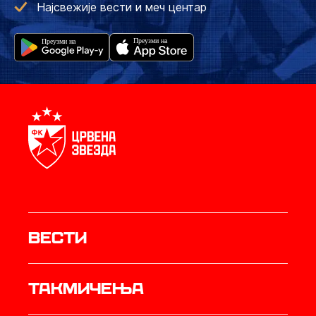
Најсвежије вести и меч центар
Вести
Такмичења