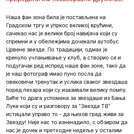
Наша фан зона била је постављена на
Градском тргу и упркос великој врућини,
сачекао нас је велики број навијача који су
спремни и у обележјима дочекали аутобус
Црвене звезде. По традицији, одмах је
кренуло учлањивање у клуб, а створио се и
подугачак ред испред наше фан зоне, тако да
је наш фотограф имао пуно посла да
овековечи тренутак и услика сваког звездаша
поред пехара који су изазивали велику помпу.
Биће то драга успомена за звездаше из Бања
Луке који су и разговору за "Звезда ТВ"
истицали управо то - да њихов град живи за
Звезду! Није нас то изненадило, с обзиром да
нас је дочек и претходне недеље у осталим