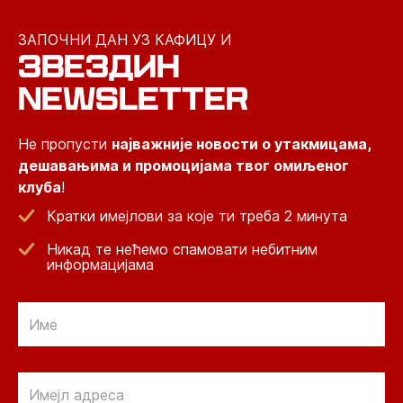
ЗАПОЧНИ ДАН УЗ КАФИЦУ И
ЗВЕЗДИН
NEWSLETTER
Не пропусти
најважније новости о утакмицама,
дешавањима и промоцијама твог омиљеног
клуба
!
Кратки имејлови за које ти треба 2 минута
Никад те нећемо спамовати небитним
информацијама
Email
Email