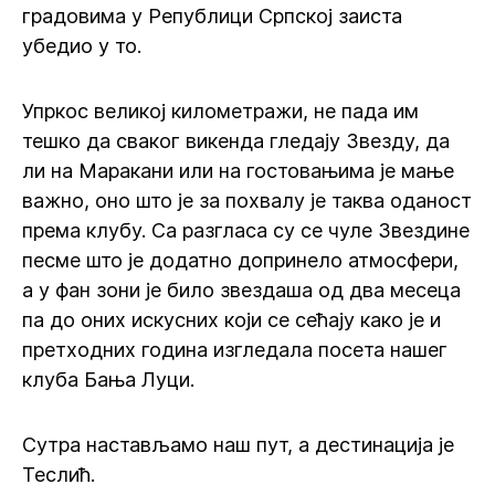
градовима у Републици Српској заиста
убедио у то.
Упркос великој километражи, не пада им
тешко да сваког викенда гледају Звезду, да
ли на Маракани или на гостовањима је мање
важно, оно што је за похвалу је таква оданост
према клубу. Са разгласа су се чуле Звездине
песме што је додатно допринело атмосфери,
а у фан зони је било звездаша од два месеца
па до оних искусних који се сећају како је и
претходних година изгледала посета нашег
клуба Бања Луци.
Сутра настављамо наш пут, а дестинација је
Теслић.