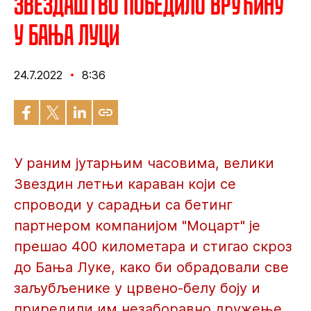
Звездаштво победило врућину
у Бања Луци
24.7.2022
8:36
У раним јутарњим часовима, велики
Звездин летњи караван који се
спроводи у сарадњи са бетинг
партнером компанијом "Моцарт" је
прешао 400 километара и стигао скроз
до Бања Луке, како би обрадовали све
заљубљенике у црвено-белу боју и
приредили им незаборавно дружење.