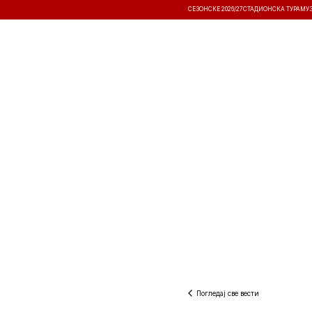
СЕЗОНСКЕ 2026/27
СТАДИОНСКА ТУРА
МУ
ВЕСТИ
ТАКМИЧЕЊА
РЕЗУЛТА
Погледај све вести