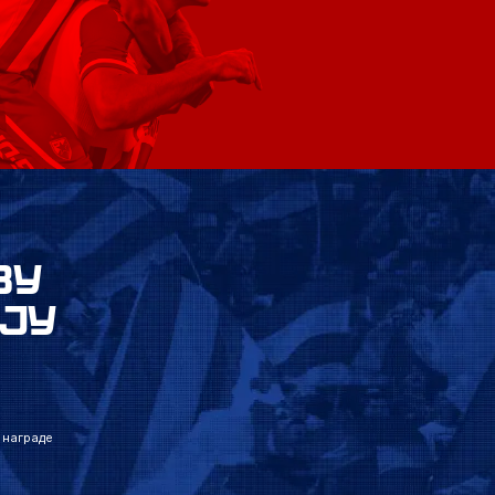
ВУ
ЈУ
 награде