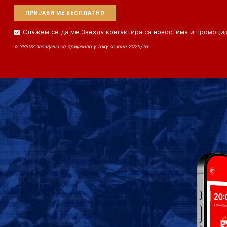
Слажем се да ме Звезда контактира са новостима и промоциј
⭐ 38502 звездаша се пријавило у току сезоне 2025/26