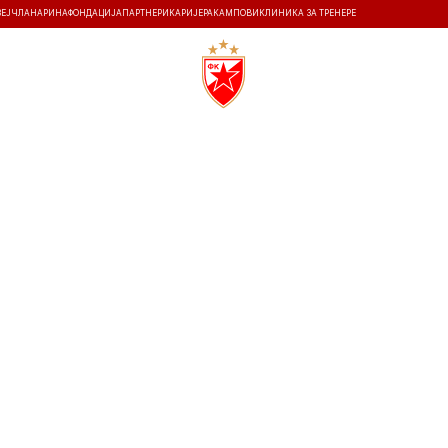
ЗЕЈ
ЧЛАНАРИНА
ФОНДАЦИЈА
ПАРТНЕРИ
КАРИЈЕРА
КАМПОВИ
КЛИНИКА ЗА ТРЕНЕРЕ
ТИ
ИСТОРИЈА
Т