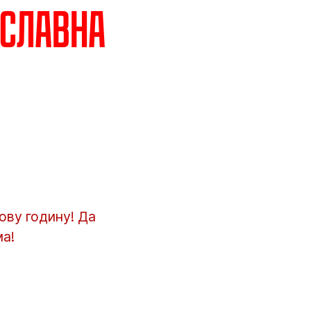
ославна
ову годину! Да
ма!