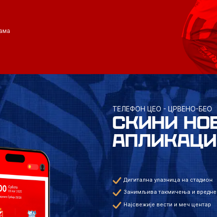
ама
ТЕЛЕФОН ЦЕО - ЦРВЕНО-БЕО
СКИНИ НО
АПЛИКАЦИ
Дигитална улазница на стадион
Занимљива такмичења и вредне
Најсвежије вести и меч центар