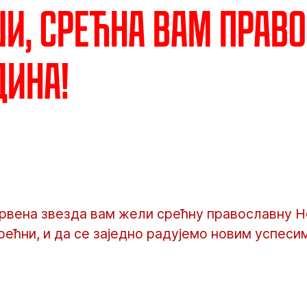
и, срећна вам прав
дина!
рвена звезда вам жели срећну православну Н
рећни, и да се заједно радујемо новим успеси