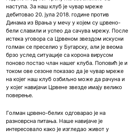
наступа. За наш клуб је чувар мреже
дебитовао 20. јула 2018. године против
Динама из Врања у мечу у којем су црвено-
бели славили и успео да сачува мрежу. После
истека уговора са Црвеном звездом искусни
голман се преселио у Бугарску, али је веома
брзо услед ситуације са корона вирусом
поново постао члан нашег клуба. Поповић је и
током ове сезоне показао да је чувар мреже
на којег наш клуб озбиљно може да рачуна и
у којег навијачи Црвене звезде имају велико
поверење.
Голман црвено-белих одговарао је на
разноврсна питања. Наше навијаче је
интересовало како је изгледао живот у