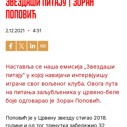
Звездаши питају | Зоран
Поповић
2.12.2021
4:31
Наставља се наша емисија „Звездаши
питају“ у којој навијачи интервјуишу
играче свог вољеног клуба. Овога пута
на питања заљубљеника у црвено-беле
боје одговарао је Зоран Поповић.
Поповић је у Црвену звезду стигао 2018.
године и од тог тренутка забележио 32