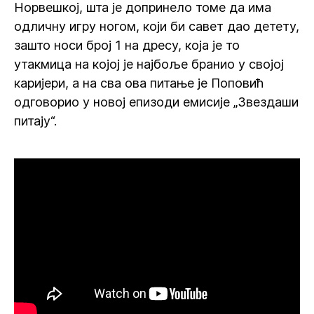
Норвешкој, шта је допринело томе да има
одличну игру ногом, који би савет дао детету,
зашто носи број 1 на дресу, која је то
утакмица на којој је најбоље бранио у својој
каријери, а на сва ова питање је Поповић
одговорио у новој епизоди емисије „Звездаши
питају“.