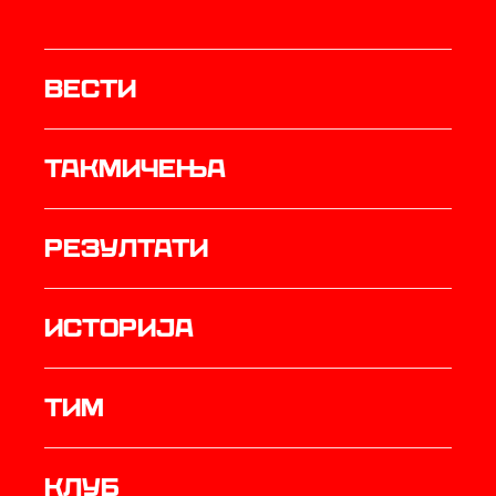
Вести
Такмичења
резултати
историја
ТИМ
Клуб