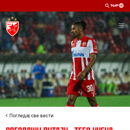
ЋИР
Погледај све вести