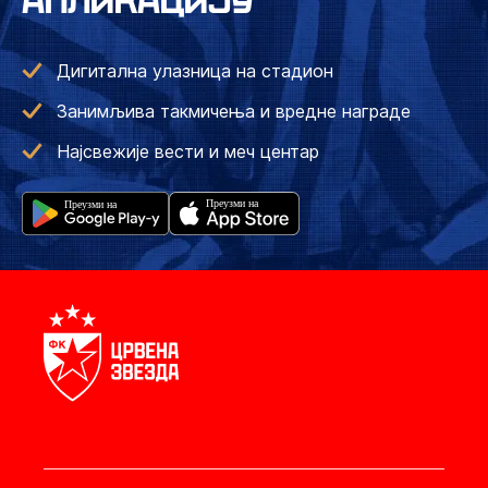
АПЛИКАЦИЈУ
Дигитална улазница на стадион
Занимљива такмичења и вредне награде
Најсвежије вести и меч центар