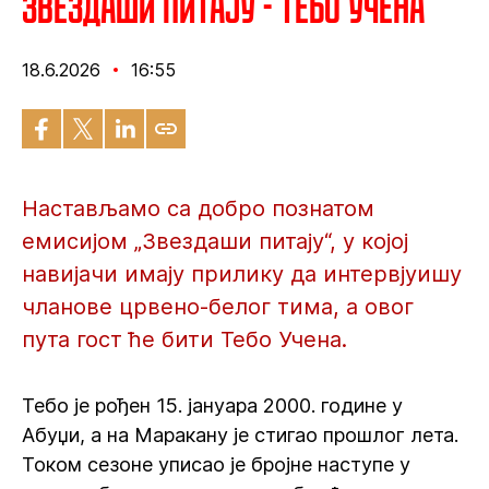
Звездаши питају - Тебо Учена
18.6.2026
16:55
Настављамо са добро познатом
емисијом „Звездаши питају“, у којој
навијачи имају прилику да интервјуишу
чланове црвено-белог тима, а овог
пута гост ће бити Тебо Учена.
Тебо је рођен 15. јануара 2000. године у
Абуџи, а на Маракану је стигао прошлог лета.
Током сезоне уписао је бројне наступе у