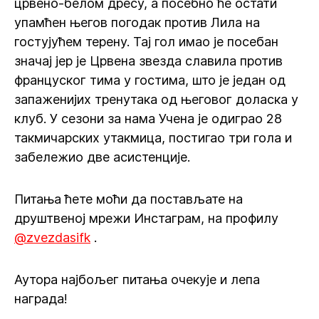
црвено-белом дресу, а посебно ће остати
упамћен његов погодак против Лила на
гостујућем терену. Тај гол имао је посебан
значај јер је Црвена звезда славила против
француског тима у гостима, што је један од
запаженијих тренутака од његовог доласка у
клуб. У сезони за нама Учена је одиграо 28
такмичарских утакмица, постигао три гола и
забележио две асистенције.
Питања ћете моћи да постављате на
друштвеној мрежи Инстаграм, на профилу
@zvezdasifk
.
Аутора најбољег питања очекује и лепа
награда!