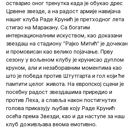
остварио оног тренутка када је обукао дрес
Црвене звезде, а на радост армије навијача
нашег клуба Раде Крунић је претходног лета
стигао на Маракану. Са богатим
интернационалним искуством, као доказани
звездаш на стадиону “Рајко Митић” је дочекан
и промовисан као велико појачање. Прву
сезону у вољеном клубу је крунисао дуплом
круном, али и незаборавним моментима као
што је победа против Штутгарта и гол који ће
памтити целог живота. На европској сцени је
посебну радост звездашима приредио и
против Леха, а славља након постигнутих
голова приказују љубав коју Раде Крунић
осећа према Звезди, као и да наступе за наш
клуб доживљава веома емотивно.