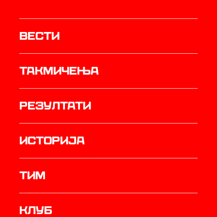
Вести
Такмичења
резултати
историја
ТИМ
Клуб