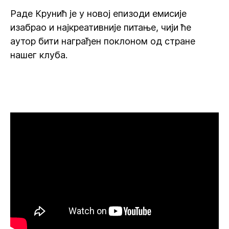
Раде Крунић је у новој епизоди емисије
изабрао и најкреативније питање, чији ће
аутор бити награђен поклоном од стране
нашег клуба.