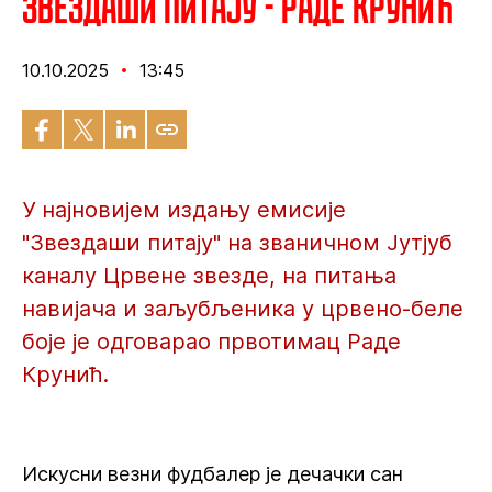
Звездаши питају - Раде Крунић
10.10.2025
13:45
У најновијем издању емисије
"Звездаши питају" на званичном Јутјуб
каналу Црвене звезде, на питања
навијача и заљубљеника у црвено-беле
боје је одговарао првотимац Раде
Крунић.
Искусни везни фудбалер је дечачки сан