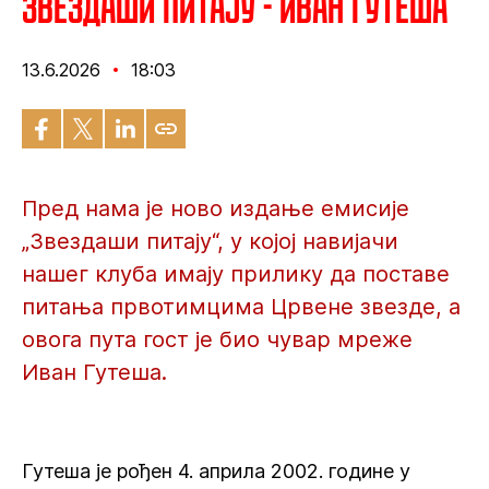
Звездаши питају - Иван Гутеша
13.6.2026
18:03
Пред нама је ново издање емисије
„Звездаши питају“, у којој навијачи
нашег клуба имају прилику да поставе
питања првотимцима Црвене звезде, а
овога пута гост је био чувар мреже
Иван Гутеша.
Гутеша је рођен 4. априла 2002. године у