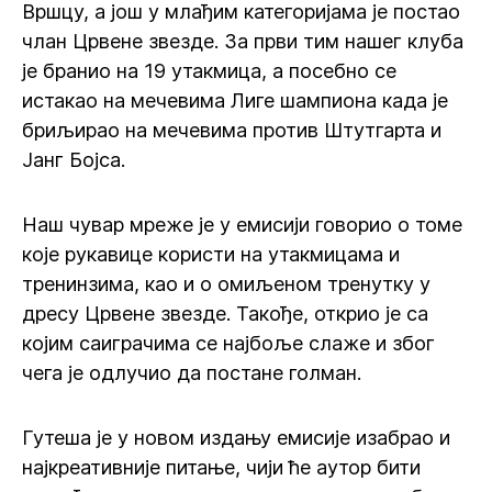
Вршцу, а још у млађим категоријама је постао
члан Црвене звезде. За први тим нашег клуба
је бранио на 19 утакмица, а посебно се
истакао на мечевима Лиге шампиона када је
бриљирао на мечевима против Штутгарта и
Јанг Бојса.
Наш чувар мреже је у емисији говорио о томе
које рукавице користи на утакмицама и
тренинзима, као и о омиљеном тренутку у
дресу Црвене звезде. Такође, открио је са
којим саиграчима се најбоље слаже и због
чега је одлучио да постане голман.
Гутеша је у новом издању емисије изабрао и
најкреативније питање, чији ће аутор бити