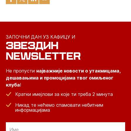
ЗАПОЧНИ ДАН УЗ КАФИЦУ И
ЗВЕЗДИН
NEWSLETTER
Не пропусти
најважније новости о утакмицама,
дешавањима и промоцијама твог омиљеног
клуба
!
Кратки имејлови за које ти треба 2 минута
Никад те нећемо спамовати небитним
информацијама
Email