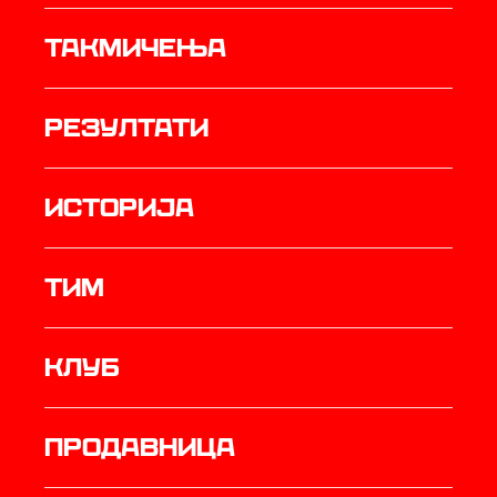
Такмичења
резултати
историја
ТИМ
Клуб
продавница