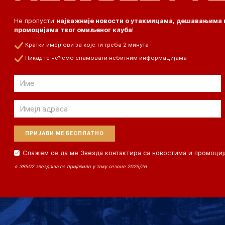
Не пропусти
најважније новости о утакмицама, дешавањима 
промоцијама твог омиљеног клуба
!
Кратки имејлови за које ти треба 2 минута
Никад те нећемо спамовати небитним информацијама
Email
Email
Слажем се да ме Звезда контактира са новостима и промоциј
⭐ 38502 звездаша се пријавило у току сезоне 2025/26