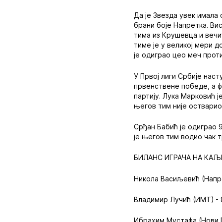
Да је Звезда увек имала
брани боје Напретка. Вис
тима из Крушевца и вечи
тиме је у великој мери 
је одиграо цео меч проти
У Првој лиги Србије нас
првенствене победе, а ф
партију. Лука Марковић 
његов тим није остварио
Срђан Бабић је одиграо 9
је његов тим водио чак т
БИЛАНС ИГРАЧА НА КАЉ
Никола Васиљевић (Напре
Владимир Лучић (ИМТ) - 
Ибрахим Мустафа (Нови П