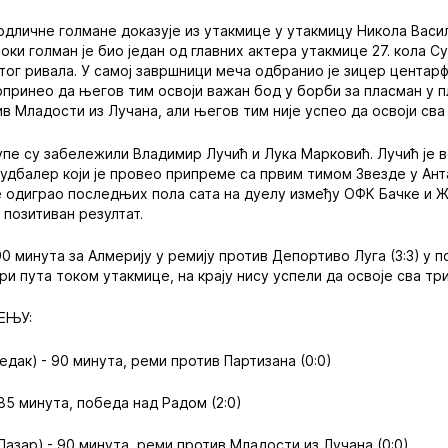
 одличне голмане доказује из утакмице у утакмицу Никола Вас
оки голман је био један од главних актера утакмице 27. кола 
тог ривала. У самој завршници меча одбранио је зицер центар
допринео да његов тим освоји важан бод у борби за пласман у 
в Младости из Лучана, али његов тим није успео да освоји сва
тупе су забележили Владимир Лучић и Лука Марковић. Лучић је
удбалер који је провео припреме са првим тимом Звезде у Ант
је одиграо последњих пола сата на дуелу између ОФК Бачке и 
 позитиван резултат.
0 минута за Алмерију у ремију против Депортиво Луга (3:3) у п
ри пута током утакмице, на крају нису успели да освоје сва тр
ЕЊУ:
дак) - 90 минута, реми против Партизана (0:0)
85 минута, победа над Радом (2:0)
азар) - 90 минута, реми против Младости из Лучана (0:0)