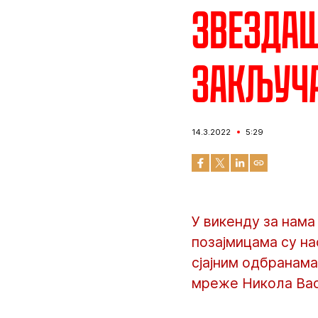
Звездаш
закључ
14.3.2022
5:29
У викенду за нама
позајмицама су на
сјајним одбранам
мреже Никола Ва