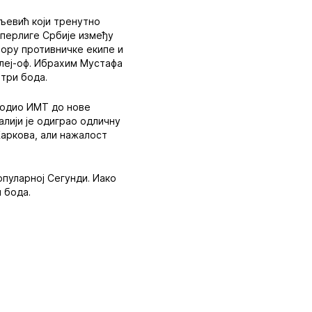
иљевић који тренутно
Суперлиге Србије између
фору противничке екипе и
плеј-оф. Ибрахим Мустафа
 три бода.
 водио ИМТ до нове
алији је одиграо одличну
Жаркова, али нажалост
опуларној Сегунди. Иако
и бода.