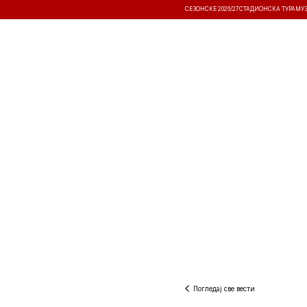
СЕЗОНСКЕ 2026/27
СТАДИОНСКА ТУРА
МУ
ВЕСТИ
ТАКМИЧЕЊА
РЕЗУЛТА
Погледај све вести