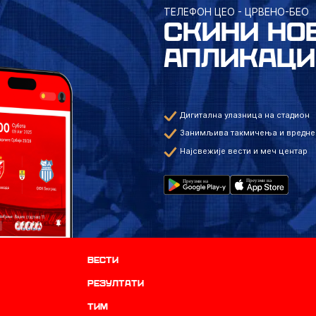
ТЕЛЕФОН ЦЕО - ЦРВЕНО-БЕО
СКИНИ НО
АПЛИКАЦИ
Дигитална улазница на стадион
Занимљива такмичења и вредне
Најсвежије вести и меч центар
Вести
резултати
ТИМ