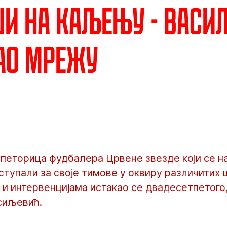
и на каљењу - Васи
ао мрежу
 петорица фудбалера Црвене звезде који се н
ступали за своје тимове у оквиру различитих 
а и интервенцијама истакао се двадесетпетог
сиљевић.