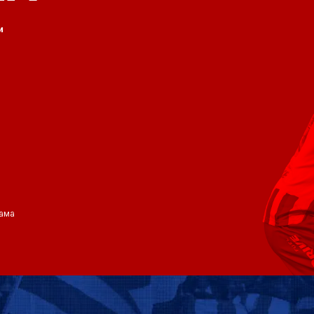
и
ама