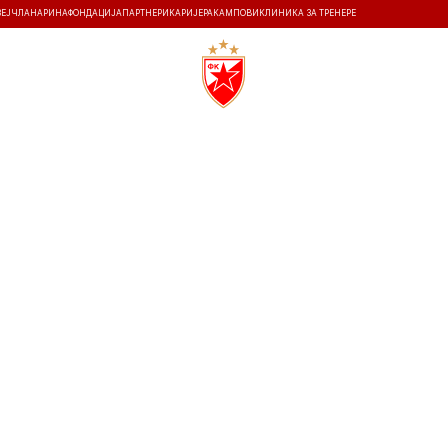
ЗЕЈ
ЧЛАНАРИНА
ФОНДАЦИЈА
ПАРТНЕРИ
КАРИЈЕРА
КАМПОВИ
КЛИНИКА ЗА ТРЕНЕРЕ
ТИ
ИСТОРИЈА
Т