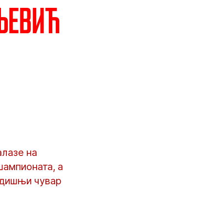
љевић
алазе на
шампионата, а
одишњи чувар