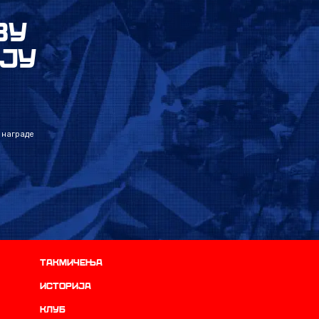
ВУ
ЈУ
 награде
Такмичења
историја
Клуб