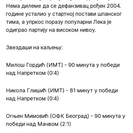
Нема дилеме да се дефанзивац рођен 2004.
године усталио у стартној постави шпанског
тима, а упркос поразу популарни Лека је
одиграо партију на високом нивоу.
Звездаши на каљењу:
Милош Гордић (ИМТ) - 90 минута у победи
над Напретком (0:4)
Никола Глишић (ИМТ) - 81 минут у победи
над Напретком (0:4)
Огњен Мимовић (ОФК Београд) - 90 минута у
победи над Мачвом (2:1)