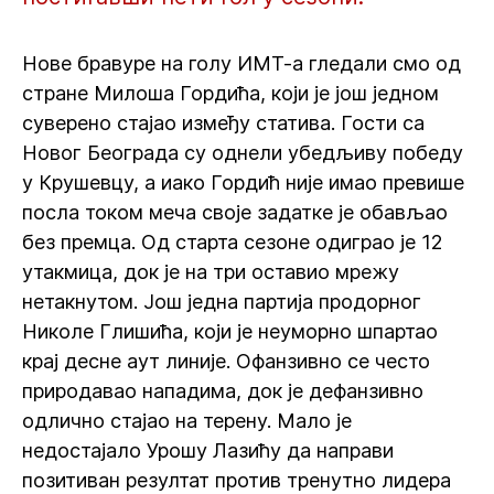
Нове бравуре на голу ИМТ-а гледали смо од
стране Милоша Гордића, који је још једном
суверено стајао између статива. Гости са
Новог Београда су однели убедљиву победу
у Крушевцу, а иако Гордић није имао превише
посла током меча своје задатке је обављао
без премца. Од старта сезоне одиграо је 12
утакмица, док је на три оставио мрежу
нетакнутом. Још једна партија продорног
Николе Глишића, који је неуморно шпартао
крај десне аут линије. Офанзивно се често
природавао нападима, док је дефанзивно
одлично стајао на терену. Мало је
недостајало Урошу Лазићу да направи
позитиван резултат против тренутно лидера