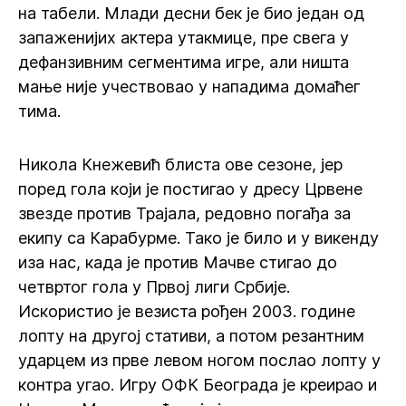
на табели. Млади десни бек је био један од
запаженијих актера утакмице, пре свега у
дефанзивним сегментима игре, али ништа
мање није учествовао у нападима домаћег
тима.
Никола Кнежевић блиста ове сезоне, јер
поред гола који је постигао у дресу Црвене
звезде против Трајала, редовно погађа за
екипу са Карабурме. Тако је било и у викенду
иза нас, када је против Мачве стигао до
четвртог гола у Првој лиги Србије.
Искористио је везиста рођен 2003. године
лопту на другој стативи, а потом резантним
ударцем из прве левом ногом послао лопту у
контра угао. Игру ОФК Београда је креирао и