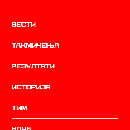
Вести
Такмичења
резултати
историја
ТИМ
Клуб