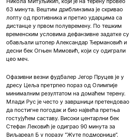
Никола Митуљикић, који је на терену провео
63 минута. Вештим дриблинзима је скривао
лопту од противника и претио ударцима са
дистанце у првом полувремену. По тешким
временским условима дефанзивне задатке су
обављали штопер Александар Ђермановић и
десни бек Огњен Мимовић, који су одиграли
цео меч.
Офазивни везни фудбалер Јегор Пруцев је у
дресу Цеља претрпео пораз од Олимпије
минималним резултатом на домаћем терену.
Млади Рус је често у завршници претендовао
да постигне погодак и био највећа претња
гостујућем саставу. Високи центарлни бек
Стефан Лековић је одиграо 90 минута за
Виљареал Б у поразу “Жуте подморнице”.