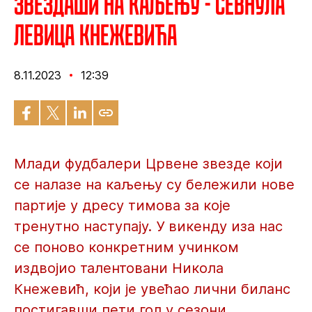
Звездаши на каљењу - Севнула
левица Кнежевића
8.11.2023
12:39
Млади фудбалери Црвене звезде који
се налазе на каљењу су бележили нове
партије у дресу тимова за које
тренутно наступају. У викенду иза нас
се поново конкретним учинком
издвојио талентовани Никола
Кнежевић, који је увећао лични биланс
постигавши пети гол у сезони.