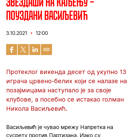
Звездаши на каљењу –
Поуздани Васиљевић
3.10.2021
12:00
Протеклог викенда десет од укупно 13
играча црвено-белих који се налазе на
позајмицама наступало је за своје
клубове, а посебно се истакао голман
Никола Васиљевић.
Васиљевић је чувао мрежу Напретка на
сусрету против Партизана. Иако су