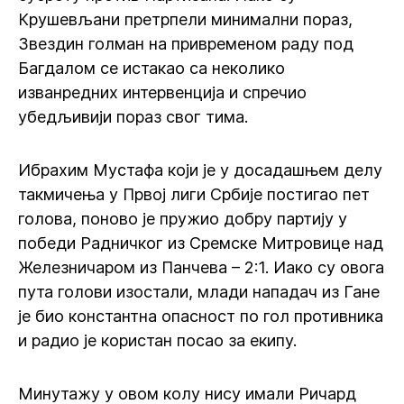
Крушевљани претрпели минимални пораз,
Звездин голман на привременом раду под
Багдалом се истакао са неколико
изванредних интервенција и спречио
убедљивији пораз свог тима.
Ибрахим Мустафа који је у досадашњем делу
такмичења у Првој лиги Србије постигао пет
голова, поново је пружио добру партију у
победи Радничког из Сремске Митровице над
Железничаром из Панчева – 2:1. Иако су овога
пута голови изостали, млади нападач из Гане
је био константна опасност по гол противника
и радио је користан посао за екипу.
Минутажу у овом колу нису имали Ричард