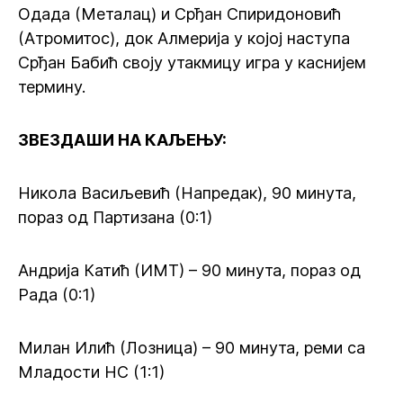
Одада (Металац) и Срђан Спиридоновић
(Атромитос), док Алмерија у којој наступа
Срђан Бабић своју утакмицу игра у каснијем
термину.
ЗВЕЗДАШИ НА КАЉЕЊУ:
Никола Васиљевић (Напредак), 90 минута,
пораз од Партизана (0:1)
Андрија Катић (ИМТ) – 90 минута, пораз од
Рада (0:1)
Милан Илић (Лозница) – 90 минута, реми са
Младости НС (1:1)