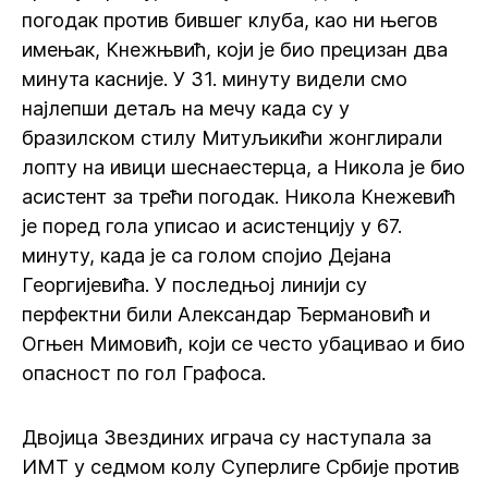
погодак против бившег клуба, као ни његов
имењак, Кнежњвић, који је био прецизан два
минута касније. У 31. минуту видели смо
најлепши детаљ на мечу када су у
бразилском стилу Митуљикићи жонглирали
лопту на ивици шеснаестерца, а Никола је био
асистент за трећи погодак. Никола Кнежевић
је поред гола уписао и асистенцију у 67.
минуту, када је са голом спојио Дејана
Георгијевића. У последњој линији су
перфектни били Александар Ђермановић и
Огњен Мимовић, који се често убацивао и био
опасност по гол Графоса.
Двојица Звездиних играча су наступала за
ИМТ у седмом колу Суперлиге Србије против