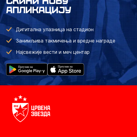
СКИНИ НОВУ
АПЛИКАЦИЈУ
Дигитална улазница на стадион
Занимљива такмичења и вредне награде
Најсвежије вести и меч центар