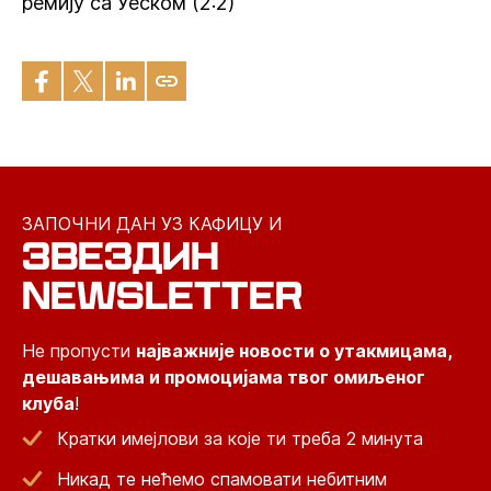
ремију са Уеском (2:2)
ЗАПОЧНИ ДАН УЗ КАФИЦУ И
ЗВЕЗДИН
NEWSLETTER
Не пропусти
најважније новости о утакмицама,
дешавањима и промоцијама твог омиљеног
клуба
!
Кратки имејлови за које ти треба 2 минута
Никад те нећемо спамовати небитним