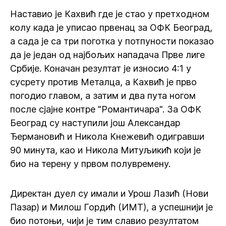
Наставио је Кахвић где је стао у претходном
колу када је уписао првенац за ОФК Београд,
а сада је са три поготка у потпуности показао
да је један од најбољих нападача Прве лиге
Србије. Коначан резултат је износио 4:1 у
сусрету против Металца, а Кахвић је прво
погодио главом, а затим и два пута ногом
после сјајне контре "Романтичара". За ОФК
Београд су наступили још Александар
Ђермановић и Никола Кнежевић одигравши
90 минута, као и Никола Митуљикић који је
био на терену у првом полувремену.
Директан дуел су имали и Урош Лазић (Нови
Пазар) и Милош Гордић (ИМТ), а успешнији је
био потоњи, чији је тим славио резултатом