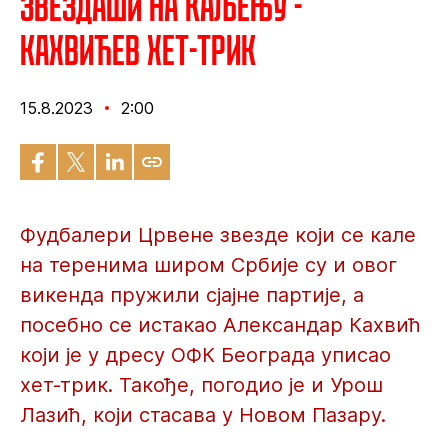
Звездаши на каљењу -
Кахвићев хет-трик
15.8.2023
2:00
Фудбалери Црвене звезде који се кале
на теренима широм Србије су и овог
викенда пружили сјајне партије, а
посебно се истакао Александар Кахвић
који је у дресу ОФК Београда уписао
хет-трик. Такође, погодио је и Урош
Лазић, који стасава у Новом Пазару.