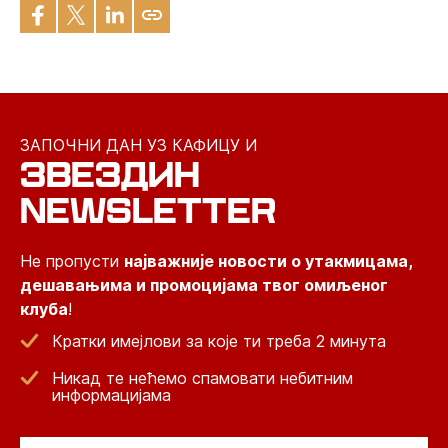
ЗАПОЧНИ ДАН УЗ КАФИЦУ И
ЗВЕЗДИН
NEWSLETTER
Не пропусти
најважније новости о утакмицама,
дешавањима и промоцијама твог омиљеног
клуба
!
Кратки имејлови за које ти треба 2 минута
Никад те нећемо спамовати небитним
информацијама
Email