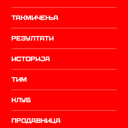
Такмичења
резултати
историја
ТИМ
Клуб
продавница