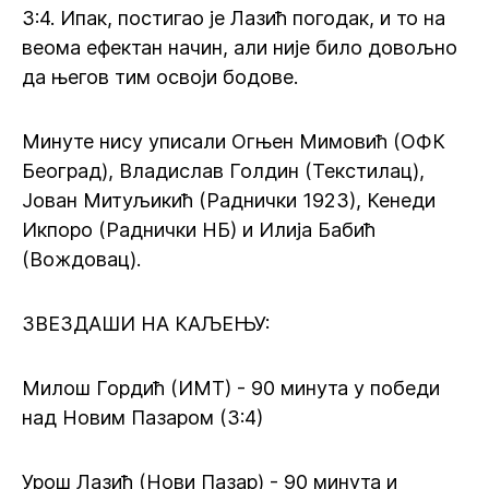
3:4. Ипак, постигао је Лазић погодак, и то на
веома ефектан начин, али није било довољно
да његов тим освоји бодове.
Минуте нису уписали Огњен Мимовић (ОФК
Београд), Владислав Голдин (Текстилац),
Јован Митуљикић (Раднички 1923), Кенеди
Икпоро (Раднички НБ) и Илија Бабић
(Вождовац).
ЗВЕЗДАШИ НА КАЉЕЊУ:
Милош Гордић (ИМТ) - 90 минута у победи
над Новим Пазаром (3:4)
Урош Лазић (Нови Пазар) - 90 минута и