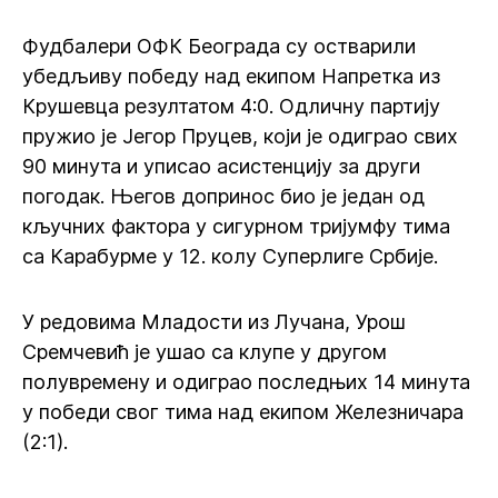
Фудбалери ОФК Београда су остварили
убедљиву победу над екипом Напретка из
Крушевца резултатом 4:0. Одличну партију
пружио је Јегор Пруцев, који је одиграо свих
90 минута и уписао асистенцију за други
погодак. Његов допринос био је један од
кључних фактора у сигурном тријумфу тима
са Карабурме у 12. колу Суперлиге Србије.
У редовима Младости из Лучана, Урош
Сремчевић је ушао са клупе у другом
полувремену и одиграо последњих 14 минута
у победи свог тима над екипом Железничара
(2:1).