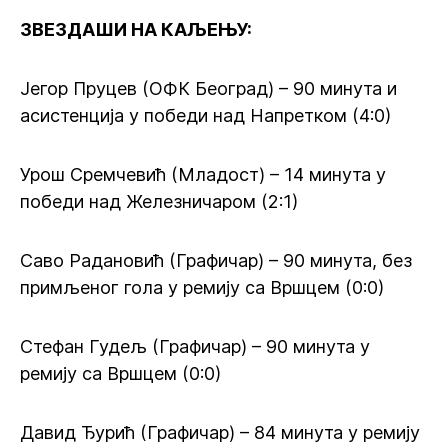
ЗВЕЗДАШИ НА КАЉЕЊУ:
Јегор Пруцев (ОФК Београд) – 90 минута и
асистенција у победи над Напретком (4:0)
Урош Сремчевић (Младост) – 14 минута у
победи над Железничаром (2:1)
Саво Радановић (Графичар) – 90 минута, без
примљеног гола у ремију са Вршцем (0:0)
Стефан Гудељ (Графичар) – 90 минута у
ремију са Вршцем (0:0)
Давид Ђурић (Графичар) – 84 минута у ремију