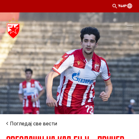
ЋИР
Погледај све вести