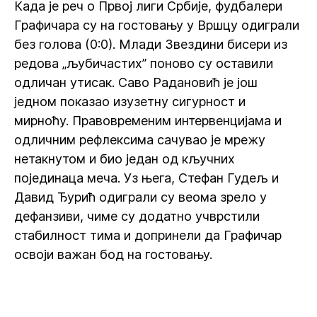
Када је реч о Првој лиги Србије, фудбалери
Графичара су на гостовању у Вршцу одиграли
без голова (0:0). Млади Звездини бисери из
редова „љубичастих” поново су оставили
одличан утисак. Саво Радановић је још
једном показао изузетну сигурност и
мирноћу. Правовременим интервенцијама и
одличним рефлексима сачувао је мрежу
нетакнутом и био један од кључних
појединаца меча. Уз њега, Стефан Гудељ и
Давид Ђурић одиграли су веома зрело у
дефанзиви, чиме су додатно учврстили
стабилност тима и допринели да Графичар
освоји важан бод на гостовању.