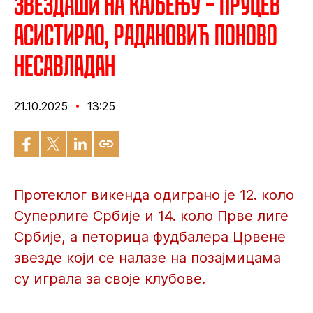
Звездаши на каљењу – Пруцев
асистирао, Радановић поново
несавладан
21.10.2025
13:25
Протеклог викенда одиграно је 12. коло
Суперлиге Србије и 14. коло Прве лиге
Србије, а петорица фудбалера Црвене
звезде који се налазе на позајмицама
су играла за своје клубове.