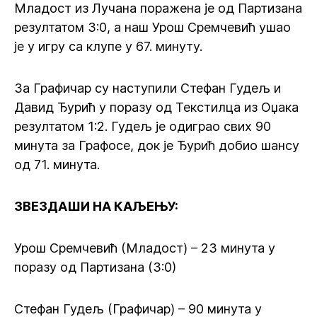
Младост из Лучана поражена је од Партизана
резултатом 3:0, а наш Урош Сремчевић ушао
је у игру са клупе у 67. минуту.
За Графичар су наступили Стефан Гудељ и
Давид Ђурић у поразу од Текстилца из Оџака
резултатом 1:2. Гудељ је одиграо свих 90
минута за Графосе, док је Ђурић добио шансу
од 71. минута.
ЗВЕЗДАШИ НА КАЉЕЊУ:
Урош Сремчевић (Младост) – 23 минута у
поразу од Партизана (3:0)
Стефан Гудељ (Графичар) – 90 минута у