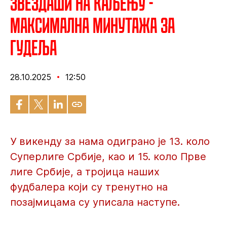
Звездаши на каљењу -
Максимална минутажа за
Гудеља
28.10.2025
12:50
У викенду за нама одиграно је 13. коло
Суперлиге Србије, као и 15. коло Прве
лиге Србије, а тројица наших
фудбалера који су тренутно на
позајмицама су уписала наступе.