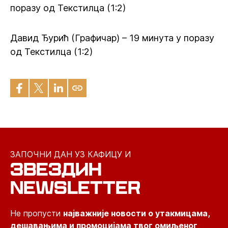
поразу од Текстилца (1:2)
Давид Ђурић (Графичар) – 19 минута у поразу
од Текстилца (1:2)
ЗАПОЧНИ ДАН УЗ КАФИЦУ И
ЗВЕЗДИН
NEWSLETTER
Не пропусти
најважније новости о утакмицама,
дешавањима и промоцијама твог омиљеног