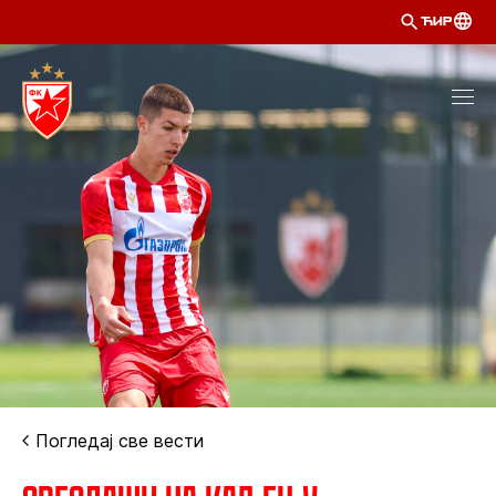
ЋИР
Погледај све вести