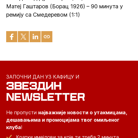
Матеј Гаштаров (Борац 1926) – 90 минута у
ремију са Смедеревом (1:1)
ЗАПОЧНИ ДАН УЗ КАФИЦУ И
ЗВЕЗДИН
NEWSLETTER
Не пропусти
најважније новости о утакмицама,
дешавањима и промоцијама твог омиљеног
клуба
!
Кратки имејлови за које ти треба 2 минута