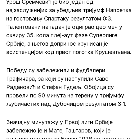
Урош Сремчевић је био један од
најзаслужнијих за убедљив тријумф Напретка
на гостовању Спартаку резултатом 0:3.
Талентовани нападач је одиграо цео меч у
оквиру 35. кола плеј-аут фазе Суперлиге
Србије, а његов допринос крунисан је
асистенцијом код првог поготка Крушевљана.
Победу су забележили и фудбалери
Графичара, за који су наступили Саво
Радановић и Стефан Гудељ. Обојица су
провели по 90 минута на терену у тријумфу
љубичастих над Дубочицом резултатом 3:1.
Значајну минутажу у Првој лиги Србије
забележио је и Матеј Гаштаров, који је
одиграо цео меч за Борац 1926 на гостовању