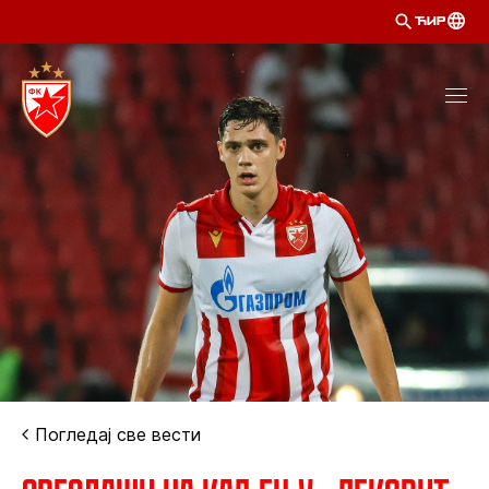
ЋИР
Погледај све вести