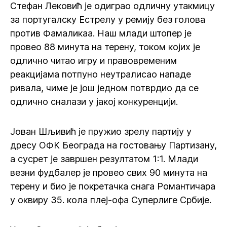
Стефан Лековић је одиграо одличну утакмицу
за португалску Естрелу у ремију без голова
против Фамаликаа. Наш млади штопер је
провео 88 минута на терену, током којих је
одлично читао игру и правовременим
реакцијама потпуно неутралисао нападе
ривала, чиме је још једном потврдио да се
одлично сналази у јакој конкуренцији.
Јован Шљивић је пружио зрелу партију у
дресу ОФК Београда на гостовању Партизану,
а сусрет је завршен резултатом 1:1. Млади
везни фудбалер је провео свих 90 минута на
терену и био је покретачка снага Романтичара
у оквиру 35. кола плеј-офа Суперлиге Србије.