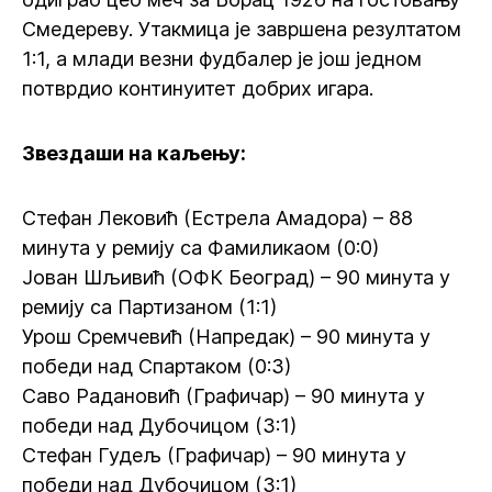
Смедереву. Утакмица је завршена резултатом
1:1, а млади везни фудбалер је још једном
потврдио континуитет добрих игара.
Звездаши на каљењу:
Стефан Лековић (Естрела Амадора) – 88
минута у ремију са Фамиликаом (0:0)
Јован Шљивић (ОФК Београд) – 90 минута у
ремију са Партизаном (1:1)
Урош Сремчевић (Напредак) – 90 минута у
победи над Спартаком (0:3)
Саво Радановић (Графичар) – 90 минута у
победи над Дубочицом (3:1)
Стефан Гудељ (Графичар) – 90 минута у
победи над Дубочицом (3:1)