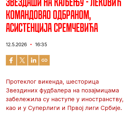
Звездаши на каљењу - Лековић
командовао одбраном,
асистенција Сремчевића
12.5.2026
16:35
Протеклог викенда, шесторица
Звездиних фудбалера на позајмицама
забележила су наступе у иностранству,
као и у Суперлиги и Првој лиги Србије.