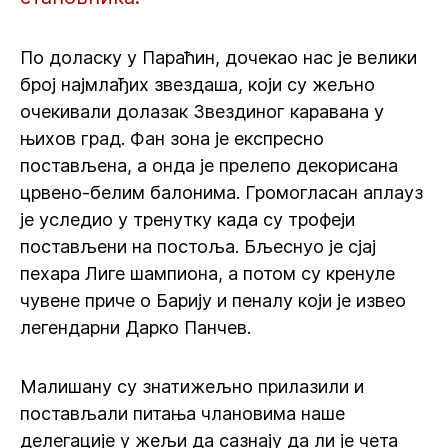
По доласку у Параћин, дочекао нас је велики
број најмлађих звездаша, који су жељно
очекивали долазак Звездиног каравана у
њихов град. Фан зона је експресно
постављена, а онда је прелепо декорисана
црвено-белим балонима. Громогласан аплауз
је уследио у тренутку када су трофеји
постављени на постоља. Бљеснуо је сјај
пехара Лиге шампиона, а потом су кренуле
чувене приче о Барију и пеналу који је извео
легендарни Дарко Панчев.
Малишану су знатижељно прилазили и
постављали питања члановима наше
делегације у жељи да сазнају да ли је чета