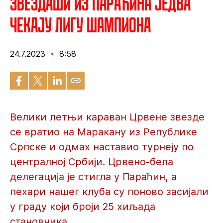
Звездаши из Параћина једва
чекају Лигу шампиона
24.7.2023
8:58
Велики летњи караван Црвене звезде
се вратио на Маракану из Републике
Српске и одмах наставио турнеју по
централној Србији. Црвено-бела
делегација је стигла у Параћин, а
пехари нашег клуба су поново засијали
у граду који броји 25 хиљада
становника.