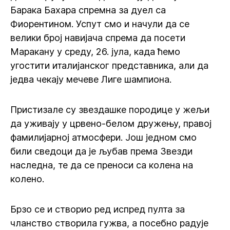
Барака Бахара спремна за дуел са
Фиорентином. Успут смо и начули да се
велики број навијача спрема да посети
Маракану у среду, 26. јула, када ћемо
угостити италијанског представника, али да
једва чекају мечеве Лиге шампиона.
Пристизале су звездашке породице у жељи
да уживају у црвено-белом дружењу, правој
фамилијарној атмосфери. Још једном смо
били сведоци да је љубав према Звезди
наследна, те да се преноси са колена на
колено.
Брзо се и створио ред испред пулта за
чланство створила гужва, а посебно радује