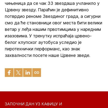
чињеница да се чак 33 звездаша учланило у
Црвену звезду. Параћин је дефинитивно
потврдио реноме Звездиног града, а сигурни
смо да ће становници овог места бити велики
ветар у леђа нашим првотимцима у наредним
изазовима. У тренутку испраћаја црвено-
белог клупског аутобуса уследио је
пиротехнички перформанс, као знак
захвалности посете наше Црвене зведе.
ЗАПОЧНИ ДАН УЗ КАФИЦУ И