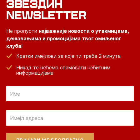
ЗВЕЗДИН
NEWSLETTER
Не пропусти
најважније новости о утакмицама,
дешавањима и промоцијама твог омиљеног
клуба
!
Кратки имејлови за које ти треба 2 минута
Никад те нећемо спамовати небитним
информацијама
Email
Email