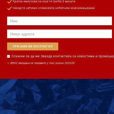
Кратки имејлови за које ти треба 2 минута
Никад те нећемо спамовати небитним информацијама
Email
Email
Слажем се да ме Звезда контактира са новостима и промоциј
⭐ 38502 звездаша се пријавило у току сезоне 2025/26