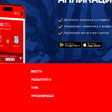
Дигитална улазница на стадион
Занимљива такмичења и вредне
Најсвежије вести и меч центар
Вести
резултати
ТИМ
продавница