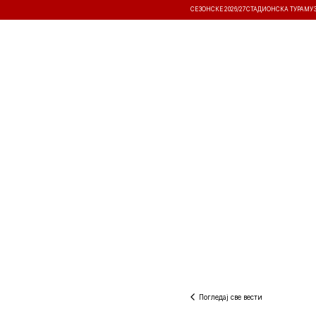
СЕЗОНСКЕ 2026/27
СТАДИОНСКА ТУРА
МУ
ВЕСТИ
ТАКМИЧЕЊА
РЕЗУЛТА
Погледај све вести