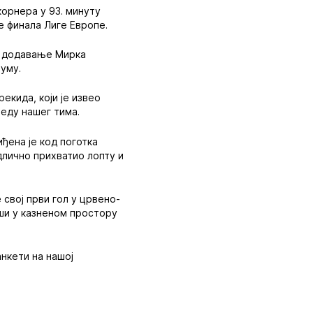
корнера у 93. минуту
е финала Лиге Европе.
о додавање Мирка
руму.
екида, који је извео
беду нашег тима.
иђена је код поготка
одлично прихватио лопту и
 свој први гол у црвено-
иши у казненом простору
анкети на нашој