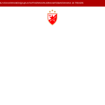
ЗЕЈ
ЧЛАНАРИНА
ФОНДАЦИЈА
ПАРТНЕРИ
КАРИЈЕРА
КАМПОВИ
КЛИНИКА ЗА ТРЕНЕРЕ
ТИ
ИСТОРИЈА
Т