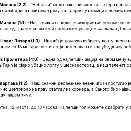
Милана (2:2)
– “Небески” скок нашег високог голгетера после 
да обезбедила позитиван резултат у првој утакмици шеснаестин
Милана (1:1
) – Наш крилни нападач је искористио феноменалн
ио лопту, а затим снажним и прецизним ударцем савладао Дона
Новог Пазара (1:3)
– Иванић је дочекао избијену лопту после пр
ударцем са 18 метара постигао феноменалан гол за убедљиву по
в Пролетера (4:0)
– Једна од најлепших акција на овом мечу в
 Гајић је сјајно убацио лопту у шеснаестерац, а наш таленат 
партака (1:2)
– Наш снажни дефанзивни везни играч постигао је
ично центрирао на прву стативу из корнера, а Саного био најв
еду нашем тиму.
тка, 12. марта, до 13 часова. Најлепши гол можете одабрати у 