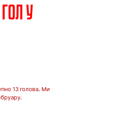
гол у
упно 13 голова. Ми
ебруару.