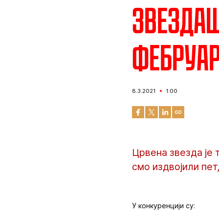
Звездаш
фебруа
8.3.2021
1:00
Црвена звезда је 
смо издвојили пет
У конкуренцији су: