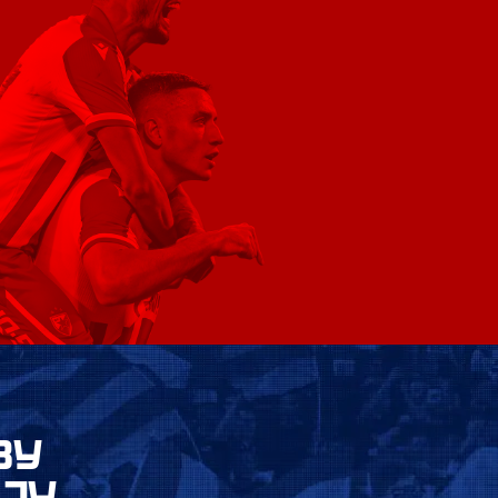
ВУ
ЈУ