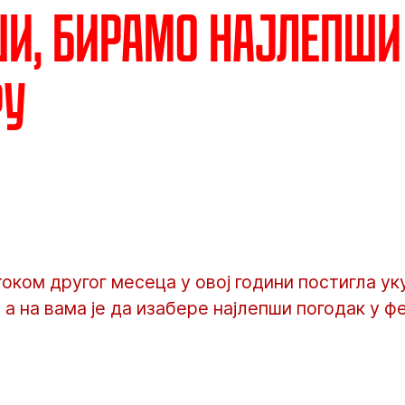
и, бирамо најлепши 
ру
током другог месеца у овој години постигла ук
, а на вама је да изабере најлепши погодак у ф