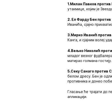
1.Милан Павков против 
утакмице, којим је Звез
2. Ел Фарду Бен против 
Иванића, сјајно прихват
3.Мирко Иванић против 
Канга, и сјајним волеј 
4.Вељко Николић проти
младог везног фудбалера.
матирао голмана гостију.
5.Секу Санаго против С
белом дресу. Бен је одл
противника и донео поб
Гласање ће трајати до пе
апликацији.