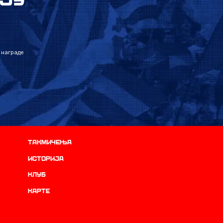
 награде
Такмичења
историја
Клуб
Карте