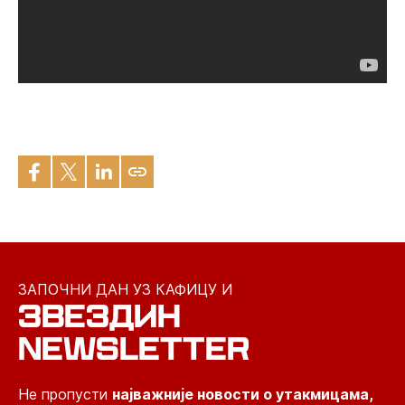
ЗАПОЧНИ ДАН УЗ КАФИЦУ И
ЗВЕЗДИН
NEWSLETTER
Не пропусти
најважније новости о утакмицама,