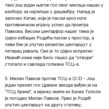
тако још један његов гол овог месеца нашао у
изобору за најлепши у децембру. Напад је
започео Катаи, који је пасом кроз ноге
противничком играчу успео да проигра
Павкова. Високи центарфор нашег тима је
сјајно избацио Родића пасом у простор, а
леви бек је упутио резантан центаршут у
петерац ривала. Све је то сјајно испратио
Иванић коме није било тешко да "отвори"
стопало и савлада голмана ТСЦ-а.
5. Милан Павков против ТСЦ-а (2:3) - Још
један прелеп гол Црвене звезде виђен је на
"ТСЦ Арени", а мрежу екипе из Бачке Тополе
је погодио Милан Павков. Прво је Родић
упутио центаршут на другу стативу,