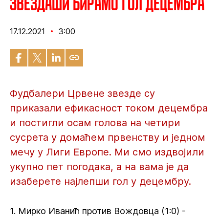
Звездаши бирамо гол децембра
17.12.2021
3:00
Фудбалери Црвене звезде су
приказали ефикасност током децембра
и постигли осам голова на четири
сусрета у домаћем првенству и једном
мечу у Лиги Европе. Ми смо издвојили
укупно пет погодака, а на вама је да
изаберете најлепши гол у децембру.
1. Мирко Иванић против Вождовца (1:0) -