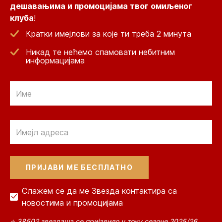
дешавањима и промоцијама твог омиљеног
клуба
!
Кратки имејлови за које ти треба 2 минута
Никад те нећемо спамовати небитним
информацијама
Email
Email
Слажем се да ме Звезда контактира са
новостима и промоцијама
⭐ 38502 звездаша се пријавило у току сезоне 2025/26