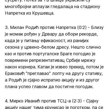
многобројни аплаузи гледалаца на стадиону
Напретка из Крушевца.
3. Милан Родић против Напретка (0:2) - Близу
је момак рођен у Дрвару да обори рекорде,
када је у питању ефикасност, из ранијих
сезона у црвено-белом дресу. Нешто слично
као и против португалске Браге погодио је
повремени репрезентативац Србије мрежу
након корнера. Катаи је извео прекид, потом је
Ераковић "преглавао" лопту на другу стативу,
а Родић је сјајно испратио акцију и из другог
плана успео главом да постигне погодак.
4. Мирко Иванић против ТСЦ-а (2:3) - Сјајну
акцију нашег тима крунисао је поготком, па се