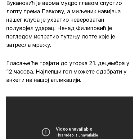
Вукановић је веома мудро главом спустио
лопту према Павкову, а миљеник навијача
нашег клуба је ухватио невероватан
полувојел ударац. Ненад Филиповић је
погледом испратио путању лопте које је
затресла мрежу.
Гласање ће трајати до уторка 21. децембра у
12 часова. Најлепши гол можете одабрати у
анкети на нашој апликацији.