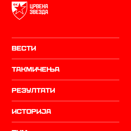
Вести
Такмичења
резултати
историја