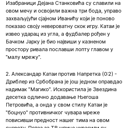
Изабраници Дејана Станковића су славили на
овом мечу и освојили важна три бода, управо
захваљујући сјајном Иванићу који је поново
показао своју невероватну скок игру. Катаи је
извео ударац из угла, а фудбалер рођен у
Бачком Јарку је био највиши у казненом
простору ривала пославши лопту главом у
"малу мрежу".
2. Александар Катаи против Напретка (0:2) -
Дриблер из Србобрана је још једном оправдао
надимак "Магико". Искористила је Звездина
десетка одлично додавање Његоша
Петровића, а онда у свом стилу Катаи је
"боцнуо" противничког чувара мреже
повисивши предност нашег тима на овом
сусрету. Потез за ТВ шпице украсили су