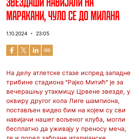
Звездаши навијали на
Маракани, чуло се до Милана
1.10.2024
23:05
На делу атлетске стазе испред западне
трибине стадиона "Рајко Митић" је за
вечерашњу утакмицу Црвене звезде, у
оквиру другог кола Лиге шампиона,
постављен видео бим на којем су сви
навијачи нашег вољеног клуба, могли
бесплатно да уживају у преносу меча,
те и поред забране италијанске