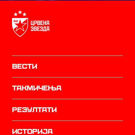
Вести
Такмичења
резултати
историја