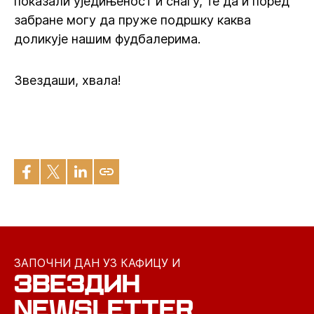
показали уједињеност и снагу, те да и поред
забране могу да пруже подршку каква
доликује нашим фудбалерима.
Звездаши, хвала!
ЗАПОЧНИ ДАН УЗ КАФИЦУ И
ЗВЕЗДИН
NEWSLETTER