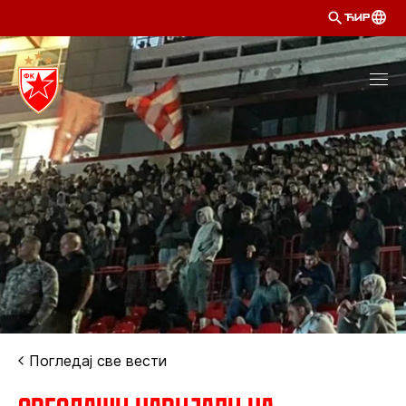
ЋИР
Погледај све вести