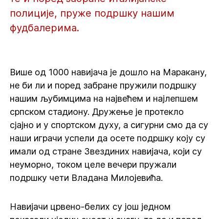
полиције, пруже подршку нашим
фудбалерима.
Више од 1000 навијача је дошло на Маракану,
не би ли и поред забране пружили подршку
нашим љубимцима на највећем и најлепшем
српском стадиону. Дружење је протекло
сјајно и у спортском духу, а сигурни смо да су
наши играчи успели да осете подршку коју су
имали од стране Звездиних навијача, који су
неуморно, током целе вечери пружали
подршку чети Владана Милојевића.
Навијачи црвено-белих су још једном