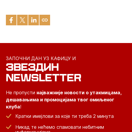
ЗАПОЧНИ ДАН УЗ КАФИЦУ И
ЗВЕЗДИН
NEWSLETTER
Не пропусти
најважније новости о утакмицама,
дешавањима и промоцијама твог омиљеног
клуба
!
Кратки имејлови за које ти треба 2 минута
Никад те нећемо спамовати небитним