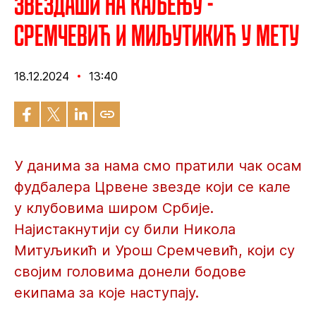
Звездаши на каљењу -
Сремчевић и Миљутикић у мету
18.12.2024
13:40
У данима за нама смо пратили чак осам
фудбалера Црвене звезде који се кале
у клубовима широм Србије.
Најистакнутији су били Никола
Митуљикић и Урош Сремчевић, који су
својим головима донели бодове
екипама за које наступају.