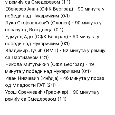
у ремију са Смедеревом (1:1)
Ебенезер Анан (ОФК Београд) - 90 минута у
победи над Чукаричким (0:1)
Лука Стојсављевић (Словен) - 90 минута у
поразу од Вождовца (0:1)
Едмунд Адо (ОФК Београд) - 90 минута у
победи над Чукаричким (0:1)
Владимир Лучић (ИМТ) - 82 минута у ремију
са Партизаном (1:1)
Никола Митуљикић (ОФК Београд) - 19
минута у победи над Чукаричким (0:1)
Иван Никчевић (Инђија) - 46 минута у пораз
од Младости ГАТ (2:1)
Урош Сремчевић (Графичар) - 90 минута у
ремију са Смедеревом (1:1)