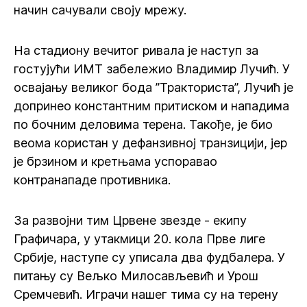
начин сачували своју мрежу.
На стадиону вечитог ривала је наступ за
гостујући ИМТ забележио Владимир Лучић. У
освајању великог бода ”Тракториста”, Лучић је
допринео константним притиском и нападима
по бочним деловима терена. Такође, је био
веома користан у дефанзивној транзицији, јер
је брзином и кретњама успоравао
контранападе противника.
За развојни тим Црвене звезде - екипу
Графичара, у утакмици 20. кола Прве лиге
Србије, наступе су уписала два фудбалера. У
питању су Вељко Милосављевић и Урош
Сремчевић. Играчи нашег тима су на терену