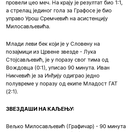
провели цео меч. На крају је резултат био 1:1,
а стрелац јединог гола за Графосе је био
управо Урош Сремчевић на асистенцију
Милосављевића.
Млади леви бек који је у Словену на
позајмици из Црвене звезде - Лука
Стојсављевић, је у поразу свог тима од
Вождовца (0:1), уписао 90 минута. Иван
Никчевић је за Инђију одиграо једно
полувреме у поразу од екипе Младост ГАТ
(2:1).
ЗВЕЗДАШИ НА КАЉЕЊУ:
Вељко Милосављевић (Графичар) - 90 минута