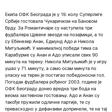
Екипа ОФК Београда је у 19. колу Суперлиге
Србије гостовала Чукаричком на Бановом
брду. За Романтичаре су наступила три
фудбалера Црвене звезде на позајмици, а то
су Ебенезер Анан, Едмунд Адо и Никола
Митуљикић. У минималној победи тима са
Карабурме су Анан и Адо уписали свих 90
минута на терену. Никола Митуљикић је у игру
ушао у 71. минуту, а само осам минута по
уласку на терен је постигао победоносни гол.
Погодак фудбалера рођеног 2003. године је
ОФК Београду донео вредна три бода на
веома захтевном гостовању. Адо и Анан су
такође пружили одличне партије, те су
превасходно у дефанзиви допринели, те на тај