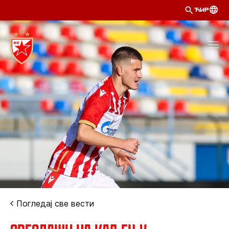
ЋИР
Погледај све вести