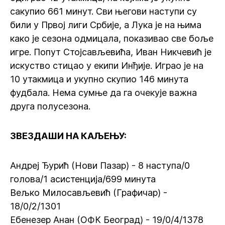
сакупио 661 минут. Сви његови наступи су
били у Првој лиги Србије, а Лука је на њима
како је сезона одмицала, показивао све боље
игре. Попут Стојсављевића, Иван Никчевић је
искуство стицао у екипи Инђије. Играо је на
10 утакмица и укупно скупио 146 минута
фудбала. Нема сумње да га очекује важна
друга полусезона.
ЗВЕЗДАШИ НА КАЉЕЊУ:
Андреј Ђурић (Нови Пазар) - 8 наступа/0
голова/1 асистенција/699 минута
Вељко Милосављевић (Графичар) -
18/0/2/1301
Ебенезер Анан (ОФК Београд) - 19/0/4/1378