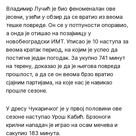
Владимир Лучић је био феноменалан ове
јесени, узећи у обзир да се вратио из веома
тешке повреде. Он се у потпуности опоравио,
а онда је отишао на позајмицу у
новобеоградски ИМТ. Уписао је 10 наступа за
веома кратак период, на којим је успео да
постигне један погодак. За укупно 741 минут
на терену, доказао је да је његова повреда
прошлост, а да се он веома брзо вратио
сјајним партијама, на које нас је навикао
прошле сезоне.
У дресу Чукаричког је у првој половини ове
сезоне наступао Урош Кабић. Брзоноги
крилни нападач је играо на осам мечева и
сакупио 183 минута.