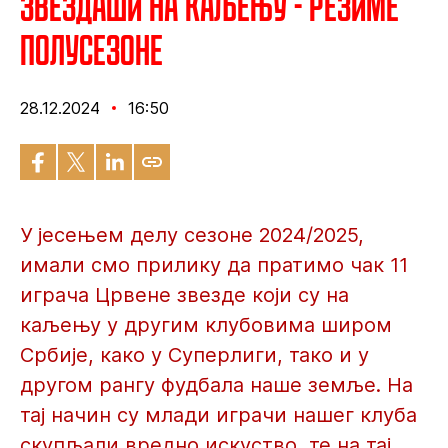
Звездаши на каљењу - резиме
полусезоне
28.12.2024
16:50
У јесењем делу сезоне 2024/2025,
имали смо прилику да пратимо чак 11
играча Црвене звезде који су на
каљењу у другим клубовима широм
Србије, како у Суперлиги, тако и у
другом рангу фудбала наше земље. На
тај начин су млади играчи нашег клуба
скупљали вредно искуство, те на тај