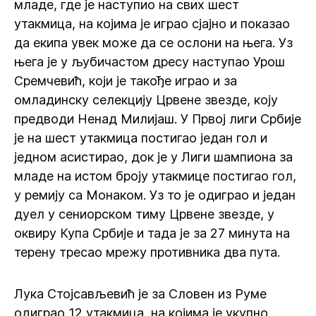
младе, где је наступио на свих шест
утакмица, на којима је играо сјајно и показао
да екипа увек може да се ослони на њега. Уз
њега је у љубичастом дресу наступао Урош
Сремчевић, који је такође играо и за
омладинску селекцију Црвене звезде, коју
предводи Ненад Милијаш. У Првој лиги Србије
је на шест утакмица постигао један гол и
једном асистирао, док је у Лиги шампиона за
младе на истом броју утакмице постигао гол,
у ремију са Монаком. Уз то је одиграо и један
дуел у сениорском тиму Црвене звезде, у
оквиру Купа Србије и тада је за 27 минута на
терену тресао мрежу противника два пута.
Лука Стојсављевић је за Словен из Руме
одиграо 12 утакмица, на којима је укупно