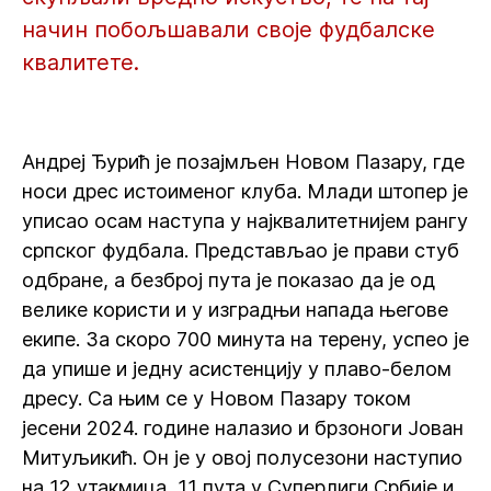
начин побољшавали своје фудбалске
квалитете.
Андреј Ђурић jе позајмљен Новом Пазару, где
носи дрес истоименог клуба. Млади штопер је
уписао осам наступа у најквалитетнијем рангу
српског фудбала. Представљао је прави стуб
одбране, а безброј пута је показао да је од
велике користи и у изградњи напада његове
екипе. За скоро 700 минута на терену, успео је
да упише и једну асистенцију у плаво-белом
дресу. Са њим се у Новом Пазару током
јесени 2024. године налазио и брзоноги Јован
Митуљикић. Он је у овој полусезони наступио
на 12 утакмица, 11 пута у Суперлиги Србије и