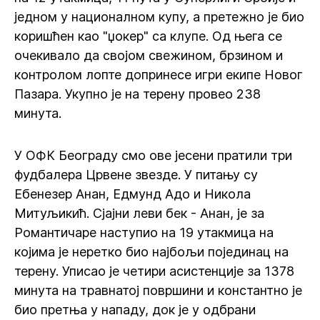
једном у националном купу, а претежно је био
коришћен као "џокер" са клупе. Од њега се
очекивало да својом свежином, брзином и
контролом лопте допринесе игри екипе Новог
Пазара. Укупно је на терену провео 238
минута.
У ОФК Београду смо ове јесени пратили три
фудбалера Црвене звезде. У питању су
Ебенезер Анан, Едмунд Адо и Никола
Митуљикић. Сјајни леви бек - Анан, је за
Романтичаре наступио на 19 утакмица на
којима је неретко био најбољи појединац на
терену. Уписао је четири асистенције за 1378
минута на травнатој површини и константно је
био претња у нападу, док је у одбрани