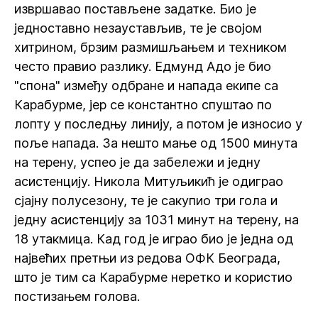
извршавао постављене задатке. Био је
једноставно незаустављив, те је својом
хитрином, брзим размишљањем и техником
често правио разлику. Едмунд Адо је био
"спона" између одбране и напада екипе са
Карабурме, јер се константно спуштао по
лопту у последњу линију, а потом је износио у
поље напада. За нешто мање од 1500 минута
на терену, успео је да забележи и једну
асистенцију. Никола Митуљикић је одиграо
сјајну полусезону, те је сакупио три гола и
једну асистенцију за 1031 минут на терену, на
18 утакмица. Кад год је играо био је једна од
највећих претњи из редова ОФК Београда,
што је тим са Карабурме неретко и користио
постизањем голова.