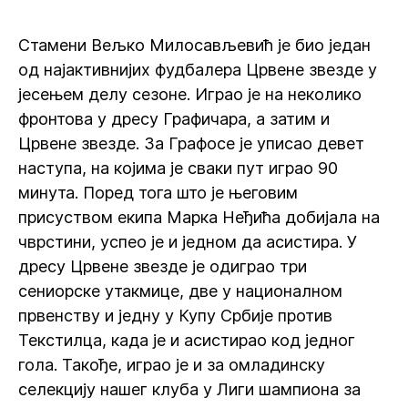
Стамени Вељко Милосављевић је био један
од најактивнијих фудбалера Црвене звезде у
јесењем делу сезоне. Играо је на неколико
фронтова у дресу Графичара, а затим и
Црвене звезде. За Графосе је уписао девет
наступа, на којима је сваки пут играо 90
минута. Поред тога што је његовим
присуством екипа Марка Неђића добијала на
чврстини, успео је и једном да асистира. У
дресу Црвене звезде је одиграо три
сениорске утакмице, две у националном
првенству и једну у Купу Србије против
Текстилца, када је и асистирао код једног
гола. Такође, играо је и за омладинску
селекцију нашег клуба у Лиги шампиона за