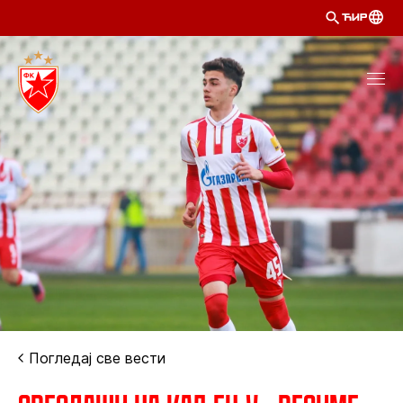
ЋИР
Погледај све вести