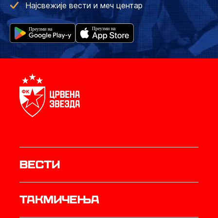
Најсвежије вести и меч центар
Вести
Такмичења