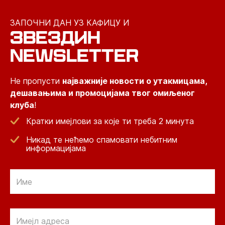
ЗАПОЧНИ ДАН УЗ КАФИЦУ И
ЗВЕЗДИН
NEWSLETTER
Не пропусти
најважније новости о утакмицама,
дешавањима и промоцијама твог омиљеног
клуба
!
Кратки имејлови за које ти треба 2 минута
Никад те нећемо спамовати небитним
информацијама
Email
Email