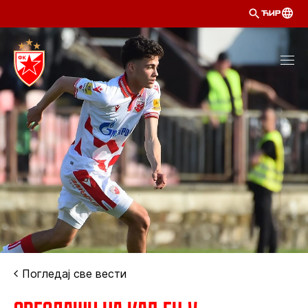
ЋИР
Погледај све вести