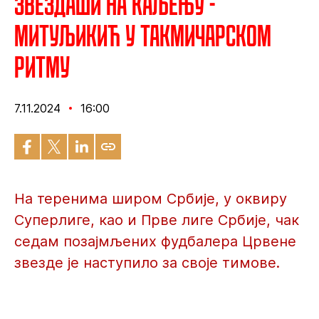
Звездаши на каљењу -
Митуљикић у такмичарском
ритму
7.11.2024
16:00
На теренима широм Србије, у оквиру
Суперлиге, као и Прве лиге Србије, чак
седам позајмљених фудбалера Црвене
звезде је наступило за своје тимове.