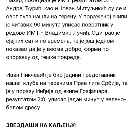
Пазар, победила је ИМТ резултатом 3:1.
Андреј Ђурић, као и Јован Митуљикић су се и
овог пута нашли на терену. У пораженој екипи
је читавих 90 минута уписао повратник у
редове ИМТ - Владимир Лучић. Одиграо је
сјајних сат и по времена, те је још једном
показао да је у веома доброј форми по
опоравку од тешке повреде.
Иван Никчевић је био једини представник
нашег клуба на теренима Прве лиге Србије, те
је у поразу Инђије од екипе Графичара,
резултатом 2:0, уписао један минут у зелено-
белом дресу.
ЗВЕЗДАШИ НА КАЉЕЊУ: