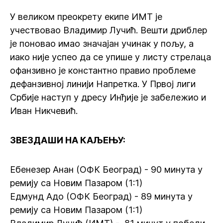
У великом преокрету екипе ИМТ је
учествовао Владимир Лучић. Вешти дриблер
је поновао имао значајан учинак у пољу, а
иако није успео да се упише у листу стрелаца
офанзивно је константно правио проблеме
дефанзивној линији Напретка. У Првој лиги
Србије наступ у дресу Инђије је забележио и
Иван Никчевић.
ЗВЕЗДАШИ НА КАЉЕЊУ:
Ебенезер Анан (ОФК Београд) - 90 минута у
ремију са Новим Пазаром (1:1)
Едмунд Адо (ОФК Београд) - 89 минута у
ремију са Новим Пазаром (1:1)