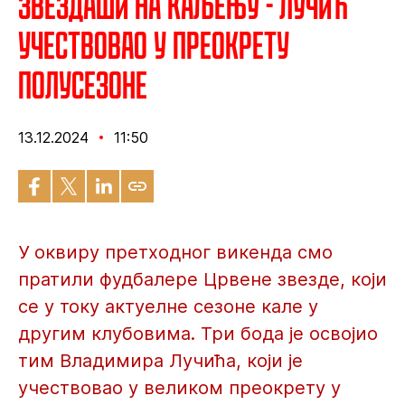
Звездаши на каљењу - Лучић
учествовао у преокрету
полусезоне
13.12.2024
11:50
У оквиру претходног викенда смо
пратили фудбалере Црвене звезде, који
се у току актуелне сезоне кале у
другим клубовима. Три бода је освојио
тим Владимира Лучића, који је
учествовао у великом преокрету у