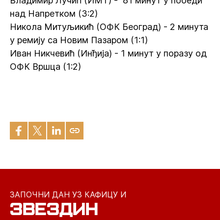
Владимир Лучић (ИМТ) - 81 минут у победи
над Напретком (3:2)
Никола Митуљикић (ОФК Београд) - 2 минута
у ремију са Новим Пазаром (1:1)
Иван Никчевић (Инђија) - 1 минут у поразу од
ОФК Вршца (1:2)
ЗАПОЧНИ ДАН УЗ КАФИЦУ И
ЗВЕЗДИН