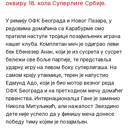
оквиру 18. кола Суперлиге Србије.
У ремију ОФК Београда и Новог Пазара, у
редовима домаћина са Карабурме смо
пратили наступе тројице позајмљених играча
нашег клуба. Комплетан меч је одиграо леви
бек Ебенезер Анан, који је из сусрета у сусрет
бележи све боље партије, те представља
ударну игру на левом боку суперлигаша. На
самом крају утакмице, терен је напустио
Едмунд Адо, који је био мотор везног реда
ОФК Београда и на претходном мечу домаћег
првенства. Интернационалца Гане је заменио
Никола Митуљикић, али нажалост Звездино
дете није успело да у финишу меча донесе
победу тиму којем је позајмљен.