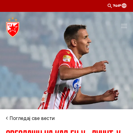
ЋИР
Погледај све вести