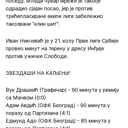
поседу. Млади чувар мреже је такође
одрадио сјајан посао, јер је против
трећепласиране екипе лиге забележио
такозвани "клин шит".
Иван Никчевић је у 21. колу Прве лиге Србије
провео минут на терену у дресу Инђије
против ужичке Слободе.
ЗВЕЗДАШИ НА КАЉЕЊУ:
Вук Драшкић (Графичар) - 90 минута у ремију
са Мачвом (0:0)
Адем Авдић (ОФК Београд) - 90 минута у
поразу од Партизана (4:1)
Едмунд Адо (ОФК Београд) - 85 минута у