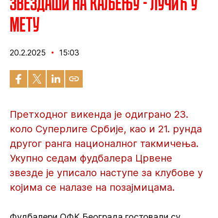
Звездаши на каљењу - Лучић у
мету
20.2.2025
15:03
Претходног викенда је одиграно 23.
коло Суперлиге Србије, као и 21. рунда
другог ранга националног такмичења.
Укупно седам фудбалера Црвене
звезде је уписало наступе за клубове у
којима се налазе на позајмицама.
Фудбалери ОФК Београда гостовали су