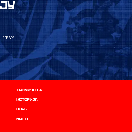
ЈУ
 награде
Такмичења
историја
Клуб
Карте