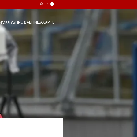
ЋИР
ИМ
КЛУБ
ПРОДАВНИЦА
КАРТЕ