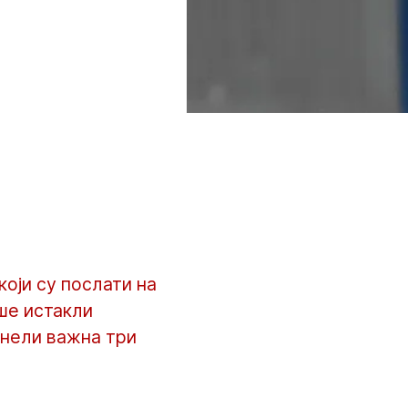
који су послати на
ше истакли
онели важна три