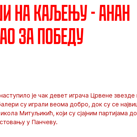
и на каљењу - Анан
ао за победу
 наступило је чак девет играча Црвене звезде 
лери су играли веома добро, док су се најви
икола Митуљикић, који су сјајним партијама д
остовању у Панчеву.