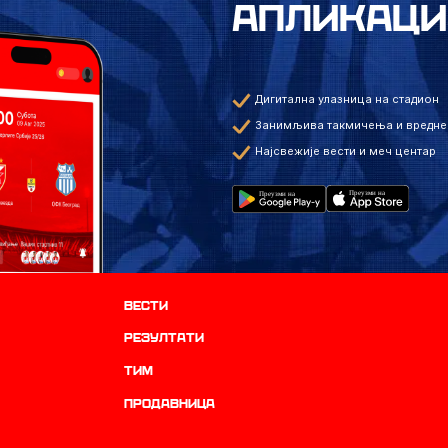
АПЛИКАЦИ
Дигитална улазница на стадион
Занимљива такмичења и вредне
Најсвежије вести и меч центар
Вести
резултати
ТИМ
продавница