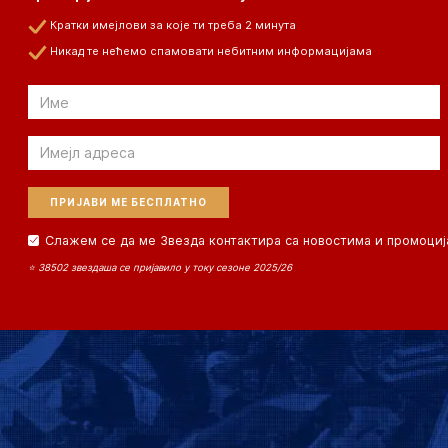
Кратки имејлови за које ти треба 2 минута
Никад те нећемо спамовати небитним информацијама
Email
Email
Слажем се да ме Звезда контактира са новостима и промоциј
⭐ 38502 звездаша се пријавило у току сезоне 2025/26