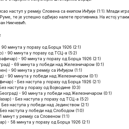
сао наступ у ремију Словена са екипом Инђије (1:1). Млади игр
 Руме, те је успешно одбијао налете противника. На истој утакм
ван Никчевић.
:
 90 минута у поразу од Борца 1926 (2:1)
) - 90 минута у поразу од ТСЦ-а (5:2)
фичар) - 90 минута у поразу од Борца 1926 (2:1)
рад) - 69 минута у победи над Железничаром (0:1)
н) - 90 минута у ремију са Инђијом (1:1)
) - 90 минута у победи над Железничаром (0:1)
ичар) - Без наступа у поразу од Борца 1926 (2:1)
ез наступа у поразу од Војводине (0:3)
еоград) - 90 минута у победи над Железничаром (0:1)
зар) - Без наступа у поразу од ТСЦ-а (5:2)
 Без наступа у победи над Јединством (2:1)
Без наступа у победи над Слободом (1:0)
1 минут у ремију са Словеном (1:1)
р) - 58 минута у поразу од Борца 1926 (2:1)