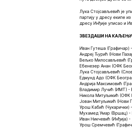
Лука Стојсављевић је упи
партију у дресу екипе из
дресу Инђије уписао и И
ЗВЕЗДАШИ НА КАЉЕЊУ
Иван Гутеша (Графичар) -
Андреј Ђурић (Нови Пазар
Вељко Милосављевић (Гра
Ебенезер Анан (ОФК Беог
Лука Стојсављевић (Слове
Едмунд Адо (ОФК Београд
Андрија Максимовић (Граф
Владимир Лучић (ИМТ) - Б
Никола Митуљикић (ОФК Б
Јован Митуљикић (Нови Па
Урош Кабић (Чукарички) -
Мухамед Умар (Вршац) - 
Иван Никчевић (Инђија) - 
Урош Сремчевић (Графича