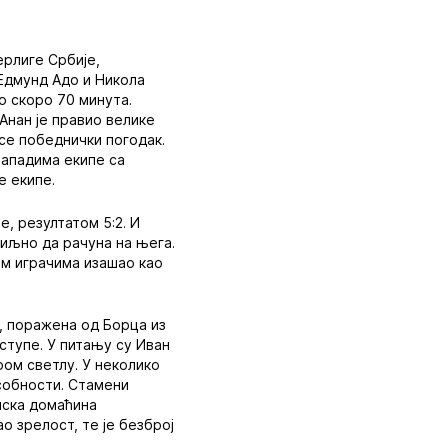
ерлиге Србије,
 Едмунд Адо и Никола
о скоро 70 минута.
 Анан је правио велике
 се победнички погодак.
нападима екипе са
е екипе.
, резултатом 5:2. И
биљно да рачуна на њега.
ким играчима изашао као
е, поражена од Борца из
аступе. У питању су Иван
ом светлу. У неколико
особности. Стамени
иска домаћина
о зрелост, те је безброј