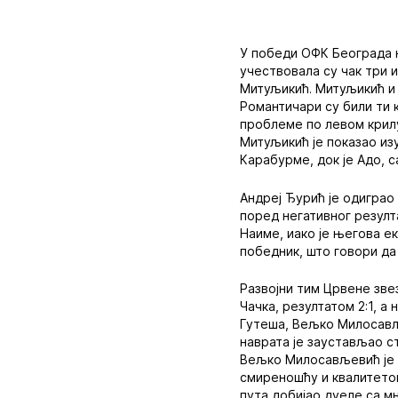
У победи ОФК Београда н
учествовала су чак три 
Митуљикић. Митуљикић и 
Романтичари су били ти к
проблеме по левом крилу
Митуљикић је показао из
Карабурме, док је Адо, с
Андреј Ђурић је одиграо
поред негативног резулт
Наиме, иако је његова ек
победник, што говори да
Развојни тим Црвене зве
Чачка, резултатом 2:1, а
Гутеша, Вељко Милосављ
наврата је заустављао с
Вељко Милосављевић је и
смиреношћу и квалитетом
пута добијао дуеле са м