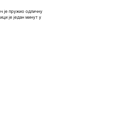
ач је пружио одличну
ици је један минут у