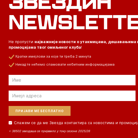
ЗВЕЗДИН
NEWSLETT
Не пропусти
најважније новости о утакмицама, дешавањима 
промоцијама твог омиљеног клуба
!
Кратки имејлови за које ти треба 2 минута
Никад те нећемо спамовати небитним информацијама
Email
Email
Слажем се да ме Звезда контактира са новостима и промоциј
⭐ 38502 звездаша се пријавило у току сезоне 2025/26