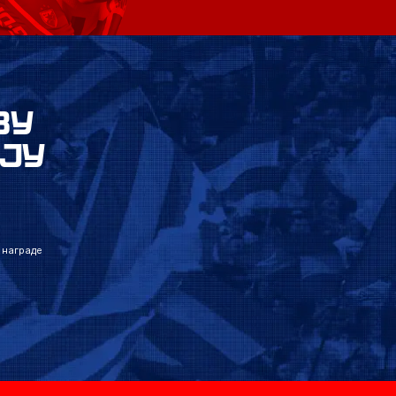
ВУ
ЈУ
 награде