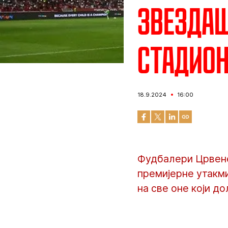
Звездаш
стадио
18.9.2024
16:00
Фудбалери Црвене 
премијерне утакми
на све оне који до