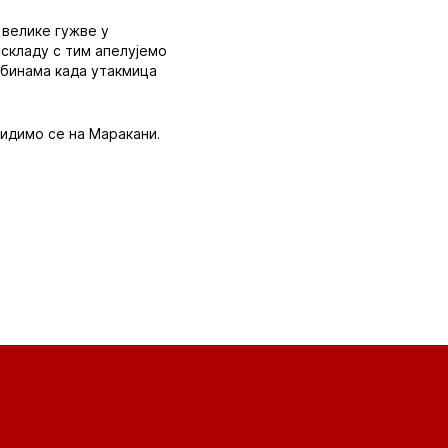
 велике гужве у
 складу с тим апелујемо
рибинама када утакмица
Видимо се на Маракани.