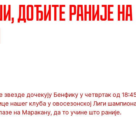
и, дођите раније на
н
звезде дочекују Бенфику у четвртак од 18:45
це нашег клуба у овосезонској Лиги шампиона
лазе на Маракану, да то учине што раније.