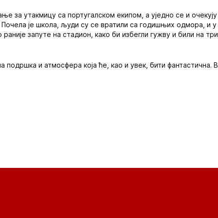
ње за утакмицу са португалском екипом, а уједно се и очекују
 Почела је школа, људи су се вратили са годишњих одмора, и у
о раније запуте на стадион, како би избегли гужву и били на т
а подршка и атмосфера која ће, као и увек, бити фантастична. 