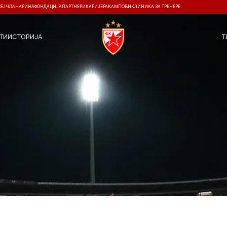
ЗЕЈ
ЧЛАНАРИНА
ФОНДАЦИЈА
ПАРТНЕРИ
КАРИЈЕРА
КАМПОВИ
КЛИНИКА ЗА ТРЕНЕРЕ
ТИ
ИСТОРИЈА
Т