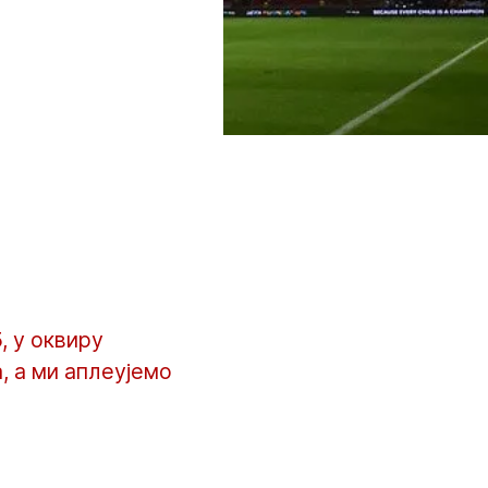
, у оквиру
, а ми аплеујемо