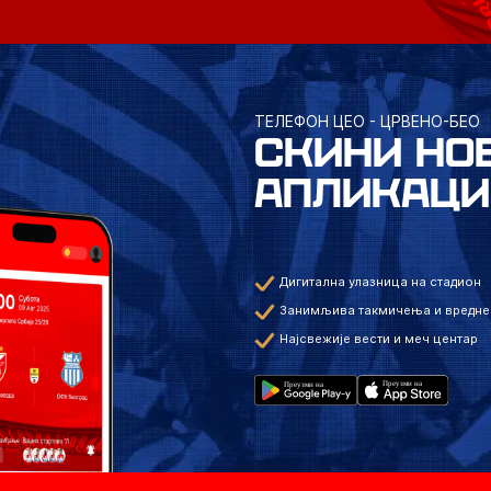
ТЕЛЕФОН ЦЕО - ЦРВЕНО-БЕО
СКИНИ НО
АПЛИКАЦИ
Дигитална улазница на стадион
Занимљива такмичења и вредне
Најсвежије вести и меч центар