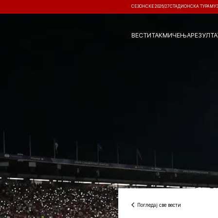
СЕЗОНСКЕ 2026/27
СТАДИОНСКА ТУРА
МУ
ВЕСТИ
ТАКМИЧЕЊА
РЕЗУЛТА
Погледај све вести