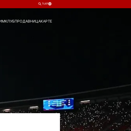
ЋИР
ИМ
КЛУБ
ПРОДАВНИЦА
КАРТЕ