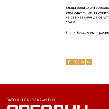
Влада велико интересова
Београду у том термину.
на све навијаче да се шт
почне.
Значи Звездиним играчим
ЗАПОЧНИ ДАН УЗ КАФИЦУ И