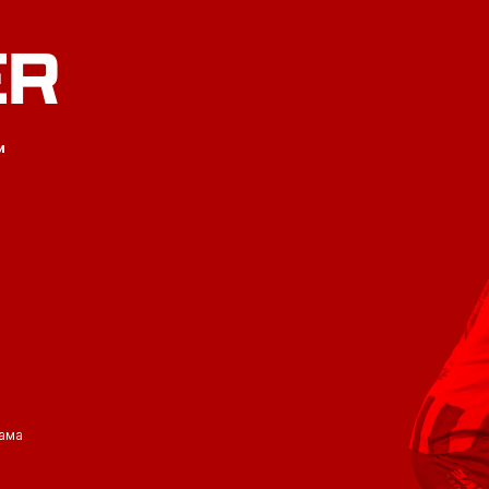
ER
и
ама