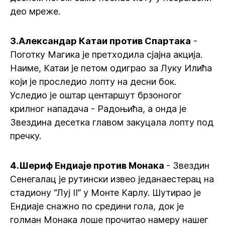
део мреже.
3.Александар Катаи против Спартака
-
Поготку Магика је претходила сјајна акција.
Наиме, Катаи је петом одиграо за Луку Илића
који је проследио лопту на десни бок.
Уследио је оштар центаршут брзоногог
крилног нападача - Радоњића, а онда је
Звездина десетка главом закуцала лопту под
пречку.
4.Шериф Ендиаје против Монака
- Звездин
Сенегалац је рутински извео једанаестерац на
стадиону “Луј II” у Монте Карлу. Шутирао је
Ендиаје снажно по средини гола, док је
голман Монака лоше прочитао намеру нашег