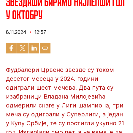
Звездаши бирамо најлепши гол
у октобру
8.11.2024
12:57
Фудбалери Црвене звезде су током
десетог месеца у 2024. години
одиграли шест мечева. Два пута су
изабраници Владана Милојевића
одмерили снаге у Лиги шампиона, три
меча су одиграли у Суперлиги, а један
у Купу Србије, те су постигли укупно 21
гол. Издвојили смо пет, а на вама је да