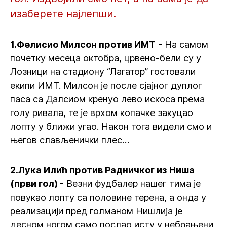
изаберете најлепши.
1.Фелисио Милсон против ИМТ
- На самом
почетку месеца октобра, црвено-бели су у
Лозници на стадиону “Лагатор” гостовали
екипи ИМТ. Милсон је после сјајног дуплог
паса са Далсиом кренуо лево искоса према
голу ривала, те је врхом копачке закуцао
лопту у ближи угао. Након тога видели смо и
његов слављенички плес…
2.Лука Илић против Радничког из Ниша
(први гол)
- Везни фудбалер нашег тима је
повукао лопту са половине терена, а онда у
реализацији пред голманом Нишлија је
десном ногом само послао исту у небрањени