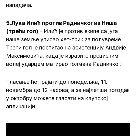
нападача.
5.Лука Илић против Радничког из Ниша
(трећи гол)
- Илић је против екипе са југа
наше земље уписао хет-трик за полувреме.
Трећи гол је постигао на асистенцију Андрије
Максимовића, када је изразито прецизним
волеј ударцем матирао голмана Радничког.
Гласање ће трајати до понедељка, 11.
новембра до 12 часова, а за најлепши погодак
у октобру можете гласати на клупској
апликацији.