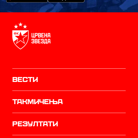
Вести
Такмичења
резултати