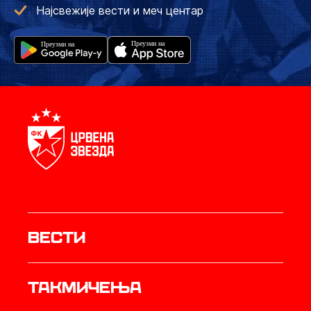
Најсвежије вести и меч центар
Вести
Такмичења