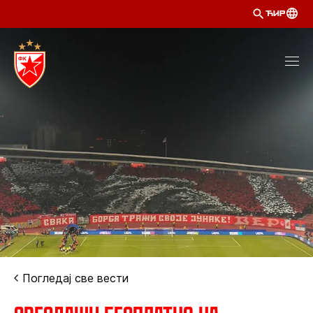
ЋИР
Погледај све вести