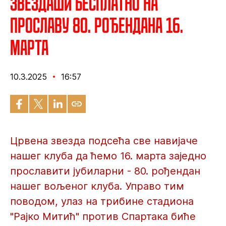
Звездаши бесплатно на
прославу 80. рођендана 16.
марта
10.3.2025
16:57
Црвена звезда подсећа све навијаче
нашег клуба да ћемо 16. марта заједно
прославити јубиларни - 80. рођендан
нашег вољеног клуба. Управо тим
поводом, улаз на трибине стадиона
"Рајко Митић" против Спартака биће