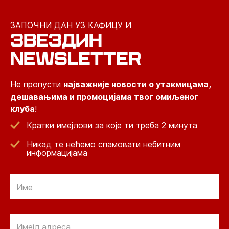
ЗАПОЧНИ ДАН УЗ КАФИЦУ И
ЗВЕЗДИН
NEWSLETTER
Не пропусти
најважније новости о утакмицама,
дешавањима и промоцијама твог омиљеног
клуба
!
Кратки имејлови за које ти треба 2 минута
Никад те нећемо спамовати небитним
информацијама
Email
Email