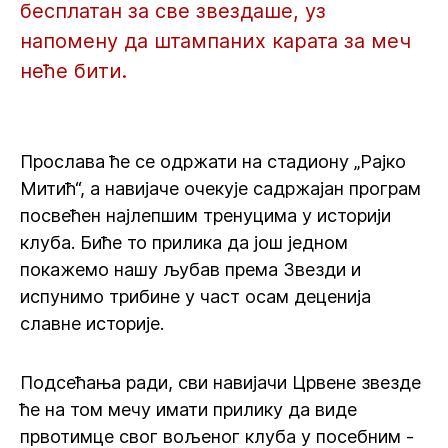
бесплатан за све звездаше, уз
напомену да штампаних карата за меч
неће бити.
Прослава ће се одржати на стадиону „Рајко
Митић“, а навијаче очекује садржајан програм
посвећен најлепшим тренуцима у историји
клуба. Биће то прилика да још једном
покажемо нашу љубав према Звезди и
испунимо трибине у част осам деценија
славне историје.
Подсећања ради, сви навијачи Црвене звезде
ће на том мечу имати прилику да виде
првотимце свог вољеног клуба у посебним -