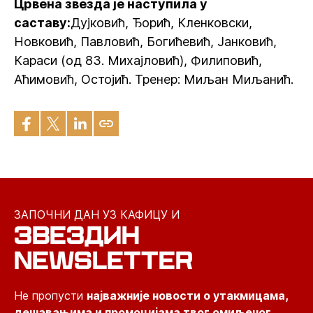
Црвена звезда је наступила у
саставу:
Дујковић, Ђорић, Кленковски,
Новковић, Павловић, Богићевић, Јанковић,
Караси (од 83. Михајловић), Филиповић,
Аћимовић, Остојић. Тренер: Миљан Миљанић.
ЗАПОЧНИ ДАН УЗ КАФИЦУ И
ЗВЕЗДИН
NEWSLETTER
Не пропусти
најважније новости о утакмицама,
дешавањима и промоцијама твог омиљеног