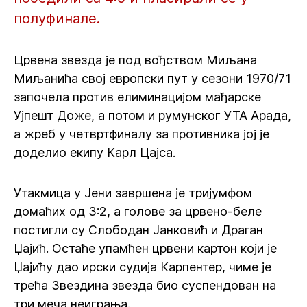
полуфинале.
Црвена звезда је под вођством Миљана
Миљанића свој европски пут у сезони 1970/71
започела против елиминацијом мађарске
Ујпешт Доже, а потом и румунског УТА Арада,
а жреб у четвртфиналу за противника јој је
доделио екипу Карл Цајса.
Утакмица у Јени завршена је тријумфом
домаћих од 3:2, а голове за црвено-беле
постигли су Слободан Јанковић и Драган
Џајић. Остаће упамћен црвени картон који је
Џајићу дао ирски судија Карпентер, чиме је
трећа Звездина звезда био суспендован на
три меча неиграња.