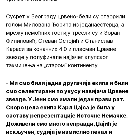
Сусрет у Београду црвено-бели су отворили
голом Милована Ђорића из једанаестерца, а
мрежу немоћних гостију тресли су и Зоран
Филиповић, Стеван Остојић и Станислав
Караси за коначних 4:0 и пласман Црвене
звезде у полуфинале најјачег клупског
такмичења на „старом“ континенту.
- Ми смо били једна другачија екипа и били
смо селектирани по укусу навијача Црвене
звезде. У Јени смо имали један прави рат.
Скоро цела екипа Карл Цајса је била у
саставу репрезентације Источне Немачке.
Доживели смо много неправди, Џајић је
искључен, судија је измислио пенал и