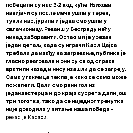
победили су нас 3:2 код куће. Њихови
навијачи су после меча ушли у терен,
тукли нас, јурили и једва смо ушли у
свлачионицу. Реванш у Београду нећу
никад заборавити. Остао ми је урезан
један детаљ, када су играчи Карл Цајса
требали да изађу на загревање, публика је
гласно реаговала и они су се од страха
вратили назад и нису изашли да се загреју.
Сама утакмица текла је како се само може
пожелети. Дали смо рани гол из
једанаестерца и до краја сусрета дали још
три поготка, тако да се ниједног тренутка
није доводила у питање наша победа –
рекао је Караси.