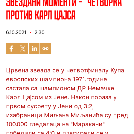
Звездани моменти – "Четворка"
против Карл Цајса
6.10.2021
2:30
Црвена звезда се у четвртфиналу Купа
европских шампиона 1971.године
састала са шампионом ДР Немачке
Карл Цајсом из Јене. Након пораза у
првом сусрету у Јени од 3:2,
изабраници Миљана Миљанића су пред
100.000 гледалаца на "Маракани"
победили са 4:0 и пласирали се у