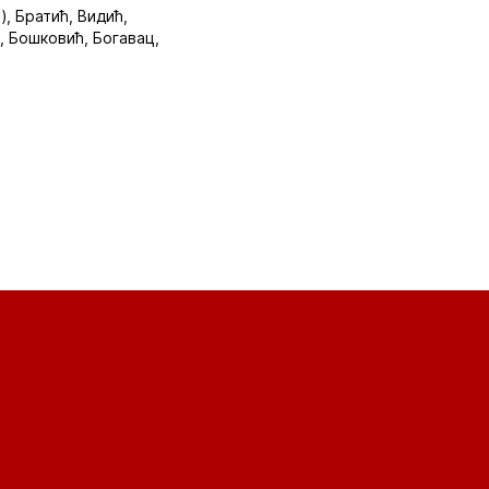
, Братић, Видић,
, Бошковић, Богавац,