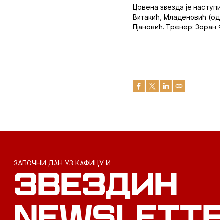
Црвена звезда је наступи
Витакић, Младеновић (од
Пјановић. Тренер: Зоран
ЗАПОЧНИ ДАН УЗ КАФИЦУ И
ЗВЕЗДИН
NEWSLETT