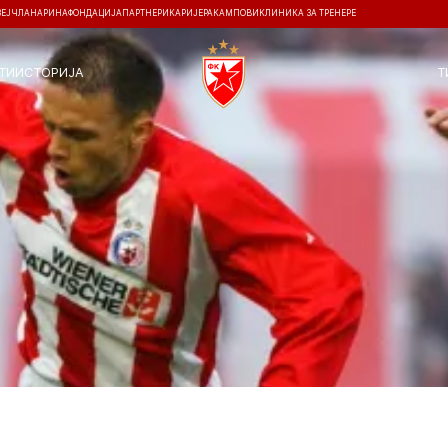
ЗЕЈ
ЧЛАНАРИНА
ФОНДАЦИЈА
ПАРТНЕРИ
КАРИЈЕРА
КАМПОВИ
КЛИНИКА ЗА ТРЕНЕРЕ
ТИ
ИСТОРИЈА
Т