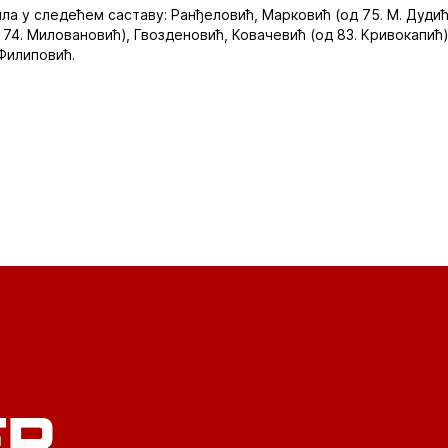
ла у следећем саставу: Ранђеловић, Марковић (од 75. М. Дудић)
 74. Миловановић), Гвозденовић, Ковачевић (од 83. Кривокапић)
 Филиповић.
ER