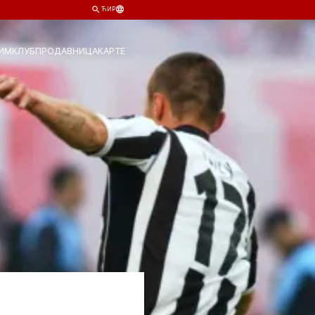
ЋИР
ИМ
КЛУБ
ПРОДАВНИЦА
КАРТЕ