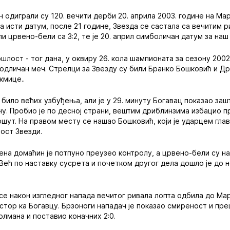
н одиграли су 120. вечити дерби 20. априла 2003. године на Ма
а исти датум, после 21 године, Звезда се састала са вечитим р
и црвено-бели са 3:2, те је 20. април симболичан датум за наш
ошлост - тог дана, у оквиру 26. кола шампионата за сезону 200
одличан меч. Стрелци за Звезду су били Бранко Бошковић и Дра
кмице..
било већих узбуђења, али је у 29. минуту Богавац показао зашт
ну. Пробио је по десној страни, вештим дриблинзима избацио 
шут. На правом месту се нашао Бошковић, који је ударцем гла
ост Звезди.
ена домаћин је потпуно преузео контролу, а црвено-бели су н
ећ по наставку сусрета и почетком другог дела дошло je до 
 се након изгледног напада вечитог ривала лопта одбила до Мар
стор ка Богавцу. Брзоноги нападач је показао смиреност и пре
олмана и поставио коначних 2:0.