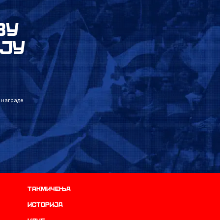
ВУ
ЈУ
 награде
Такмичења
историја