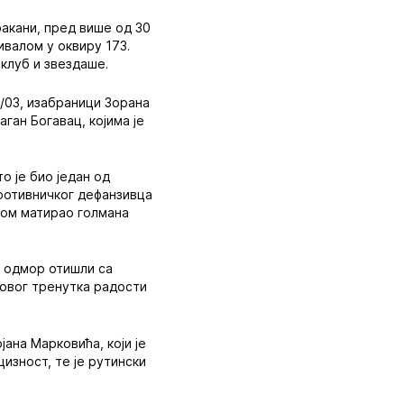
ракани, пред више од 30
ивалом у оквиру 173.
 клуб и звездаше.
2/03, изабраници Зорана
ган Богавац, којима је
о је био један од
противничког дефанзивца
вом матирао голмана
а одмор отишли са
новог тренутка радости
јана Марковића, који је
цизност, те је рутински