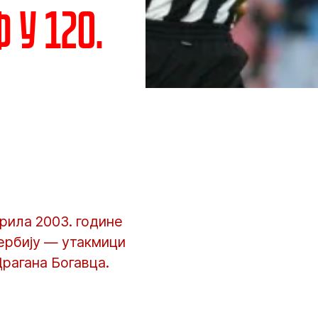
 у 120.
прила 2003. године
дербију — утакмици
Драгана Богавца.