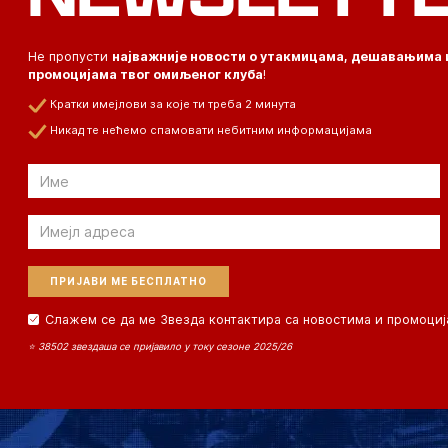
Не пропусти
најважније новости о утакмицама, дешавањима 
промоцијама твог омиљеног клуба
!
Кратки имејлови за које ти треба 2 минута
Никад те нећемо спамовати небитним информацијама
Email
Email
Слажем се да ме Звезда контактира са новостима и промоциј
⭐ 38502 звездаша се пријавило у току сезоне 2025/26