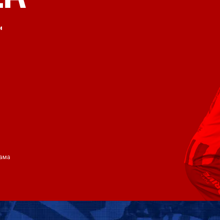
и
ама