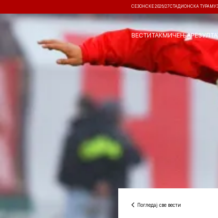
СЕЗОНСКЕ 2026/27
СТАДИОНСКА ТУРА
МУ
ВЕСТИ
ТАКМИЧЕЊА
РЕЗУЛТА
Погледај све вести