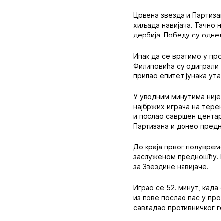
Црвена звезда и Партиза
хиљада навијача. Тачно н
дербија. Победу су однел
Ипак да се вратимо у пр
Филиповића су одиграли 
припао епитет јунака ута
У уводним минутима није 
најбржих играча на тере
и послао савршен центар
Партизана и донео предн
До краја првог полуврем
заслуженом предношћу. В
за Звездине навијаче.
Играо се 52. минут, када
из прве послао пас у про
савладао противничког г