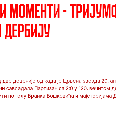
и моменти - Тријумф
 дербију
 две деценије од када је Црвена звезда 20. а
ни савладала Партизан са 2:0 у 120. вечитом 
амти по голу Бранка Бошковића и мајсторијама 