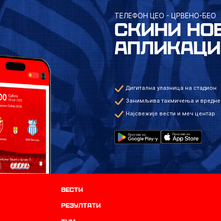
ТЕЛЕФОН ЦЕО - ЦРВЕНО-БЕО
СКИНИ НО
АПЛИКАЦИ
Дигитална улазница на стадион
Занимљива такмичења и вредне
Најсвежије вести и меч центар
Вести
резултати