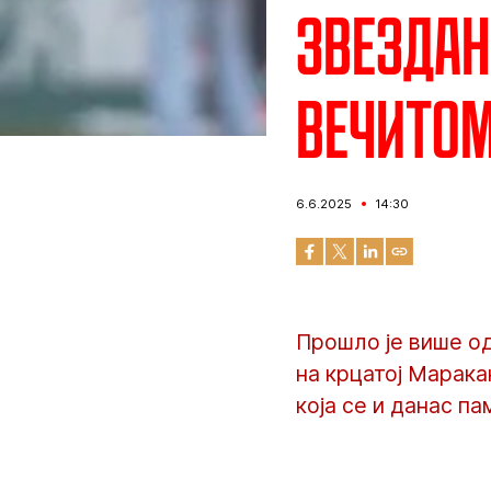
Звездан
вечитом
6.6.2025
14:30
Прошло је више од
на крцатој Марака
која се и данас п