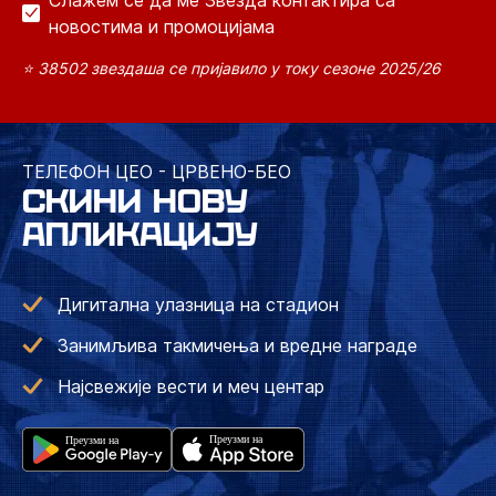
Слажем се да ме Звезда контактира са
новостима и промоцијама
⭐ 38502 звездаша се пријавило у току сезоне 2025/26
ТЕЛЕФОН ЦЕО - ЦРВЕНО-БЕО
СКИНИ НОВУ
АПЛИКАЦИЈУ
Дигитална улазница на стадион
Занимљива такмичења и вредне награде
Најсвежије вести и меч центар