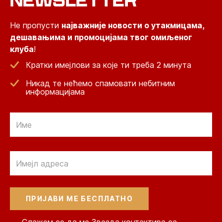
NEWSLETTER
Не пропусти
најважније новости о утакмицама,
дешавањима и промоцијама твог омиљеног
клуба
!
Кратки имејлови за које ти треба 2 минута
Никад те нећемо спамовати небитним
информацијама
Email
Email