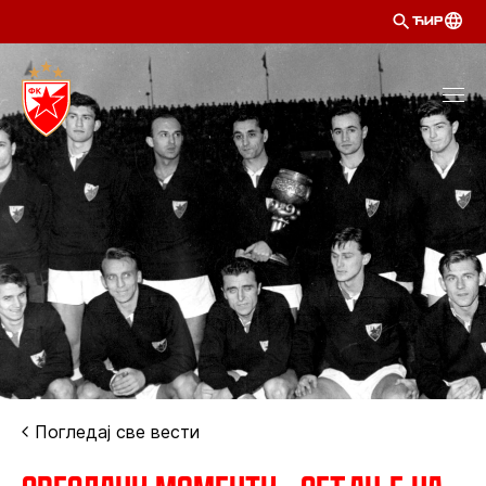
ЋИР
Погледај све вести