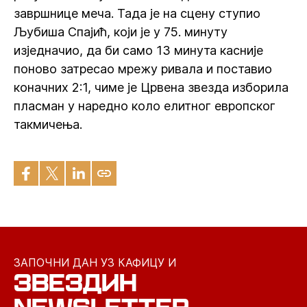
завршнице меча. Тада је на сцену ступио
Љубиша Спајић, који је у 75. минуту
изједначио, да би само 13 минута касније
поново затресао мрежу ривала и поставио
коначних 2:1, чиме је Црвена звезда изборила
пласман у наредно коло елитног европског
такмичења.
ЗАПОЧНИ ДАН УЗ КАФИЦУ И
ЗВЕЗДИН