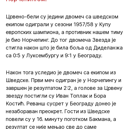
Црвено-бели су једини двомеч са шведском
екипом одиграли у сезони 1957/58 у Купу
европских шампиона, а противник нашем тиму
је био Норчепинг. До тог двомеча Звезда је
стигла након што је била боља од Диделанжа
са 0:5 у Луксембургу и 9:1 у Београду.
Након тога уследио је двомеч са екипом из
Шведске. Први меч одигран је у Норчепингу и
завршен је резултатом 2:2, а голове за Црвену
звезду постигли су Иван Топлак и Бора
Костић. Реванш сусрет у Београду донео је
незабораван преокрет. Гости из Шведске
повели су у 16. минуту поготком Бакмана, а
резултат се није мењао све до саме