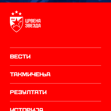
Вести
Такмичења
резултати
историја