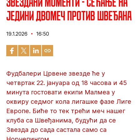
Звездани моменти - Сећање на
једини двомеч против Швеђана
19.1.2026
16:50
Фудбалери Црвене звезде ће у
четвртак 22. јануара од 18 часова и 45
минута гостовати екипи Малмеа у
оквиру седмог кола лигашке фазе Лиге
Европе. Биће то тек трећи меч нашег
клуба са Швеђанима, будући да се
Звезда до сада састала само са
Норчепингом.