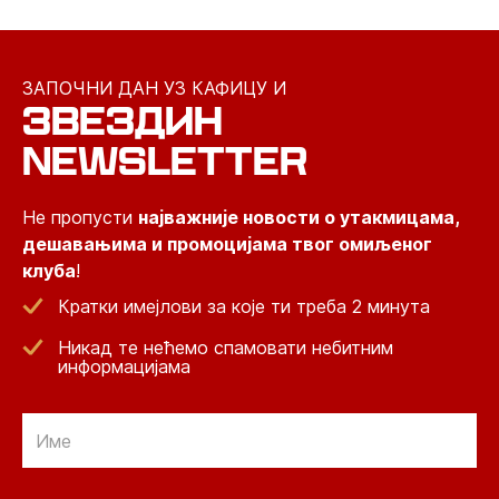
ЗАПОЧНИ ДАН УЗ КАФИЦУ И
ЗВЕЗДИН
NEWSLETTER
Не пропусти
најважније новости о утакмицама,
дешавањима и промоцијама твог омиљеног
клуба
!
Кратки имејлови за које ти треба 2 минута
Никад те нећемо спамовати небитним
информацијама
Email