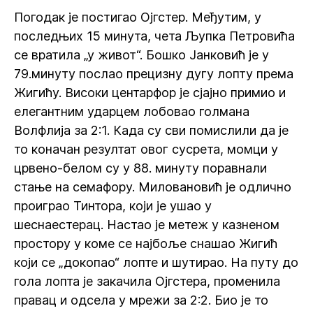
Погодак је постигао Ојгстер. Међутим, у
последњих 15 минута, чета Љупка Петровића
се вратила „у живот“. Бошко Јанковић је у
79.минуту послао прецизну дугу лопту према
Жигићу. Високи центарфор је сјајно примио и
елегантним ударцем лобовао голмана
Волфлија за 2:1. Када су сви помислили да је
то коначан резултат овог сусрета, момци у
црвено-белом су у 88. минуту поравнали
стање на семафору. Миловановић је одлично
проиграо Тинтора, који је ушао у
шеснаестерац. Настао је метеж у казненом
простору у коме се најбоље снашао Жигић
који се „докопао“ лопте и шутирао. На путу до
гола лопта је закачила Ојгстера, променила
правац и одсела у мрежи за 2:2. Био је то