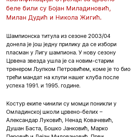
беле били су Бојан Миладиновић,
Милан Дудић и Никола Жигић.
Шампионска титула из сезоне 2003/04
донела је још једну прилику да се избори
пласман у Лигу шампиона. У нову сезону
Црвена звезда ушла је са новим-старим
тренером Љупком Петровићем, коме је то био
трећи мандат на клупи нашег клуба после
успеха 1991. и 1995. године.
Костур екипе чинили су момци поникли у
Омладинској школи црвено-белих –
Александар Луковић, Ненад Ковачевић,
Душан Баста, Бошко Јанковић, Марко
Перовић и Дејан Миловановић. Први