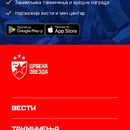
Занимљива такмичења и вредне награде
Најсвежије вести и меч центар
Вести
Такмичења