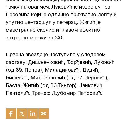
тачку на овај меч. Луковић је извео аут за
Перовића који је одлично прихватио лопту и
упутио центаршут у петерац. Жигић је
маестрално скочио и главом ефектно
затресао мрежу за 3:0.
Црвена звезда је наступила у следећем
саставу: Дишљенковић, Ђорђевић, Луковић
(од 89. Попов), Миладиновић, Дудић,
Бишевац, Миловановић (од 67. Перовић),
Баста, Жигић (од 83.Тинтор), Јанковић,
Пантелић. Тренер: Љубомир Петровић.