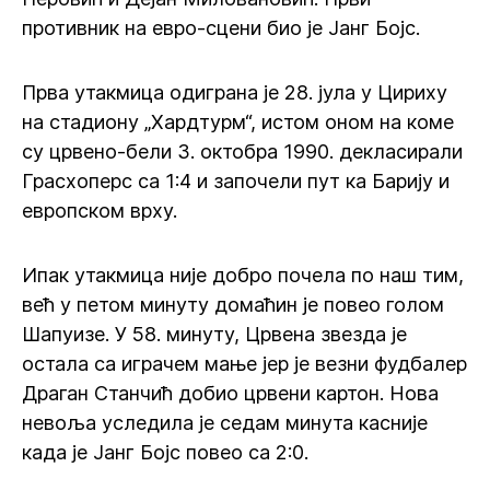
противник на евро-сцени био је Јанг Бојс.
Прва утакмица одиграна је 28. јула у Цириху
на стадиону „Хардтурм“, истом оном на коме
су црвено-бели 3. октобра 1990. декласирали
Грасхоперс са 1:4 и започели пут ка Барију и
европском врху.
Ипак утакмица није добро почела по наш тим,
већ у петом минуту домаћин је повео голом
Шапуизе. У 58. минуту, Црвена звезда је
остала са играчем мање јер је везни фудбалер
Драган Станчић добио црвени картон. Нова
невоља уследила је седам минута касније
када је Јанг Бојс повео са 2:0.