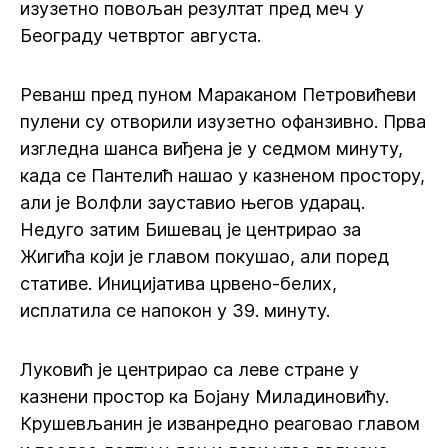
изузетно повољан резултат пред меч у
Београду четвртог августа.
Реванш пред пуном Мараканом Петровићеви
пулени су отворили изузетно офанзивно. Прва
изгледна шанса виђена је у седмом минуту,
када се Пантелић нашао у казненом простору,
али је Волфли зауставио његов ударац.
Недуго затим Бишевац је центрирао за
Жигића који је главом покушао, али поред
стативе. Иницијатива црвено-белих,
исплатила се напокон у 39. минуту.
Луковић је центрирао са леве стране у
казнени простор ка Бојану Миладиновићу.
Крушевљанин је изванредно реаговао главом