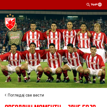
ЋИР
Погледај све вести