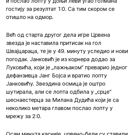
и послао лопту у доњи леви угао голмана
гостију за резултат 1:0. Са тим скором се
отишло на одмор.
Већ од старта другог дела игре Црвена
звезда је наставила притисак на гол
Швајцараца, те је у 49. минуту уследио и нови
погодак. Јанковић је из корнера додао за
Луковића, који је „лажњаком“ преварио једног
дефанзивца Јанг Бојса и вратио лопту
Јанковићу. Звездина осмица је оштро
шутирала, али се лопта одбила у „срце“
шеснаестерца за Милана Дудића који је са
неколико метара главом послао лопту у
мрежу за 2:0.
Осам минута касније, црвено-бели су ставили