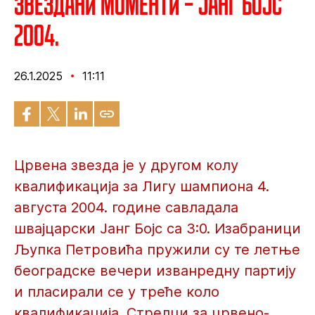
Звездани моменти – Jанг Бојс
2004.
26.1.2025
11:11
Црвена звезда је у другом колу
квалификација за Лигу шампиона 4.
августа 2004. године савладала
швајцарски Јанг Бојс са 3:0. Изабраници
Љупка Петровића пружили су те лeтње
београдске вечери изванредну партију
и пласирали се у треће коло
квалификација. Стрелци за црвено-