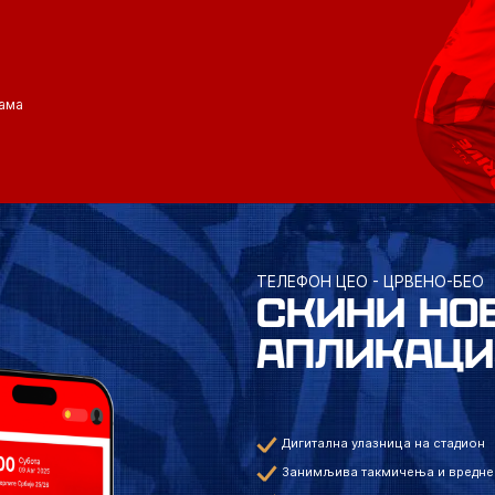
ама
ТЕЛЕФОН ЦЕО - ЦРВЕНО-БЕО
СКИНИ НО
АПЛИКАЦИ
Дигитална улазница на стадион
Занимљива такмичења и вредне