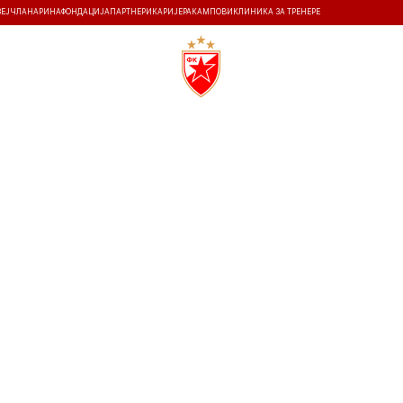
ЗЕЈ
ЧЛАНАРИНА
ФОНДАЦИЈА
ПАРТНЕРИ
КАРИЈЕРА
КАМПОВИ
КЛИНИКА ЗА ТРЕНЕРЕ
ТИ
ИСТОРИЈА
Т