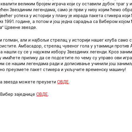
хвалити великим бројем играча који су оставили дубок траг у и
ећен Звездиним легендама, само је први у низу којим ћемо обр
већег успеха у историји у плану је израда пакета стикера који
из 1991. године, а потом и још једна сарадња са Вибером којо
а“ Црвене звезде.
и голман, али и најбољи стрелац у историји нашег клуба само с
ристите. Амбасадор, стрелац чувеног гола у утакмици против 
та нашли су се у најужем избору Звездиних легенди. Кроз зани
у имаћете прилику да се подсетите по чему су управо ови игр
јим се нашим легендама ради и дописивање учинили још занимљ
тно преузмете пакет стикера и укључите временску машину!
на звезда можете преузети
ОВДЕ
.
 Вибер заједнице
ОВДЕ
.