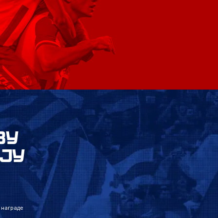
ВУ
ЈУ
 награде