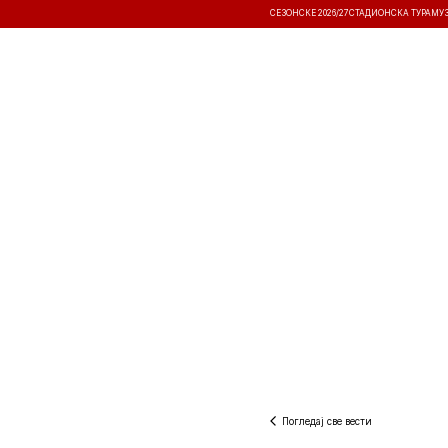
СЕЗОНСКЕ 2026/27
СТАДИОНСКА ТУРА
МУ
ВЕСТИ
ТАКМИЧЕЊА
РЕЗУЛТА
Погледај све вести