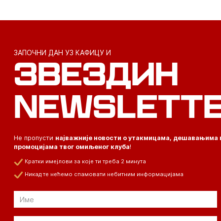
ЗАПОЧНИ ДАН УЗ КАФИЦУ И
ЗВЕЗДИН
NEWSLETT
Не пропусти
најважније новости о утакмицама, дешавањима 
промоцијама твог омиљеног клуба
!
Кратки имејлови за које ти треба 2 минута
Никад те нећемо спамовати небитним информацијама
Email
Email