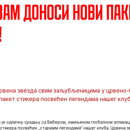
вам доноси нови пак
!
рвена звезда свим заљубљеницима у црвено-
пакет стикера посвећен легендама нашег клуб
 је одличну срадњу са Вибером, омиљеном глобалном апликаци
 стикера посвећен „старијим легендама“ нашег клуба. Црвена зв