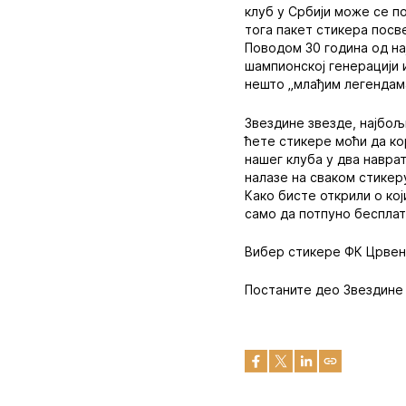
клуб у Србији може се по
тога пакет стикера посв
Поводом 30 година од нај
шампионској генерацији 
нешто „млађим легендам
Звездине звезде, најбољ
ћете стикере моћи да ко
нашег клуба у два навра
налазе на сваком стикер
Како бисте открили о ко
само да потпуно беспла
Вибер стикере ФК Црве
Постаните део Звездине