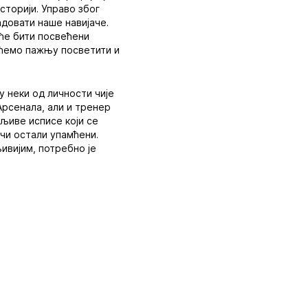
сторији. Управо због
адовати наше навијаче.
 ће бити посвећени
м ћемо пажњу посветити и
у неки од личности чије
Арсенала, али и тренер
мљиве исписе који се
ачи остали упамћени.
ивијим, потребно је