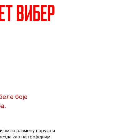
ет Вибер
беле боје
а.
јом за размену порука и
езда као најтрофејнији