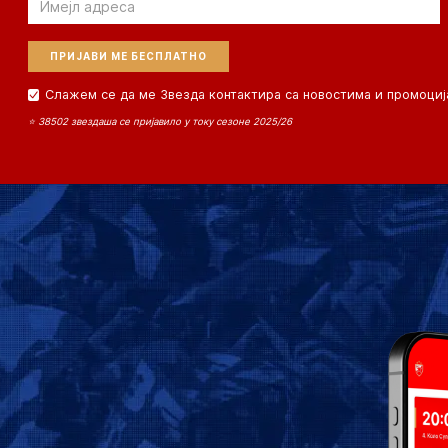
Слажем се да ме Звезда контактира са новостима и промоциј
⭐ 38502 звездаша се пријавило у току сезоне 2025/26