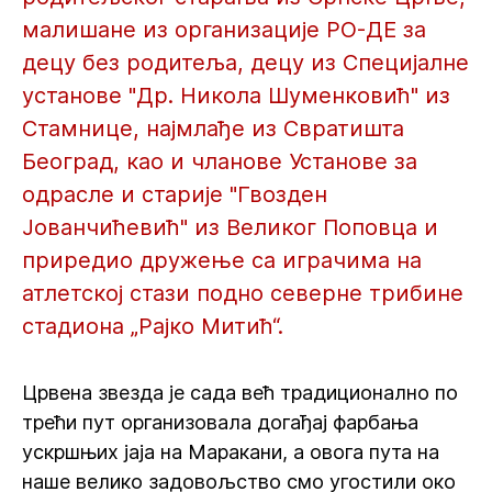
малишане из организације РО-ДЕ за
децу без родитеља, децу из Специјалне
установе "Др. Никола Шуменковић" из
Стамнице, најмлађе из Свратишта
Београд, као и чланове Установе за
одрасле и старије "Гвозден
Јованчићевић" из Великог Поповца и
приредио дружење са играчима на
атлетској стази подно северне трибине
стадиона „Рајко Митић“.
Црвена звезда је сада већ традиционално по
трећи пут организовала догађај фарбања
ускршњих јаја на Маракани, а овога пута на
наше велико задовољство смо угостили око