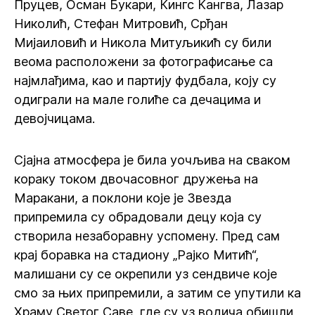
Пруцев, Осман Букари, Кингс Кангва, Лазар
Николић, Стефан Митровић, Срђан
Мијаиловић и Никола Митуљикић су били
веома расположени за фотографисање са
најмлађима, као и партију фудбала, коју су
одиграли на мале голиће са дечацима и
девојчицама.
Сјајна атмосфера је била уочљива на сваком
кораку током двочасовног дружења на
Маракани, а поклони које је Звезда
припремила су обрадовали децу која су
створила незаборавну успомену. Пред сам
крај боравка на стадиону „Рајко Митић“,
малишани су се окрепили уз сендвиче које
смо за њих припремили, а затим се упутили ка
Храму Светог Саве, где су уз водича обишли