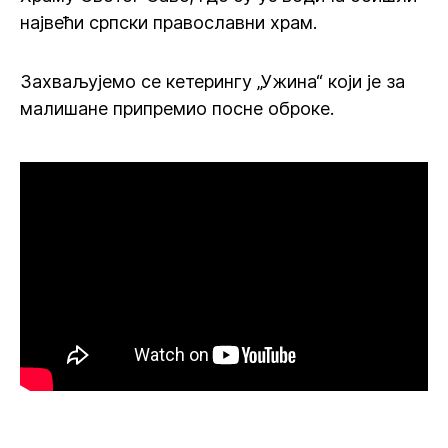
највећи српски православни храм.
Захваљујемо се кетерингу „Ужина“ који је за
малишане припремио посне оброке.