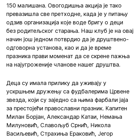
150 малишана. Овогодишња акција је тако
превазишла све претходне, када је у питању
одзив организација које воде бригу о деци
без родитељског старања. Наш клуб је на овај
начин још једном потврдио да је друштвено-
одговорна установа, као и да је време
празника прави моменат да се скрене пажња
на најугроженије чланове нашег друштва.
Деца су имала прилику да уживају у
ускршњем дружењу са фудбалерима Црвене
звезда, који су заједно са њима фарбали јаја
за престојећи православни празник. Капитен
Милан Борјан, Александар Катаи, Немања
Милуновић, Славољуб Срнић, Никола
Васиљевић, Страхиња Ераковић, Јегор