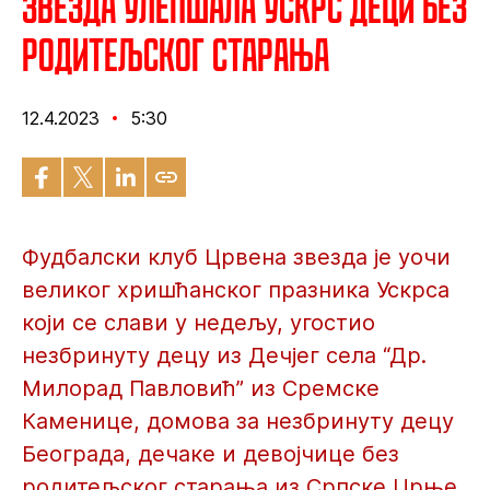
Звезда улепшала Ускрс деци без
родитељског старања
12.4.2023
5:30
Фудбалски клуб Црвена звезда је уочи
великог хришћанског празника Ускрса
који се слави у недељу, угостио
незбринуту децу из Дечјег села “Др.
Милорад Павловић” из Сремске
Каменице, домова за незбринуту децу
Београда, дечаке и девојчице без
родитељског старања из Српске Црње,