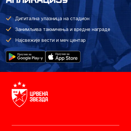
Дигитална улазница на стадион
Занимљива такмичења и вредне награде
Најсвежије вести и меч центар