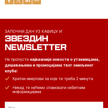
ЗАПОЧНИ ДАН УЗ КАФИЦУ И
ЗВЕЗДИН
NEWSLETTER
Не пропусти
најважније новости о утакмицама,
дешавањима и промоцијама твог омиљеног
клуба
!
Кратки имејлови за које ти треба 2 минута
Никад те нећемо спамовати небитним
информацијама
Email