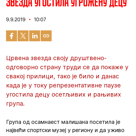
Звезда угостила угрожену децу
9.9.2019
10:07
Црвена звезда своју друштвено-
одговорно страну труди се да покаже у
свакој прилици, тако је било и данас
када је у току репрезентативне паузе
угостила децу осетљивих и рањивих
група.
Група од осамнаест малишана посетила је
највећи спортски музеј у региону и да уживо