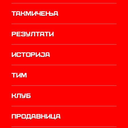
Такмичења
резултати
историја
ТИМ
Клуб
продавница