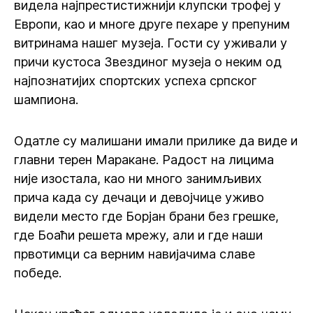
видела најпрестистижнији клупски трофеј у
Европи, као и многе друге пехаре у препуним
витринама нашег музеја. Гости су уживали у
причи кустоса Звездиног музеја о неким од
најпознатијих спортских успеха српског
шампиона.
Одатле су малишани имали прилике да виде и
главни терен Маракане. Радост на лицима
није изостала, као ни много занимљивих
прича када су дечаци и девојчице уживо
видели место где Борјан брани без грешке,
где Боаћи решета мрежу, али и где наши
првотимци са верним навијачима славе
победе.