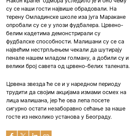
Након краћег одмора уследило је и оно чему
су се наши гости највише обрадовали. На
терену Омладинске школе иза југа Маракане
опробали су се у улози фудбалера. Црвено-
белим кадетима демонстрирали су
фудбалске способности. Малишани су се са
највећим нестрпљењем чекали да шутирају
пенале нашем младом голману, а добили су и
велики број савета од црвено-белих талената.
Црвена звезда ће се и у наредном периоду
трудити да својим акцијама измами осмех на
лица малишана, јер ће ова лепа посете
сигурно остати незаборавно сећање за наше
госте из неколико установа у Београду.