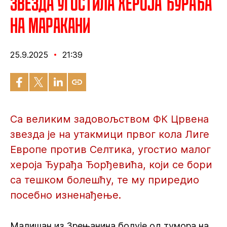
Звезда угостила хероја Ђурађа
на Маракани
25.9.2025
21:39
Са великим задовољством ФК Црвена
звезда је на утакмици првог кола Лиге
Европе против Селтика, угостио малог
хероја Ђурађа Ђорђевића, који се бори
са тешком болешћу, те му приредио
посебно изненађење.
Малишан из Зрењанина болује од тумора на