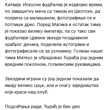
Катаија. Искусни фудбалер је издвојио време,
по завршетку меча са тимом из Шкотске, да
поприча са малишаном, фотографише се и
потпише дрес. Поред Магика и остатак тима
је показао велику емпатију, па су тако сви
фудбалери Црвене звезде поздравили
храброг дечака, поделили аутограме и
фотографисали се за успомену. Голман нашег
тима Матеус је обрадовао Ђурађа још једним
вредним поклоном, голманским рукавицама.
Звездини играчи су још једном показали да
имају велико срце, али и снагу заједништва
које краси наш клуб.
Подсећања ради, Ђурађ је био део