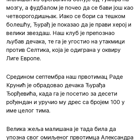
мозгу, а фудбалом је почео да се бави још као
четворогодишњак. Иако се бори са тешком
болешћу, Ђурађ је показао да је прави херој и
велики звездаш. Наш клуб је препознао
љубав дечака, те га је угостио на утакмици
против Селтика, која је одиграна у оквиру
Лиге Европе.
Средином септембра наш првотимац Раде
Крунић је обрадовао дечака Ђурађа
Ђорђевића, када га је посетио за десети
рођендан и уручио му дрес са бројем 100 у
име целог тима.
Велика жеља малишана је тада била да
упозна свог омиљеног првотимца Александра