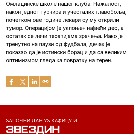
Омладинске школе нашег клуба. Нажалост,
након једног турнира и учесталих главобоља,
почетком ове године лекари су му открили
тумор. Операцијом је уклоњен највећи део, а
остатак се лечи терапијама зрачења. Иако је
тренутно на паузи од фудбала, дечак је
показао да је истински борац и да са великим
оптимизмом гледа ка повратку на терен.
ЗАПОЧНИ ДАН УЗ КАФИЦУ И
ЗВЕЗДИН