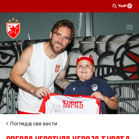
ЋИР
Погледај све вести