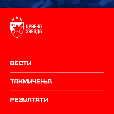
Вести
Такмичења
резултати