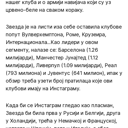
нашег клуба и о армији навијача који су уз
црвено-беле на сваком кораку.
Звезда је на листи иза себе оставила клубове
попут Вулверхемптона, Роме, Крузеира,
Интернационала...Као лидери у овом
сегменту, налазе се: Барселона (1.26
милијарди), Манчестер Јунајтед (1.12
милијарди), Ливерпул (1.09 милијарди), Реал
(793 милиона) и Јувентус (641 милион), ипак у
обзир треба узети број пратилаца које ови
клубови имају на Инстаграму.
Када би се Инстаграм гледао као пласман,
Звезда би била прва у Русији и Белгији, друга
у Холандији, трећа у Немачкој и Француској,