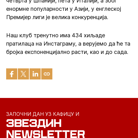
четврта у Шпанији, пета у Италији, а због
енормне популарности у Азији, у енглеској
Премијер лиги је велика конкуренција.
Наш клуб тренутно има 434 хиљаде
пратилаца на Инстаграму, а верујемо да ће та
бројка експоненцијално расти, као и до сада.
ЗАПОЧНИ ДАН УЗ КАФИЦУ И
ЗВЕЗДИН
NEWSLETTER