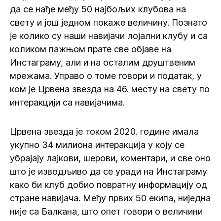
да се нађе међу 50 најбољих клубова на
свету и још једном покаже величину. Познато
је колико су наши навијачи лојални клубу и са
коликом пажњом прате све објаве на
Инстаграму, али и на осталим друштвеним
мрежама. Управо о томе говори и податак, у
ком је Црвена звезда на 46. месту на свету по
интеракцији са навијачима.
Црвена звезда је током 2020. године имала
укупно 34 милиона интеракција у коју се
убрајају лајкови, шерови, коментари, и све оно
што је изводљиво да се уради на Инстаграму
како би клуб добио повратну информацију од
стране навијача. Међу првих 50 екипа, ниједна
није са Балкана, што опет говори о величини