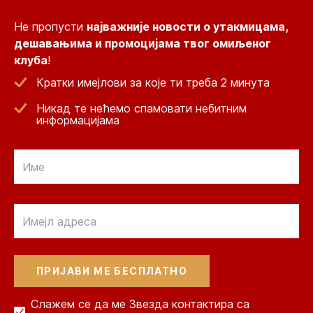
Не пропусти
најважније новости о утакмицама,
дешавањима и промоцијама твог омиљеног
клуба
!
Кратки имејлови за које ти треба 2 минута
Никад те нећемо спамовати небитним
информацијама
Email
Email
Слажем се да ме Звезда контактира са