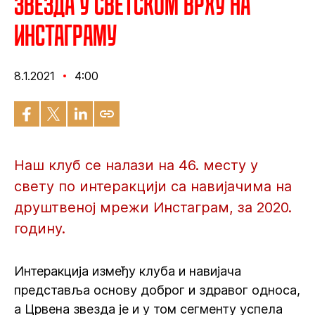
Звезда у светском врху на
Инстаграму
8.1.2021
4:00
Наш клуб се налази на 46. месту у
свету по интеракцији са навијачима на
друштвеној мрежи Инстаграм, за 2020.
годину.
Интеракција између клуба и навијача
представља основу доброг и здравог односа,
а Црвена звезда је и у том сегменту успела