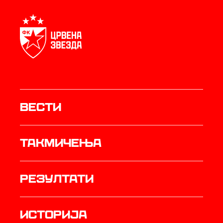
Вести
Такмичења
резултати
историја