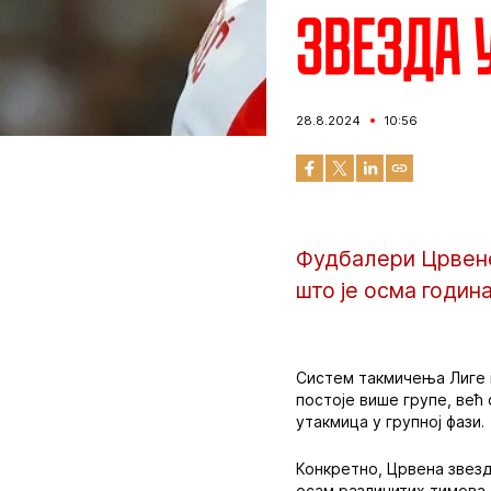
Звезда 
28.8.2024
10:56
Фудбалери Црвене 
што је осма годин
Систем такмичења Лиге ш
постоје више групе, већ
утакмица у групној фази.
Конкретно, Црвена звезд
осам различитих тимова. 