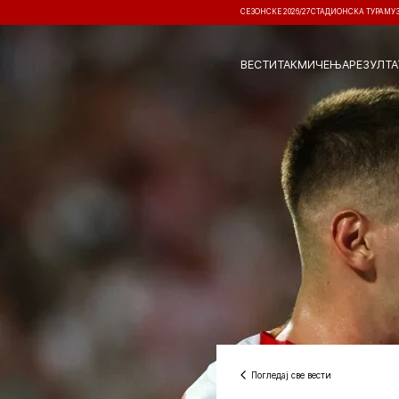
СЕЗОНСКЕ 2026/27
СТАДИОНСКА ТУРА
МУ
ВЕСТИ
ТАКМИЧЕЊА
РЕЗУЛТА
Погледај све вести