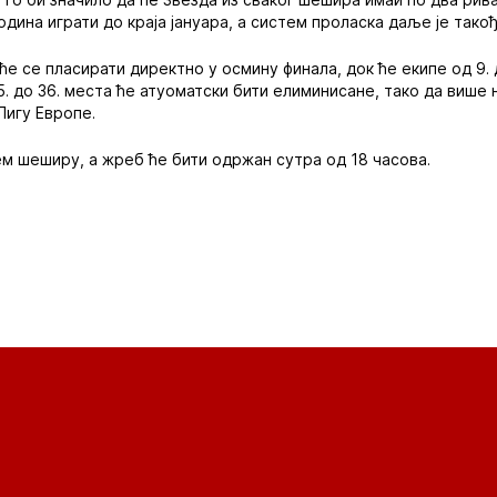
дина играти до краја јануара, а систем проласка даље је такођ
ће се пласирати директно у осмину финала, док ће екипе од 9. 
. до 36. места ће атуоматски бити елиминисане, тако да више 
Лигу Европе.
ем шеширу, а жреб ће бити одржан сутра од 18 часова.