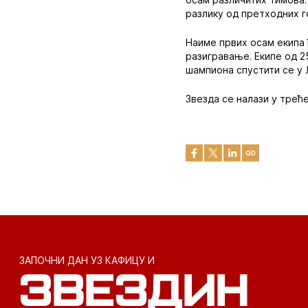
разлику од претходних го
Наиме првих осам екипа 
разигравање. Екипе од 25
шампиона спустити се у 
Звезда се налази у трећ
ЗАПОЧНИ ДАН УЗ КАФИЦУ И
ЗВЕЗДИН