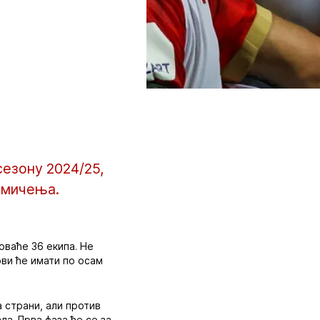
езону 2024/25,
акмичења.
оваће 36 екипа. Не
ови ће имати по осам
 страни, али против
ла. Прва фаза ће се за