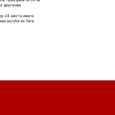
е другачији.
до 24. места имати
није могуће из Лиге