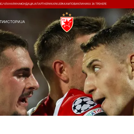
ЗЕЈ
ЧЛАНАРИНА
ФОНДАЦИЈА
ПАРТНЕРИ
КАРИЈЕРА
КАМПОВИ
КЛИНИКА ЗА ТРЕНЕРЕ
ТИ
ИСТОРИЈА
Т