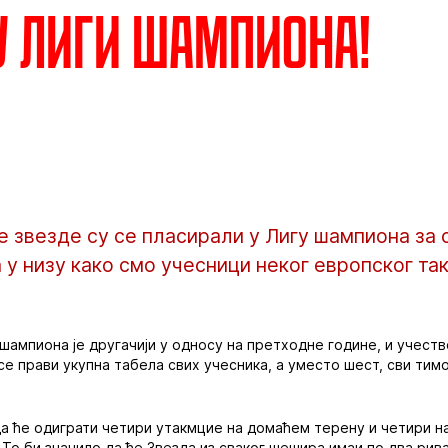
у Лиги шампиона!
звезде су се пласирали у Лигу шампиона за с
а у низу како смо учесници неког европског т
ампиона је другачији у односу на претходне године, и учеств
 се прави укупна табела свих учесника, а уместо шест, сви тим
а ће одиграти четири утакмцие на домаћем терену и четири на
То би значило да ће Звезда из сваког шешира имаи по два рива