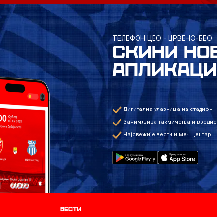
ТЕЛЕФОН ЦЕО - ЦРВЕНО-БЕО
СКИНИ НО
АПЛИКАЦИ
Дигитална улазница на стадион
Занимљива такмичења и вредне
Најсвежије вести и меч центар
Вести