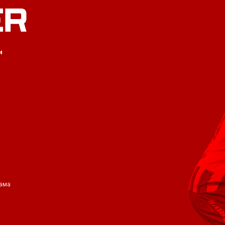
ER
и
ама