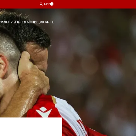
ЋИР
ИМ
КЛУБ
ПРОДАВНИЦА
КАРТЕ