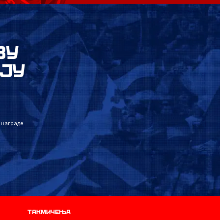
ВУ
ЈУ
 награде
Такмичења