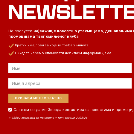
NEWSLETT
Не пропусти
најважније новости о утакмицама, дешавањима 
промоцијама твог омиљеног клуба
!
Кратки имејлови за које ти треба 2 минута
Никад те нећемо спамовати небитним информацијама
Email
Email
Слажем се да ме Звезда контактира са новостима и промоциј
⭐ 38502 звездаша се пријавило у току сезоне 2025/26